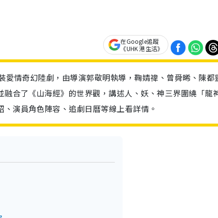
在Google追蹤
《UHK 港生活》
的古裝愛情奇幻陸劇，由導演郭敬明執導，鞠婧禕、曾舜晞、陳都
》並融合了《山海經》的世界觀，講述人、妖、神三界圍繞「龍
紹、演員角色陣容、追劇日曆等線上看詳情。