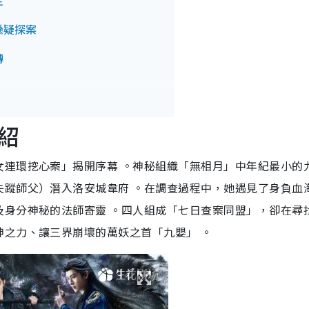
定
懸疑探案
轉
紹
女連環挖心案」揭開序幕 。神秘組織「無相月」中年紀最小的
失蹤師父）潛入洛安城韋府 。在調查過程中，她遇見了身負血
及身分神秘的法師寄靈 。四人組成「七日查案同盟」，卻在尋
神之力、讓三界崩壞的萬妖之首「九嬰」 。