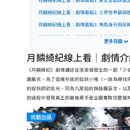
月鱗綺紀線上看｜劇情看點1. 雙女主狐妖設
月鱗綺紀線上看｜劇情看點2. 三界世界觀與
月鱗綺紀線上看｜劇情看點3. 角色身分與反
月鱗綺紀線上看｜劇情看點4. 全員悲劇收場
月鱗綺紀線上看｜演員角色介紹
月鱗綺紀線上看｜劇情介
鞠婧禕飾演：露蕪衣
陳都靈飾演：霧妄言
《月鱗綺紀》劇情講述從洛安城發生的一起「少
曾舜晞飾演：武拾光
田嘉瑞飾演：寄靈
露蕪衣，為了追捕在逃的狐妖小唯（一說為尋找
的捉妖師武拾光、同為九尾狐的姊姊霧妄言，以
月鱗綺紀線上看｜人物角色關係圖
的過程中發現真正的幕後黑手是企圖奪取完整龍
月鱗綺紀線上看｜預告片