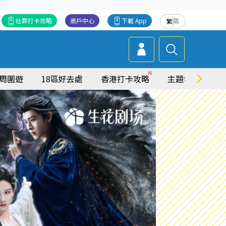
社群打卡攻略
商戶中心
下載 App
繁
简
周圍遊
18區好去處
香港打卡攻略
主題特集