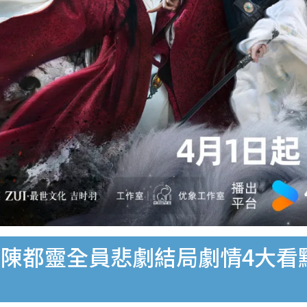
陳都靈全員悲劇結局劇情4大看點