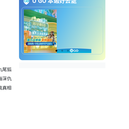
U GO 本週好去處
月鱗綺紀線上看｜劇情看點4. 全
員悲劇收場
月鱗綺紀線上看｜演員角色介紹
鞠婧禕飾演：露蕪衣
陳都靈飾演：霧妄言
曾舜晞飾演：武拾光
田嘉瑞飾演：寄靈
月鱗綺紀線上看｜人物角色關係
九尾狐
圖
海深仇
找真相
月鱗綺紀線上看｜預告片