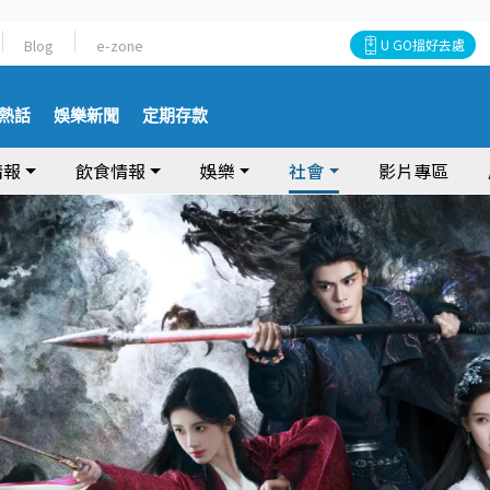
Blog
e-zone
U GO搵好去處
熱話
娛樂新聞
定期存款
情報
飲食情報
娛樂
社會
影片專區