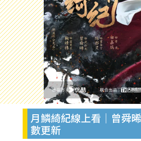
月鱗綺紀線上看｜曾舜晞
數更新