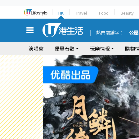
HK
Travel
Food
Beauty
熱門關鍵字：
公屋
演唱會
優惠著數
玩樂情報
購物