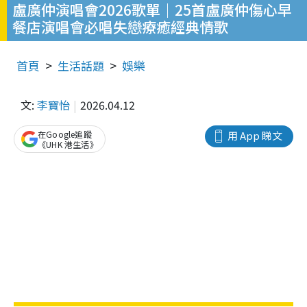
盧廣仲演唱會2026歌單｜25首盧廣仲傷心早
餐店演唱會必唱失戀療癒經典情歌
首頁
生活話題
娛樂
文:
李寶怡
2026.04.12
在Google追蹤
用 App 睇文
《UHK 港生活》