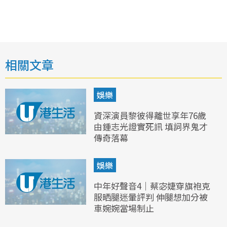
相關文章
娛樂
資深演員黎彼得離世享年76歲
由鍾志光證實死訊 填詞界鬼才
傳奇落幕
娛樂
中年好聲音4｜蔡宓婕穿旗袍克
服晒腿迷暈評判 伸腿想加分被
車婉婉當場制止