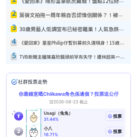
《愛回家》隱形富豪臥虎藏龍！盤點12位財氣逼人的有錢藝人：呢位靚女3億身家唔憂做
2
葉蒨文拍拖一周年親自否認情侶關係？！被質疑感情造假竟稱GM「普通同事」
3
30歲男藝人低調宣布已秘密離巢！人氣急跌變失蹤人口︰「這幾年過得並不容易」
4
《愛回家》童星Philip仔暫別幕前久違現身！15歲近況暴風長高蛻變帥氣少男
5
TVB新聞主播陳嘉欣鏡頭前罕有失守！遭林超英一句說話突襲嚇親當場大笑