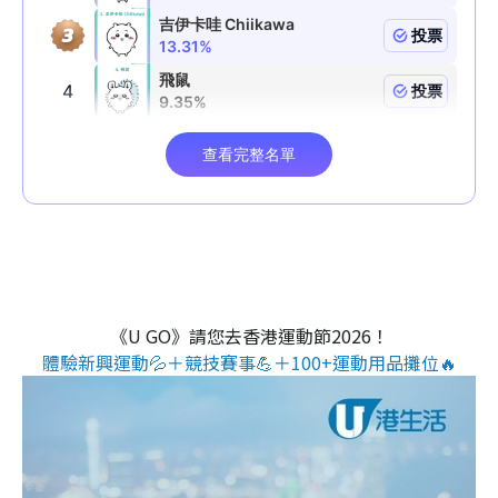
《U GO》請您去香港運動節2026！
體驗新興運動💦＋競技賽事💪＋100+運動用品攤位🔥