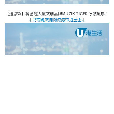
【送您🐯】韓國超人氣文創品牌MUZIK TIGER 冰感風扇！
↓將萌虎嘅慵懶療癒帶返屋企↓