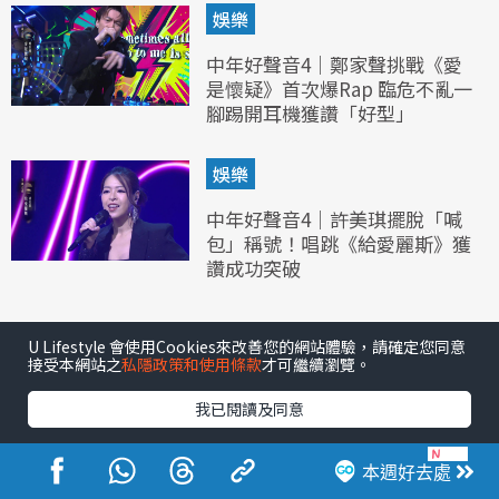
娛樂
中年好聲音4｜鄭家聲挑戰《愛
是懷疑》首次爆Rap 臨危不亂一
腳踢開耳機獲讚「好型」
娛樂
中年好聲音4｜許美琪擺脫「喊
包」稱號！唱跳《給愛麗斯》獲
讚成功突破
U Lifestyle 會使用Cookies來改善您的網站體驗，請確定您同意
接受本網站之
私隱政策和使用條款
才可繼續瀏覽。
我已閱讀及同意
本週好去處