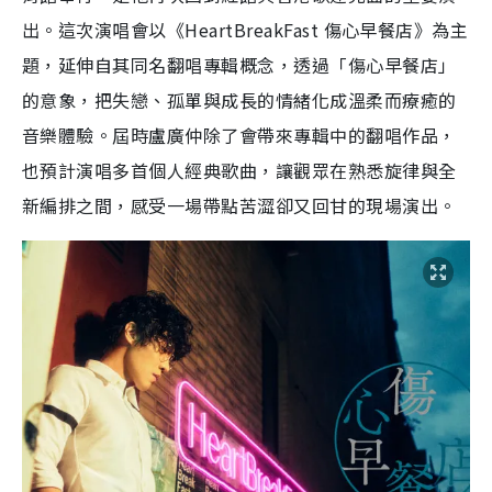
出。這次演唱會以《HeartBreakFast 傷心早餐店》為主
題，延伸自其同名翻唱專輯概念，透過「傷心早餐店」
的意象，把失戀、孤單與成長的情緒化成溫柔而療癒的
音樂體驗。屆時盧廣仲除了會帶來專輯中的翻唱作品，
也預計演唱多首個人經典歌曲，讓觀眾在熟悉旋律與全
新編排之間，感受一場帶點苦澀卻又回甘的現場演出。