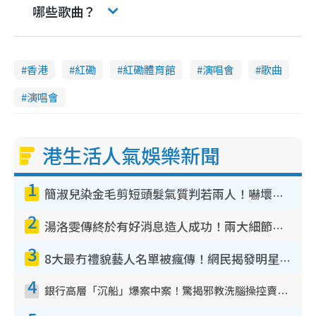
哪些歌曲？
香港
紅磡
紅磡體育館
演唱會
歌曲
演唱會
港生活人氣娛樂新聞
1
簡淑兒染金毛剪短頭髮氣質判若兩人！嚇壞老公麥大力都認唔出：「你做咩事？」
2
湯洛雯傳終於有好消息造人成功！兩大細節曝孕味極濃惹猜測：大肚婆先會咁！
3
8大最冇禮貌藝人名單被瘋傳！網民揭發明星真面目 一致數臭呢位係無品天花板？
4
銀行高層「沉船」爆案中案！驚揭邪教洗腦操控賣淫被吞600萬 幕後黑手講多錯多