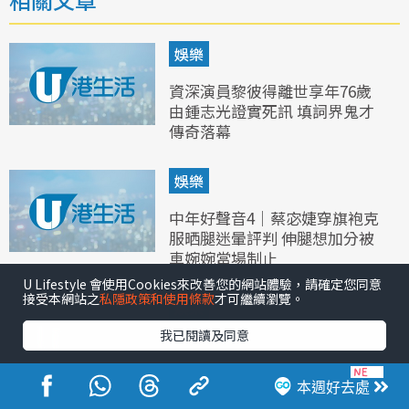
娛樂
資深演員黎彼得離世享年76歲
由鍾志光證實死訊 填詞界鬼才
傳奇落幕
娛樂
中年好聲音4｜蔡宓婕穿旗袍克
服晒腿迷暈評判 伸腿想加分被
車婉婉當場制止
U Lifestyle 會使用Cookies來改善您的網站體驗，請確定您同意
接受本網站之
私隱政策和使用條款
才可繼續瀏覽。
娛樂
我已閱讀及同意
中年好聲音4｜鄭家聲挑戰《愛
是懷疑》首次爆Rap 臨危不亂一
腳踢開耳機獲讚「好型」
本週好去處