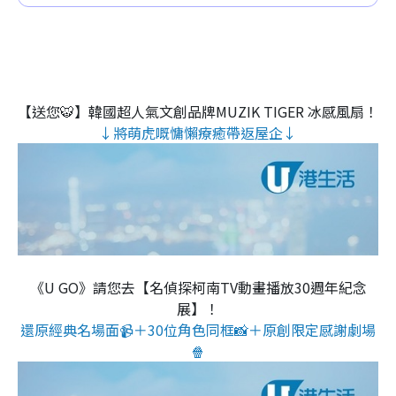
【送您🐯】韓國超人氣文創品牌MUZIK TIGER 冰感風扇！
↓將萌虎嘅慵懶療癒帶返屋企↓
《U GO》請您去【名偵探柯南TV動畫播放30週年紀念
展】！
還原經典名場面📹＋30位角色同框📸＋原創限定感謝劇場
🍿