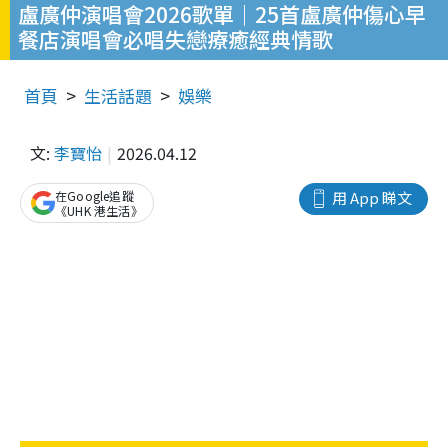
盧廣仲演唱會2026歌單｜25首盧廣仲傷心早
餐店演唱會必唱失戀療癒經典情歌
首頁
生活話題
娛樂
文:
李寶怡
2026.04.12
在Google追蹤
用 App 睇文
《UHK 港生活》