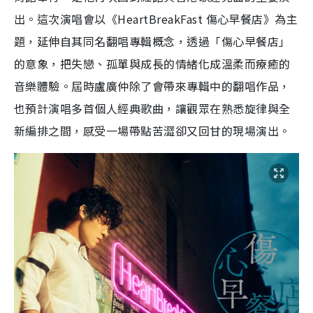
出。這次演唱會以《HeartBreakFast 傷心早餐店》為主
題，延伸自其同名翻唱專輯概念，透過「傷心早餐店」
的意象，把失戀、孤單與成長的情緒化成溫柔而療癒的
音樂體驗。屆時盧廣仲除了會帶來專輯中的翻唱作品，
也預計演唱多首個人經典歌曲，讓觀眾在熟悉旋律與全
新編排之間，感受一場帶點苦澀卻又回甘的現場演出。