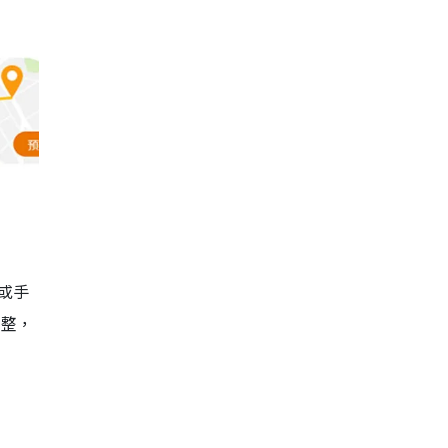
或手
調整，