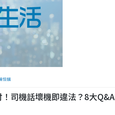
陳恒鑌
付！司機話壞機即違法？8大Q&