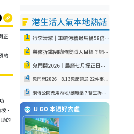
港生活人氣本地熱話
1
法例正
行李清潔｜車轆污糟過馬桶58倍！專家警告忌用酒精抹 教1招免污手除菌
2
裝修拆鐵閘隨時變賊人目標？網民揭2大關鍵用途：裝新式等於白裝？附新舊鐵閘分別
預約
3
鬼門開2026｜農曆七月撞正日全食特別邪？專家警告切忌做一事！揭4大禁忌+2招保平安
4
鬼門開2026｜8.13鬼節禁忌 22件事唔做得！燒肉、刺身要少食？半夜勿吹口哨/打呢個電話
5
網傳公院改用內地/副廠藥？醫生拆解正副廠分別 揭4類人換藥隨時出事
功
U GO 本週好去處
加坡、
，助的