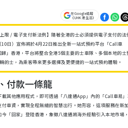
在Google追蹤
《UHK 港生活》
司機增值上限 / 電子支付新法例】隨著全港的士必須提供電子支付的
0日）宣佈將於4月22日推出全新一站式預約平台「Call車
回歸」香港，平台將整合全港5個主要的士車隊、多個本地的士
00輛的士，為乘客帶來更多選擇及更便捷的一站式預約體驗。
車、付款一條龍
其他應用程式，即可透過「八達通App」內的「Call車易」
支付車資，實現全程無縫的智慧出行。她形容，這項服務在新
如今「回家」登陸香港，象徵八達通將海外經驗引入本地市場