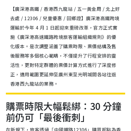
【廣深港高鐵 / 香港西九龍站 / 五一黃金周 / 北上好
去處 / 12306 / 兒童優惠 / 回鄉證】廣深港高鐵跨境
運輸於今年 4 月 1 日起迎來重磅改革，官方正式實
施《廣深港高速鐵路跨境旅客運輸組織規則》的優
化版本。是次調整涵蓋了購票時限、票價結構及售
後服務等多個核心範疇，不僅提升了行程安排的靈
活性，更對特定群體的票價計算方式進行了深度修
正，適用範圍更延伸至廣州東至光明城間各站往返
香港西九龍站的業務。
購票時限大幅鬆綁：30 分鐘
前仍可「最後衝刺」
在新規下，旅客透過「中國鐵路12306」購買起點為香