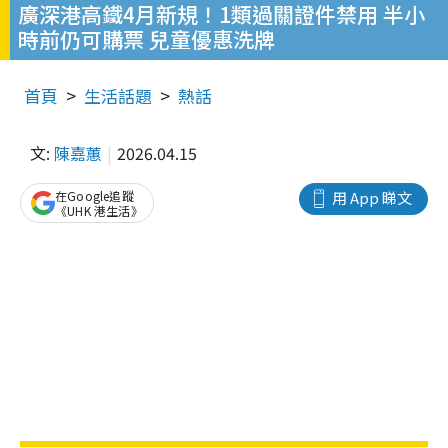
廣深港高鐵4月新規！1類過關證件禁用 半小
時前仍可購票 兒童優惠洗牌
首頁
生活話題
熱話
文:
陳嘉蕙
2026.04.15
在Google追蹤
用 App 睇文
《UHK 港生活》