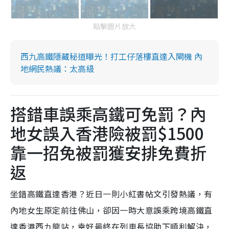
點擊圖片放大
西九高鐵隱藏秘道曝光！打工仔落樓直達入閘機 內
地網民熱議：太高級
搭錯車誤乘高鐵可免罰？內
地女誤入香港險被罰$1500
靠一招免被罰獲安排免費折
返
坐錯高鐵直達香港？近日一則小紅書帖文引發熱議，有
內地女生原定前往佛山，卻因一時大意誤乘跨境高鐵直
達香港西九龍站，幸好最終在列車長協助下順利解決，