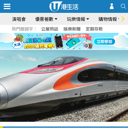
演唱會
優惠著數
玩樂情報
購物情報
熱門關鍵字：
公屋熱話
娛樂新聞
定期存款