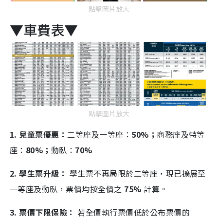
點擊圖片放大
▼車費表▼
點擊圖片放大
1. 兒童票優惠：
二等座及一等座：
50%；
商務座及特等
座：
80%；
動臥：
70%
2. 學生票升級：
學生票不再局限於二等座，現已擴展至
一等座及動臥，票價均按全價之
75%
計算。
3. 票價下限保險：
若全價執行票價低於公布票價的