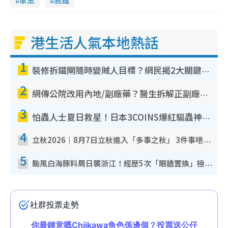
車票
高鐵
港生活人氣本地熱話
1
裝修拆鐵閘隨時變賊人目標？網民揭2大關鍵用途：裝新式等於白裝？附新舊鐵閘分別
2
網傳公院改用內地/副廠藥？醫生拆解正副廠分別 揭4類人換藥隨時出事
3
怕蟲人士夏日救星！日本3COINS爆紅驅蟲神器$45起 1招「全程免觸碰」輕鬆搞定小強
4
立秋2026｜8月7日立秋進入「多事之秋」 3件事唔做得！專家教6招開運 清枱頭／銀包納氣接好運
5
颱風白海豚料周日襲浙江！經歷5次「眼牆置換」極罕見 成登陸內地最長途颱風