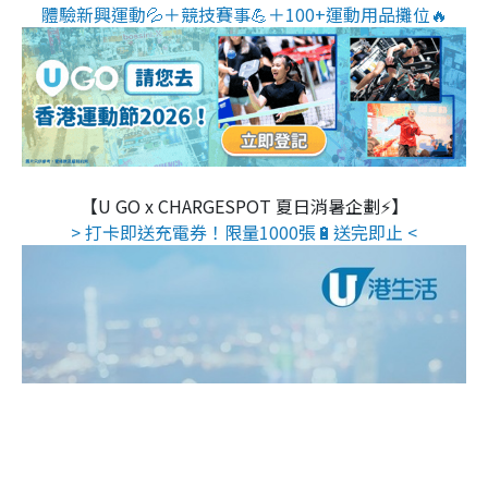
體驗新興運動💦＋競技賽事💪＋100+運動用品攤位🔥
【U GO x CHARGESPOT 夏日消暑企劃⚡】
> 打卡即送充電券！限量1000張🔋送完即止 <