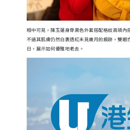
相中可見，陳玉蓮身穿黑色外套搭配格紋高領內
不過其肌膚仍然白裹透紅未見歲月的痕跡，雙眼
日，展示如何優雅地老去。