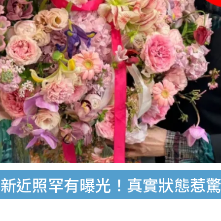
最新近照罕有曝光！真實狀態惹