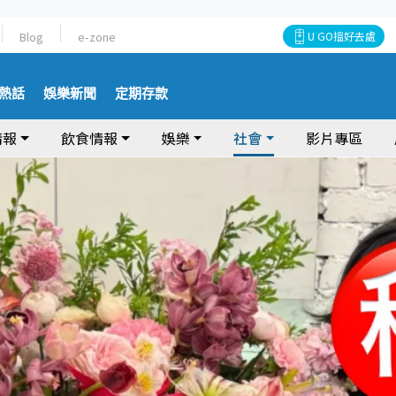
Blog
e-zone
U GO搵好去處
熱話
娛樂新聞
定期存款
情報
飲食情報
娛樂
社會
影片專區