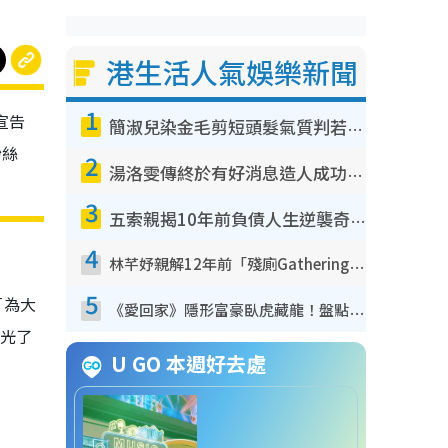
港生活人氣娛樂新聞
1
宣告
簡淑兒染金毛剪短頭髮氣質判若兩人！嚇壞老公麥大力都認唔出：「你做咩事？」
粉絲
2
湯洛雯傳終於有好消息造人成功！兩大細節曝孕味極濃惹猜測：大肚婆先會咁！
3
五索親揭10年前負債人生逆襲奇蹟！全靠去一地方轉運後即遇上馬先生
4
林芊妤親解12年前「殘廁Gathering」真相！高層解約一句話重創尊嚴至今拒返TVB
5
「為大
《愛回家》隱形富豪臥虎藏龍！盤點12位財氣逼人的有錢藝人：呢位靚女3億身家唔憂做
光了
U GO 本週好去處