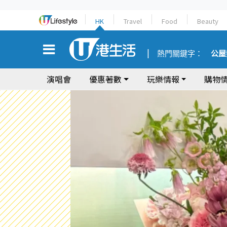
HK
Travel
Food
Beauty
熱門關鍵字：
公屋
演唱會
優惠著數
玩樂情報
購物