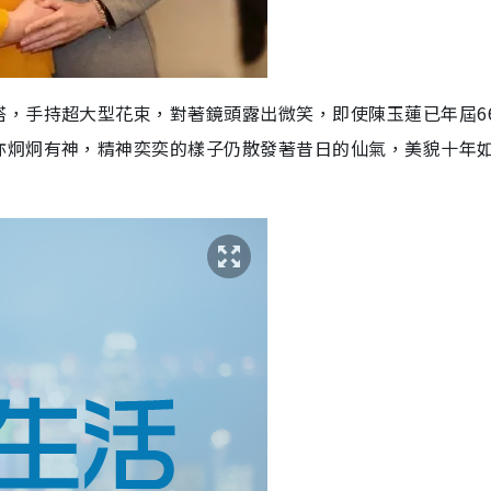
搭，手持超大型花束，對著鏡頭露出微笑，即使陳玉蓮已年屆6
亦炯炯有神，精神奕奕的樣子仍散發著昔日的仙氣，美貌十年