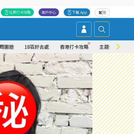
社群打卡攻略
商戶中心
下載 App
繁
简
周圍遊
18區好去處
香港打卡攻略
主題特集