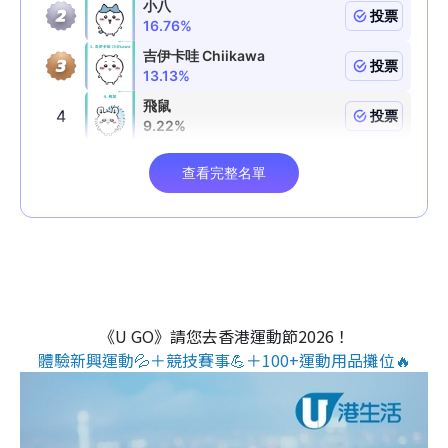
《U GO》請您去香港運動節2026！
體驗新興運動💦＋競技賽事💪＋100+運動用品攤位🔥