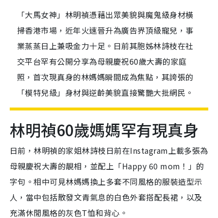
「大馬女神」林明禎憑藉出眾美貌與魔鬼級身材橫
掃香港市場，近年火速晉升為廣告界頂級寵兒，事
業蒸蒸日上兼吸金力十足。日前其胞姊林詩枝在社
交平台罕有公開分享為母親慶祝60歲大壽的家庭
照，首次現真身的林媽媽瞬間成為焦點，其誇張的
「模特兒級」身材與逆齡美貌直接驚艷大批網民。
林明禎60歲媽媽罕有現真身
日前，林明禎的家姐林詩枝日前在Instagram上載多張為
母親慶祝大壽的靚相，並配上「Happy 60 mom！」的
字句。相中可見林媽媽換上多套不同風格的服裝造型示
人，當中包括散發文青氣息的白色外套搭配長裙，以及
充滿休閒風格的灰色T恤和背心。