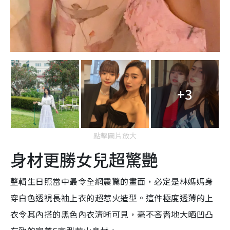
+3
點擊圖片放大
身材更勝女兒超驚艷
整輯生日照當中最令全網震驚的畫面，必定是林媽媽身
穿白色透視長袖上衣的超惹火造型。這件極度透薄的上
衣令其內搭的黑色內衣清晰可見，毫不吝嗇地大晒凹凸