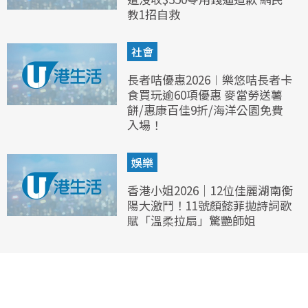
教1招自救
社會
長者咭優惠2026︱樂悠咭長者卡
食買玩逾60項優惠 麥當勞送薯
餅/惠康百佳9折/海洋公園免費
入場！
娛樂
香港小姐2026｜12位佳麗湖南衡
陽大激鬥！11號顏懿菲拋詩詞歌
賦「溫柔拉扇」驚艷師姐