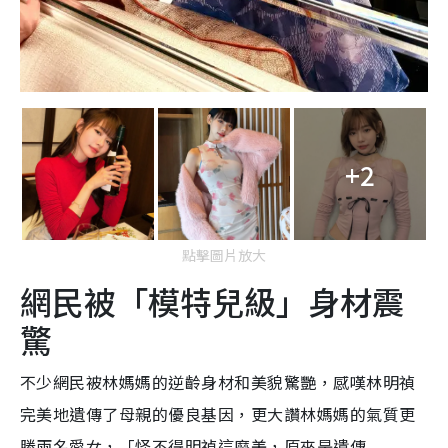
+2
點擊圖片放大
網民被「模特兒級」身材震
驚
不少網民被林媽媽的逆齡身材和美貌驚艷，感嘆林明禎
完美地遺傳了母親的優良基因，更大讚林媽媽的氣質更
勝兩名愛女，「怪不得明禎這麼美，原來是遺傳