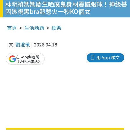
林明禎媽媽慶生晒魔鬼身材震撼眼球！神級基
因透視黑bra超惹火一秒KO個女
首頁
生活話題
娛樂
文:
劉澄儀
2026.04.18
在Google追蹤
用 App 睇文
《UHK 港生活》