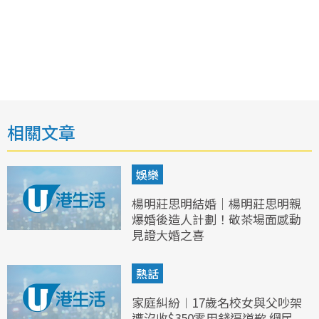
相關文章
娛樂
楊明莊思明結婚｜楊明莊思明親
爆婚後造人計劃！敬茶場面感動
見證大婚之喜
熱話
家庭糾紛︱17歲名校女與父吵架
遭沒收$350零用錢逼道歉 網民