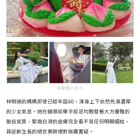
點擊圖片放大
林明禎的媽媽即使已經年屆60，渾身上下依然充滿濃厚
的少女氣息。她在鏡頭前舉手投足均散發著大方優雅的
脫俗氣質，緊緻白滑的皮膚完全看不見任何明顯細紋，
其逆齡生長的絕世美貌絕對無庸置疑。