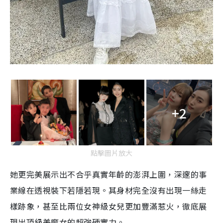
+2
點擊圖片放大
她更完美展示出不合乎真實年齡的澎湃上圍，深邃的事
業線在透視裝下若隱若現。其身材完全沒有出現一絲走
樣跡象，甚至比兩位女神級女兒更加豐滿惹火，徹底展
現出頂級美魔女的超強硬實力。