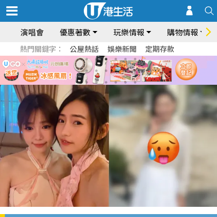
演唱會
優惠著數
玩樂情報
購物情報
熱門關鍵字：
公屋熱話
娛樂新聞
定期存款