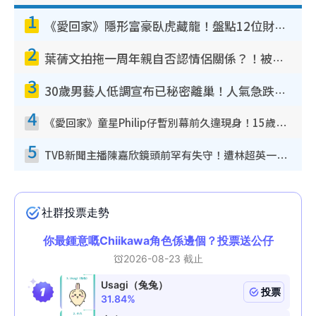
1
《愛回家》隱形富豪臥虎藏龍！盤點12位財氣逼人的有錢藝人：呢位靚女3億身家唔憂做
2
葉蒨文拍拖一周年親自否認情侶關係？！被質疑感情造假竟稱GM「普通同事」
3
30歲男藝人低調宣布已秘密離巢！人氣急跌變失蹤人口︰「這幾年過得並不容易」
4
《愛回家》童星Philip仔暫別幕前久違現身！15歲近況暴風長高蛻變帥氣少男
5
TVB新聞主播陳嘉欣鏡頭前罕有失守！遭林超英一句說話突襲嚇親當場大笑