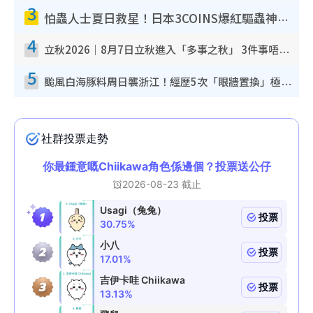
3
怕蟲人士夏日救星！日本3COINS爆紅驅蟲神器$45起 1招「全程免觸碰」輕鬆搞定小強
4
立秋2026｜8月7日立秋進入「多事之秋」 3件事唔做得！專家教6招開運 清枱頭／銀包納氣接好運
5
颱風白海豚料周日襲浙江！經歷5次「眼牆置換」極罕見 成登陸內地最長途颱風