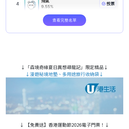
↓「森境奇緣夏日異想尋龍記」限定精品↓
↓漫遊秘境地墊、多用途旅行收納袋↓
↓ 【免費送】香港運動節2026電子門票！↓