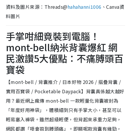
資料及圖片來源：Threads@
hahahanni1006
、Canva資
料圖片
手掌咁細竟裝到電腦！
mont-bell納米背囊爆紅 網
民激讚5大優點：不痛膊頭百
寶袋
【mont-bell / 背囊推介 / 日本好物 2026 / 摺疊背囊 /
實用百寶袋 / Pocketable Daypack】背囊真係越大越好
用？最近網上瘋傳 mont-bell 一款輕量化背囊被封為
「年度好用神袋」，體積細到只有手掌大小，甚至可以
輕易塞入褲袋。雖然超級輕便，但背起來承重力足夠，
網民都讚「唔會孭到膊頭痛」。即睇呢款背囊有幾勁，