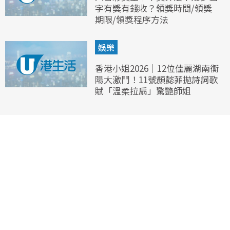
字有獎有錢收？領獎時間/領獎
期限/領獎程序方法
娛樂
香港小姐2026｜12位佳麗湖南衡
陽大激鬥！11號顏懿菲拋詩詞歌
賦「溫柔拉扇」驚艷師姐