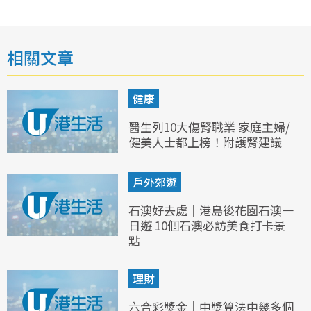
相關文章
健康
醫生列10大傷腎職業 家庭主婦/
健美人士都上榜！附護腎建議
戶外郊遊
石澳好去處｜港島後花園石澳一
日遊 10個石澳必訪美食打卡景
點
理財
六合彩獎金｜中獎算法中幾多個