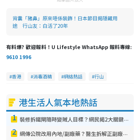
背囊「豬鼻」原來唔係裝飾！日本節目揭隱藏用
途 行山友：白活了20年
有料爆? 歡迎報料！U Lifestyle WhatsApp 報料專線:
9610 1996
香港
消毒酒精
網絡熱話
行山
港生活人氣本地熱話
1
裝修拆鐵閘隨時變賊人目標？網民揭2大關鍵用途：裝新式等於白裝？附新舊鐵閘分別
2
網傳公院改用內地/副廠藥？醫生拆解正副廠分別 揭4類人換藥隨時出事