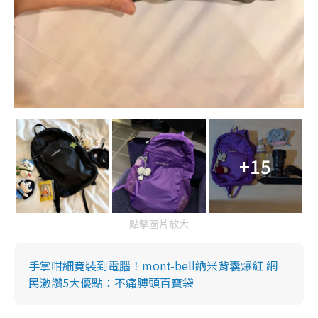
+15
點擊圖片放大
手掌咁細竟裝到電腦！mont-bell納米背囊爆紅 網
民激讚5大優點：不痛膊頭百寶袋