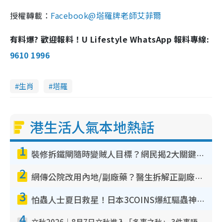
授權轉載：
Facebook@塔羅牌老師艾菲爾
有料爆? 歡迎報料！U Lifestyle WhatsApp 報料專線:
9610 1996
生肖
塔羅
港生活人氣本地熱話
1
裝修拆鐵閘隨時變賊人目標？網民揭2大關鍵用途：裝新式等於白裝？附新舊鐵閘分別
2
網傳公院改用內地/副廠藥？醫生拆解正副廠分別 揭4類人換藥隨時出事
3
怕蟲人士夏日救星！日本3COINS爆紅驅蟲神器$45起 1招「全程免觸碰」輕鬆搞定小強
4