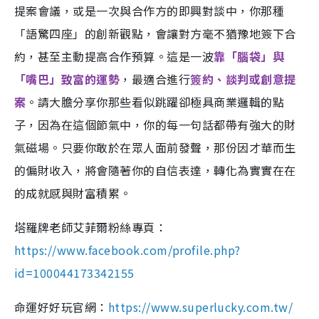
提案會議，或是一次與合作方的即興對談中，你那種
「語驚四座」的創新觀點，會讓對方毫不猶豫地簽下合
約，甚至主動提高合作預算。這是一波
靠「腦袋」與
「嘴巴」致富的運勢
，最適合進行
簽約、談判或創意提
案
。請大膽分享你那些看似跳躍卻極具商業邏輯的點
子，因為在這個節氣中，你的每一句話都帶有強大的財
氣磁場。只要你敢於在眾人面前發聲，那份因才華而生
的偏財收入，將會隨著你的自信表達，轉化為實實在在
的成就感與財富積累。
塔羅牌老師艾菲爾粉絲專頁：
https://www.facebook.com/profile.php?
id=100044173342155
命運好好玩官網：
https://www.superlucky.com.tw/