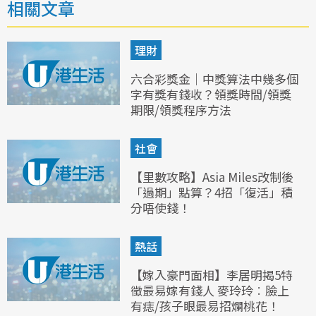
相關文章
理財
六合彩獎金｜中獎算法中幾多個
字有獎有錢收？領獎時間/領獎
期限/領獎程序方法
社會
【里數攻略】Asia Miles改制後
「過期」點算？4招「復活」積
分唔使錢！
熱話
【嫁入豪門面相】李居明揭5特
徵最易嫁有錢人 麥玲玲︰臉上
有痣/孩子眼最易招爛桃花！