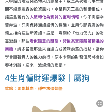
未聯絡的老友突然傳來的訊息中，或是某次老同事聚會
間不經意透露的投資風向。水星與天王星的和諧相位，
讓這些舊有的
人脈轉化為實質的獲利情報
。你不需要辛
苦奔波，只需保持通訊設備的暢通，並用你那寬廣的胸
懷去接納這些新資訊。這是一場關於「借力使力」的財
富遊戲，那些
看似隨意的閒聊，背後其實隱藏著精准的
商機
。請多留意那些來自遠方或資深前輩的指點，當你
學會順著貴人的推力前行，原本卡關的財務僵局將會如
春冰消融，迎來一波燦爛的進帳。
4生肖偏財運爆發｜屬狗
重點：果斷轉向，穩中求進翻倍