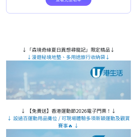
↓「森境奇緣夏日異想尋龍記」限定精品↓
↓漫遊秘境地墊、多用途旅行收納袋↓
↓ 【免費送】香港運動節2026電子門票！↓
↓ 設過百運動用品攤位 / 可現場體驗多項新穎運動及觀賞
賽事🔥 ↓