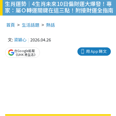
生肖運勢｜4生肖未來10日偏財運大爆發！專
家：屬Ｏ轉運關鍵在這三點！附接財運全指南
首頁
生活話題
熱話
文:
梁穎心
2026.04.26
在Google追蹤
用 App 睇文
《UHK 港生活》