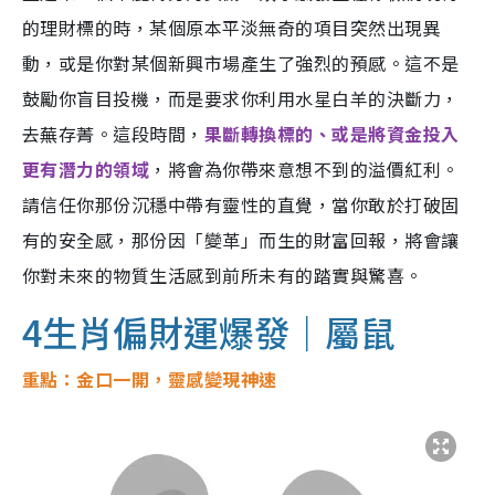
的理財標的時，某個原本平淡無奇的項目突然出現異
動，或是你對某個新興市場產生了強烈的預感。這不是
鼓勵你盲目投機，而是要求你利用水星白羊的決斷力，
去蕪存菁。這段時間，
果斷轉換標的、或是將資金投入
更有潛力的領域
，將會為你帶來意想不到的溢價紅利。
請信任你那份沉穩中帶有靈性的直覺，當你敢於打破固
有的安全感，那份因「變革」而生的財富回報，將會讓
你對未來的物質生活感到前所未有的踏實與驚喜。
4生肖偏財運爆發｜屬鼠
重點：金口一開，靈感變現神速