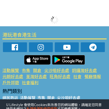
港玩港食港生活
活動展覽
市集
開倉
尖沙咀好去處
銅鑼灣好去處
元朗好去處
荃灣好去處
旺角好去處
社會
餐廳情報
戶外郊遊
社會福利
熱門類別
網民熱話
活動展覽
市集
開倉
尖沙咀好去處
銅鑼灣好去處
元朗好去處
荃灣好去處
旺角好去處
社會
U Lifestyle 會使用Cookies來改善您的網站體驗，請確定您同意
接受本網站之
私隱政策和使用條款
才可繼續瀏覽。