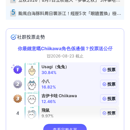
立秋2026｜8月7日立秋進入「多事之秋」 3件事唔做得！專家教6招開運 清枱頭／銀包納氣接好運
5
颱風白海豚料周日襲浙江！經歷5次「眼牆置換」極罕見 成登陸內地最長途颱風