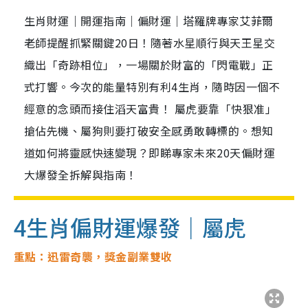
生肖財運｜開運指南｜偏財運｜塔羅牌專家艾菲爾
老師提醒抓緊關鍵20日！隨著水星順行與天王星交
織出「奇跡相位」，一場關於財富的「閃電戰」正
式打響。今次的能量特別有利4生肖，隨時因一個不
經意的念頭而接住滔天富貴！ 屬虎要靠「快狠准」
搶佔先機、屬狗則要打破安全感勇敢轉標的。想知
道如何將靈感快速變現？即睇專家未來20天偏財運
大爆發全拆解與指南！
4生肖偏財運爆發｜屬虎
重點：迅雷奇襲，獎金副業雙收