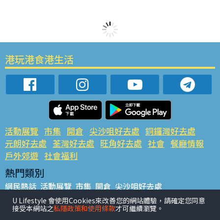
港玩港食港生活
活動展覽
市集
開倉
尖沙咀好去處
銅鑼灣好去處
元朗好去處
荃灣好去處
旺角好去處
社會
餐廳情報
戶外郊遊
社會福利
熱門類別
網民熱話
活動展覽
市集
開倉
尖沙咀好去處
銅鑼灣好去處
元朗好去處
荃灣好去處
旺角好去處
社會
U Lifestyle 會使用Cookies來改善您的網站體驗，請確定您同意
接受本網站之
私隱政策和使用條款
才可繼續瀏覽。
餐廳情報
戶外郊遊