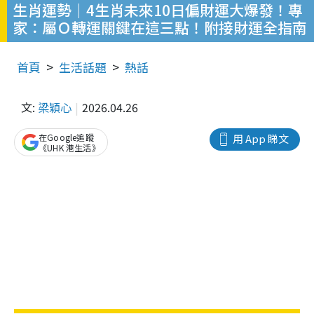
生肖運勢｜4生肖未來10日偏財運大爆發！專
家：屬Ｏ轉運關鍵在這三點！附接財運全指南
首頁
生活話題
熱話
文:
梁穎心
2026.04.26
在Google追蹤
用 App 睇文
《UHK 港生活》