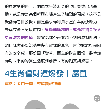
的理財標的時，某個原本平淡無奇的項目突然出現異
動，或是你對某個新興市場產生了強烈的預感。這不是
鼓勵你盲目投機，而是要求你利用水星白羊的決斷力，
去蕪存菁。這段時間，
果斷轉換標的、或是將資金投入
更有潛力的領域
，將會為你帶來意想不到的溢價紅利。
請信任你那份沉穩中帶有靈性的直覺，當你敢於打破固
有的安全感，那份因「變革」而生的財富回報，將會讓
你對未來的物質生活感到前所未有的踏實與驚喜。
4生肖偏財運爆發｜屬鼠
重點：金口一開，靈感變現神速