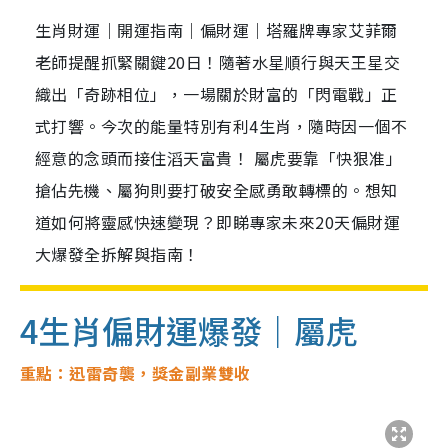
生肖財運｜開運指南｜偏財運｜塔羅牌專家艾菲爾
老師提醒抓緊關鍵20日！隨著水星順行與天王星交
織出「奇跡相位」，一場關於財富的「閃電戰」正
式打響。今次的能量特別有利4生肖，隨時因一個不
經意的念頭而接住滔天富貴！ 屬虎要靠「快狠准」
搶佔先機、屬狗則要打破安全感勇敢轉標的。想知
道如何將靈感快速變現？即睇專家未來20天偏財運
大爆發全拆解與指南！
4生肖偏財運爆發｜屬虎
重點：迅雷奇襲，獎金副業雙收