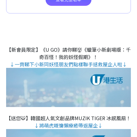
【新會員限定】《U GO》請你睇👹《蠟筆小新劇場版：千
奇百怪！我的妖怪假期》！
↓一齊睇下小新同妖怪朋友們點樣聯手拯救屋企人啦↓
【送您🐯】韓國超人氣文創品牌MUZIK TIGER 冰感風扇！
↓將萌虎嘅慵懶療癒帶返屋企↓