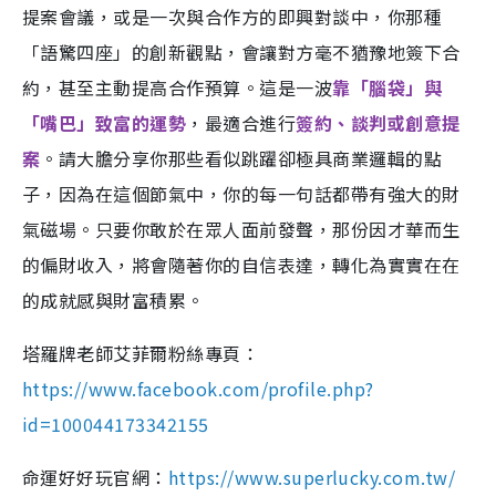
提案會議，或是一次與合作方的即興對談中，你那種
「語驚四座」的創新觀點，會讓對方毫不猶豫地簽下合
約，甚至主動提高合作預算。這是一波
靠「腦袋」與
「嘴巴」致富的運勢
，最適合進行
簽約、談判或創意提
案
。請大膽分享你那些看似跳躍卻極具商業邏輯的點
子，因為在這個節氣中，你的每一句話都帶有強大的財
氣磁場。只要你敢於在眾人面前發聲，那份因才華而生
的偏財收入，將會隨著你的自信表達，轉化為實實在在
的成就感與財富積累。
塔羅牌老師艾菲爾粉絲專頁：
https://www.facebook.com/profile.php?
id=100044173342155
命運好好玩官網：
https://www.superlucky.com.tw/