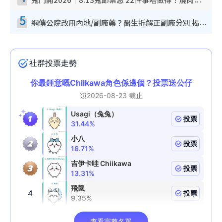
鬼門開2026｜8.13鬼節禁忌 22件事唔做得！燒肉、刺身要少食？半夜勿吹口哨/打呢個電話
5
網傳公院改用內地/副廠藥？醫生拆解正副廠分別 揭4類人換藥隨時出事