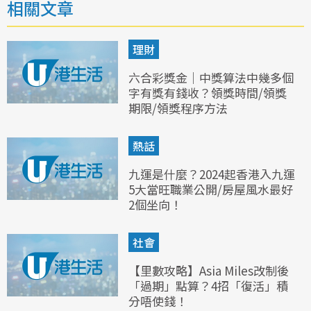
相關文章
理財
六合彩獎金｜中獎算法中幾多個
字有獎有錢收？領獎時間/領獎
期限/領獎程序方法
熱話
九運是什麼？2024起香港入九運
5大當旺職業公開/房屋風水最好
2個坐向！
社會
【里數攻略】Asia Miles改制後
「過期」點算？4招「復活」積
分唔使錢！