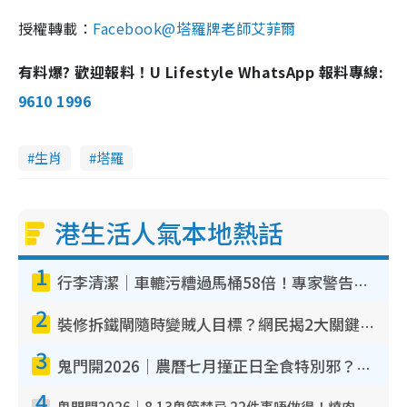
授權轉載：
Facebook@塔羅牌老師艾菲爾
有料爆? 歡迎報料！U Lifestyle WhatsApp 報料專線:
9610 1996
生肖
塔羅
港生活人氣本地熱話
1
行李清潔｜車轆污糟過馬桶58倍！專家警告忌用酒精抹 教1招免污手除菌
2
裝修拆鐵閘隨時變賊人目標？網民揭2大關鍵用途：裝新式等於白裝？附新舊鐵閘分別
3
鬼門開2026｜農曆七月撞正日全食特別邪？專家警告切忌做一事！揭4大禁忌+2招保平安
4