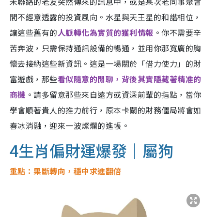
未聯絡的老友突然傳來的訊息中，或是某次老同事聚會
間不經意透露的投資風向。水星與天王星的和諧相位，
讓這些舊有的
人脈轉化為實質的獲利情報
。你不需要辛
苦奔波，只需保持通訊設備的暢通，並用你那寬廣的胸
懷去接納這些新資訊。這是一場關於「借力使力」的財
富遊戲，那些
看似隨意的閒聊，背後其實隱藏著精准的
商機
。請多留意那些來自遠方或資深前輩的指點，當你
學會順著貴人的推力前行，原本卡關的財務僵局將會如
春冰消融，迎來一波燦爛的進帳。
4生肖偏財運爆發｜屬狗
重點：果斷轉向，穩中求進翻倍