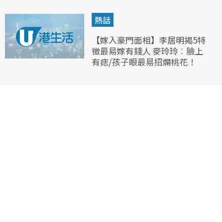
熱話
【嫁入豪門面相】李居明揭5特
徵最易嫁有錢人 麥玲玲︰臉上
有痣/孩子眼最易招爛桃花！