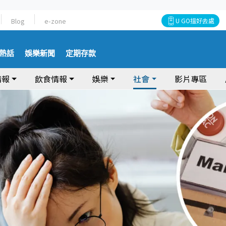
Blog
e-zone
U GO搵好去處
熱話
娛樂新聞
定期存款
情報
飲食情報
娛樂
社會
影片專區