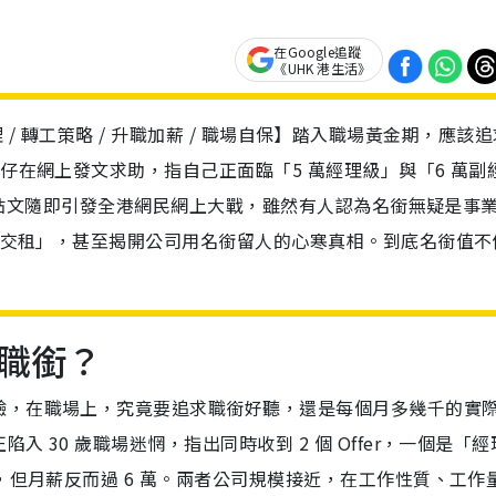
在Google追蹤
《UHK 港生活》
副經理 / 轉工策略 / 升職加薪 / 職場自保】踏入職場黃金期，應該
工仔在網上發文求助，指自己正面臨「5 萬經理級」與「6 萬副
 萬！帖文隨即引發全港網民網上大戰，雖然有人認為名銜無疑是事
攞嚟交租」，甚至揭開公司用名銜留人的心寒真相。到底名銜值不
。
職銜？
驗，在職場上，究竟要追求職銜好聽，還是每個月多幾千的實
 30 歲職場迷惘，指出同時收到 2 個 Offer，一個是「經
，但月薪反而過 6 萬。兩者公司規模接近，在工作性質、工作