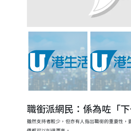
職銜派網民：係為咗「下
雖然支持者較少，但亦有人指出職銜的重要性，要個 
價都可以叫得更高。