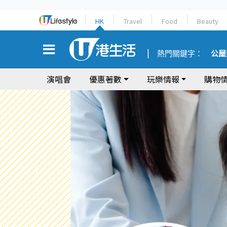
HK
Travel
Food
Beauty
熱門關鍵字：
公屋
演唱會
優惠著數
玩樂情報
購物