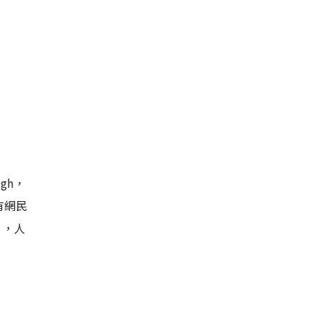
gh，
有網民
」，人