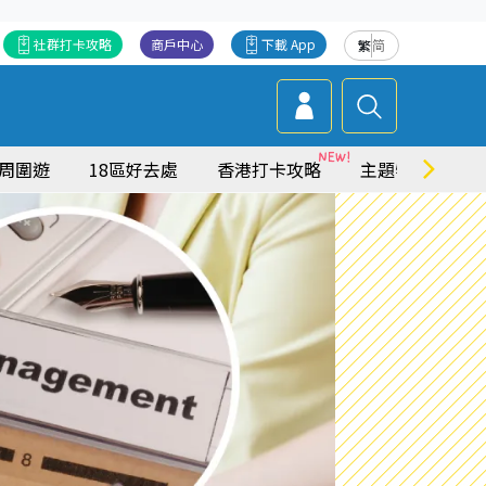
社群打卡攻略
商戶中心
下載 App
繁
简
周圍遊
18區好去處
香港打卡攻略
主題特集