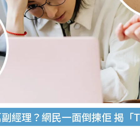
副經理？網民一面倒揀佢 揭「Ti