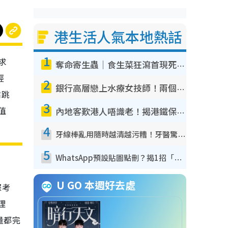
港生活人氣本地熱話
1
追求
奪命寄生蟲｜食生菜狂瀉首現死者！疫潮惡化錄1.8萬宗病例 揭洗菜3大謬誤
經
2
銀行高層戀上水療女技師！兩個月借128萬驚覺「沉船」沉落火海 揭背後疑似邪教操控賣淫
業跳
3
值
內地客歎港人唔識老！揭港鐵保鮮級冷氣 港人求放過：咪投訴
4
牙線棒亂用隨時越清越污糟！牙醫驚揭盲目過戶細菌恐致蛀牙：呢種先係日常真保養
5
WhatsApp預設貼圖點刪？揭1招「反向操作」還原簡潔介面 附3步實測教學
U GO 本週好去處
際考
理
量都完