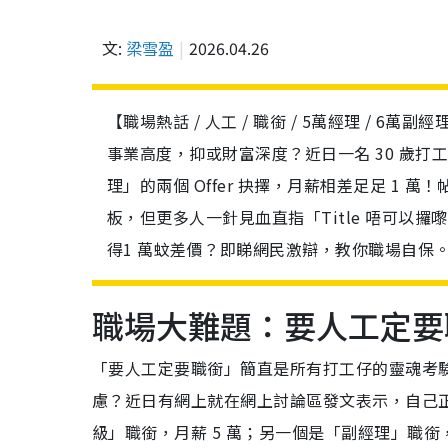
文:
梁雪盈
2026.04.26
【職場熱話 / 人工 / 職銜 / 5萬經理 / 6萬
事業高度，抑或財富深度？近日一名 30 歲打
理」的兩個 Offer 抉擇，月薪相差足足 1
板，但更多人一針見血直指「Title 唔可以
得1 萬蚊差價？即睇網民激辯，教你職場自保
職場大難題：要人工定要
「要人工定要職銜」簡直是所有打工仔的靈魂考
慮？近日有網上就在網上討論區發文表示，自己正陷入
級」職銜，月薪 5 萬；另一個是「副經理」職銜