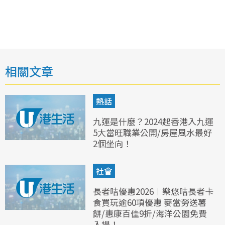
相關文章
熱話
九運是什麼？2024起香港入九運
5大當旺職業公開/房屋風水最好
2個坐向！
社會
長者咭優惠2026︱樂悠咭長者卡
食買玩逾60項優惠 麥當勞送薯
餅/惠康百佳9折/海洋公園免費
入場！