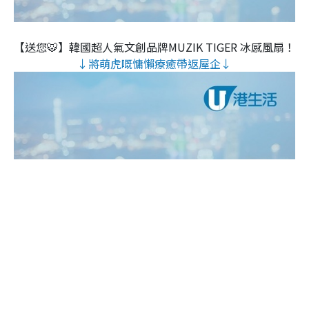
【送您🐯】韓國超人氣文創品牌MUZIK TIGER 冰感風扇！
↓將萌虎嘅慵懶療癒帶返屋企↓