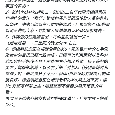
事宜的安排。
2）雖然李盛林牧師離去，但他的三名仔女願意繼續承擔
代禱信的責任（我們亦邀請何羅乃萱師母協助文筆的修飾
和整理，謝謝何師母在百忙中的協助。）希望將亞Mo的最
新消息告訴大家，亦期望大家繼續為亞Mo的康復禱告。
3）代禱信仍然繼續發出，每兩星期發出一次。
（通常是第一、三星期的晚上9pm 左右）
4）請繼續記念正在接受治療的Mo，感恩目前他的右手駕
駛輪椅的目標已經大致完成，已經可以利用肩膊以及胸背
的肌肉將手托在手柄上前後左右小幅度移動。接下來將邁
向左手駕駛的訓練、以及右手的手臂抬起（分別是前臂和
整個手臂，難度提升了不少，但Mo和治療師都認為目前進
展良好）請繼續記念正在接受治療的Mo,願主賜平安，讓
Mo 能堅定仰望上主，繼續堅韌不屈面對每天復健的挑
戰。
再次深深感謝各網友對我們的關懷備至，代禱問候。銘感
於心
」