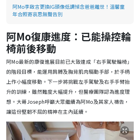
阿Mo李啟言更換IG頭像低調悼念爸爸離世！溫馨童
年合照寄哀思無聲告別
阿Mo復康進度：已能操控輪
椅前後移動
阿Mo最新的康復進展目前已大致達成「右手駕駛輪椅」
的階段目標，能運用肩膊及胸背肌肉驅動手部，於手柄
上作小幅度移動。下一步將挑戰左手駕駛及右手手臂抬
升的訓練，雖然難度大幅提升，但醫療團隊認為進度理
想。大哥Joseph呼籲大眾繼續為阿Mo及其家人禱告，
讓這份堅韌不屈的精神在主內延續。