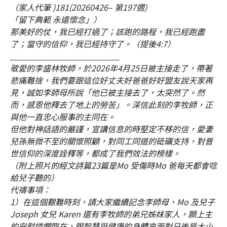
（家人代筆 )181(20260426– 第197週)
「留下典範 永遠懷念」）
那美好的仗，我已經打過了；該跑的路程，我已經跑盡
了；當守的信仰，我已經持守了。（提後4:7）
________________________
敬愛的李盛林牧師，於2026年4月25日被主接走了，帶著
悲痛難捨，我們要跟這位好丈夫好爸爸好好盟友說天家再
見，誠如李師母所說「他已被主接去了，太突然了。然
而，感恩他釋去了地上的勞苦」。深信此刻的李牧師，正
與他一直忠心服事的主同在。
但他對神話語的嚴謹，宣講信息的時堅定不移的信，愛妻
兒孫無微不至的關懷照顧，對同工同道的砥礪支持，對普
世信仰的深度詮釋等，都成了我們效法的榜樣。
（附上照片的經文詩篇23篇是Mo 受傷時Mo 爸每天都會唸
給兒子聽的）
代禱事項：
1）在這個艱難時刻，請大家繼續記念李師母、Mo 及兒子
Joseph 女兒 Karen 還有李牧師的弟兄姊妹家人，願上主
的安慰憐憫臨在，賜智慧與健康的身體來面對日後昂大小