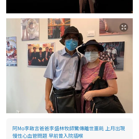
阿Mo李啟言爸爸李盛林牧師驚傳離世噩耗 上月出現
慢性心血管問題 早前曾入院插喉