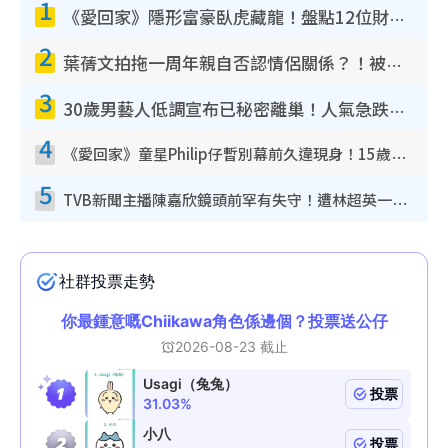
1
《愛回家》隱形富豪臥虎藏龍！盤點12位財氣逼人的有錢藝人：呢位靚女3億身家唔憂做
2
葉蒨文拍拖一周年親自否認情侶關係？！被質疑感情造假竟稱GM「普通同事」
3
30歲男藝人低調宣布已秘密離巢！人氣急跌變失蹤人口︰「這幾年過得並不容易」
4
《愛回家》童星Philip仔暫別幕前久違現身！15歲近況暴風長高蛻變帥氣少男
5
TVB新聞主播陳嘉欣鏡頭前罕有失守！遭林超英一句說話突襲嚇親當場大笑