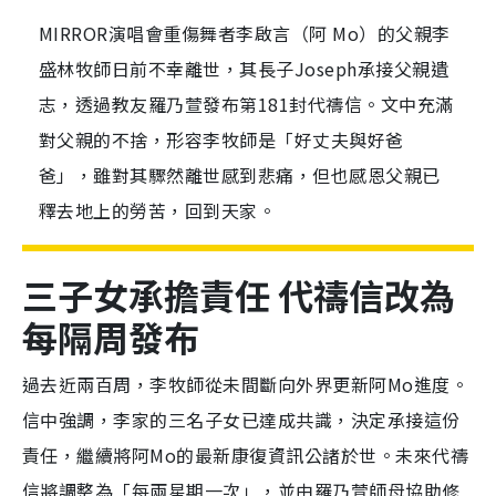
MIRROR演唱會重傷舞者李啟言（阿 Mo）的父親李
盛林牧師日前不幸離世，其長子Joseph承接父親遺
志，透過教友羅乃萱發布第181封代禱信。文中充滿
對父親的不捨，形容李牧師是「好丈夫與好爸
爸」，雖對其驟然離世感到悲痛，但也感恩父親已
釋去地上的勞苦，回到天家。
三子女承擔責任 代禱信改為
每隔周發布
過去近兩百周，李牧師從未間斷向外界更新阿Mo進度。
信中強調，李家的三名子女已達成共識，決定承接這份
責任，繼續將阿Mo的最新康復資訊公諸於世。未來代禱
信將調整為「每兩星期一次」，並由羅乃萱師母協助修