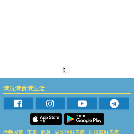
港玩港食港生活
活動展覽
市集
開倉
尖沙咀好去處
銅鑼灣好去處