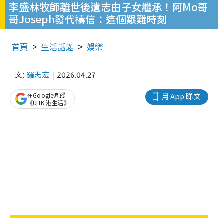
李盛林牧師離世後遺志由子女繼承！阿Mo哥
哥Joseph發代禱信：這個艱難時刻
首頁
生活話題
娛樂
文:
羅志宏
2026.04.27
在Google追蹤
用 App 睇文
《UHK 港生活》