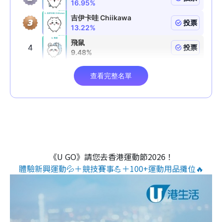
《U GO》請您去香港運動節2026！
體驗新興運動💦＋競技賽事💪＋100+運動用品攤位🔥