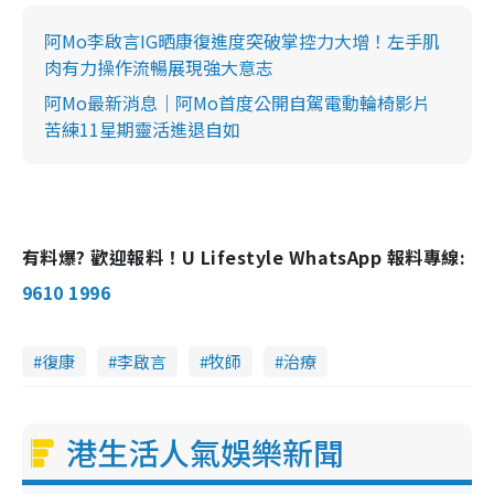
阿Mo李啟言IG晒康復進度突破掌控力大增！左手肌
肉有力操作流暢展現強大意志
阿Mo最新消息｜阿Mo首度公開自駕電動輪椅影片
苦練11星期靈活進退自如
有料爆? 歡迎報料！U Lifestyle WhatsApp 報料專線:
9610 1996
復康
李啟言
牧師
治療
港生活人氣娛樂新聞