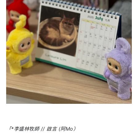
「
*李盛林牧師 // 啟言 (阿Mo）