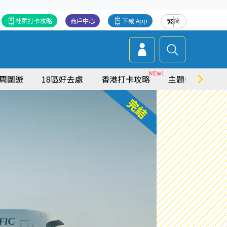
社群打卡攻略
商戶中心
下載 App
繁
简
周圍遊
18區好去處
香港打卡攻略
主題特集