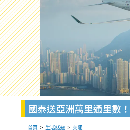
國泰送亞洲萬里通里數！4
首頁
生活話題
交通