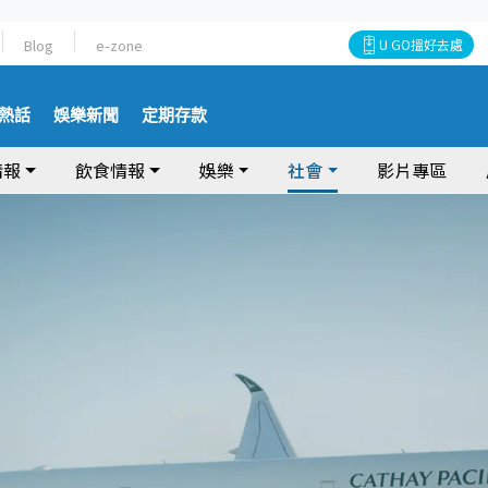
Blog
e-zone
U GO搵好去處
熱話
娛樂新聞
定期存款
情報
飲食情報
娛樂
社會
影片專區