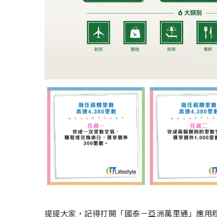
提提大家，記得打開「國泰－亞洲萬里通」應用程