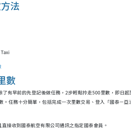
數方法
axi
檢
0里數
除了有早前的先登記後做任務，2步輕鬆拎走500里數，即日起
0里數。任務十分簡單，包括完成一次里數交易、登入「國泰－亞
且直接收到國泰航空有限公司通訊之指定國泰會員。