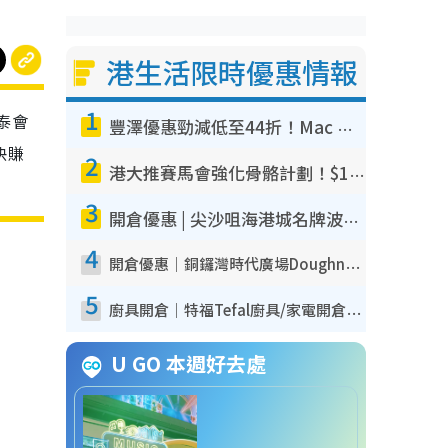
港生活限時優惠情報
1
泰會
豐澤優惠勁減低至44折！Mac mini/iPhone17Pro大減價！廚房家電$220起
快賺
2
港大推賽馬會強化骨骼計劃！$100骨質密度X光檢查 完成免費運動訓練送超市禮券！附參加資格
3
開倉優惠 | 尖沙咀海港城名牌波鞋開倉低至1折！On鞋$899起／Joy&Peace鞋履$98起
4
開倉優惠｜銅鑼灣時代廣場Doughnut/Campo Marzio開倉低至1折！背囊、書包、手袋劈價$200起
5
廚具開倉｜特福Tefal廚具/家電開倉低至3折！$220起買平底鍋/炒鑊/湯煲！電飯煲/吸塵機/燙斗$418起
U GO 本週好去處