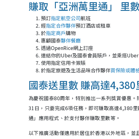
賺取「亞洲萬里通」 里
預訂
指定航空公司
航班
經
指定合作夥伴
預訂酒店或租車
於
指定商戶
購物
惠顧國泰
夥伴餐廳
透過OpenRice網上訂座
連結你的Uber及國泰會員賬戶，並乘搭Uber T
使用指定信用卡簽賬
於指定旅遊及生活品味合作夥伴
買保險或體
國泰送里數 賺高達4,38
為慶祝國泰80周年，特別推出一系列獎賞優惠。
31日，只要完成6項任務，即可賺取高達4,38
通」應用程式、於支付夥伴賺取里數等。
以下推廣活動僅適用於居住於香港以外地區，並