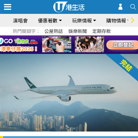
演唱會
優惠著數
玩樂情報
購物情報
熱門關鍵字：
公屋熱話
娛樂新聞
定期存款