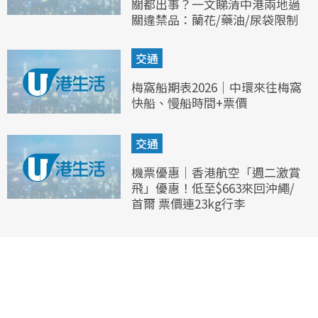
關都出事？一文睇清中港兩地過
關違禁品：蘭花/藥油/尿袋限制
交通
梅窩船期表2026｜中環來往梅窩
快船、慢船時間+票價
交通
機票優惠｜香港航空「週二激賞
飛」優惠！低至$663來回沖繩/
首爾 票價連23kg行李