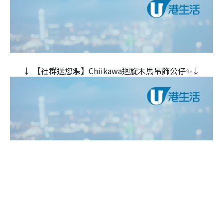
↓ 【社群送您🎠】Chiikawa迴旋木⾺吊飾公仔✨↓