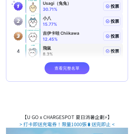
【U GO x CHARGESPOT 夏日消暑企劃⚡】
> 打卡即送充電券！限量1000張🔋送完即止 <