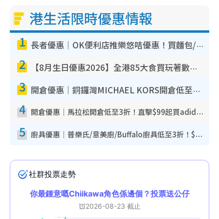
港生活限時優惠情報
1
長者優惠｜OK便利店推樂悠咭優惠！買麵包/牛奶/保健品拍卡即減
2
【8月生日優惠2026】全港85大食買玩著數攻略 自助餐/火鍋放題同行免費＋誠品/DONKI送現金券
3
開倉優惠｜銅鑼灣MICHAEL KORS開倉低至17折！直擊$500起買手袋/銀包/鞋款 必買經典Jet Set系列
4
開倉優惠｜馬拉松開倉低至3折！直擊$99起買adidas／New Balance／Puma鞋款 STANLEY保溫杯劈價至$119起
5
廚具優惠｜普樂氏/意美廚/Buffalo廚具低至3折！$89起買煎鍋／炒鑊／個人鍋 同場小家電激減至$99起