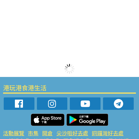
港玩港食港生活
活動展覽
市集
開倉
尖沙咀好去處
銅鑼灣好去處