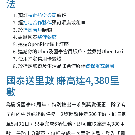
法
預訂
指定航空公司
航班
經
指定合作夥伴
預訂酒店或租車
於
指定商戶
購物
惠顧國泰
夥伴餐廳
透過OpenRice網上訂座
連結你的Uber及國泰會員賬戶，並乘搭Uber Taxi
使用指定信用卡簽賬
於指定旅遊及生活品味合作夥伴
買保險或體檢
國泰送里數 賺高達4,380里
數
為慶祝國泰80周年，特別推出一系列獎賞優惠。除了有
早前的先登記後做任務，2步輕鬆拎走500里數，即日起
至5月31日，只要完成6項任務，即可賺取高達4,380里
數。任務十分簡單，包括完成一次里數交易、登入「國