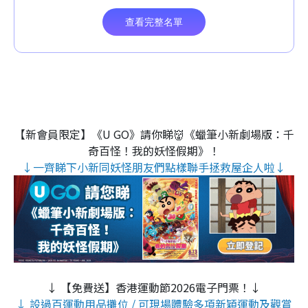
【新會員限定】《U GO》請你睇👹《蠟筆小新劇場版：千
奇百怪！我的妖怪假期》！
↓一齊睇下小新同妖怪朋友們點樣聯手拯救屋企人啦↓
↓ 【免費送】香港運動節2026電子門票！↓
↓ 設過百運動用品攤位 / 可現場體驗多項新穎運動及觀賞