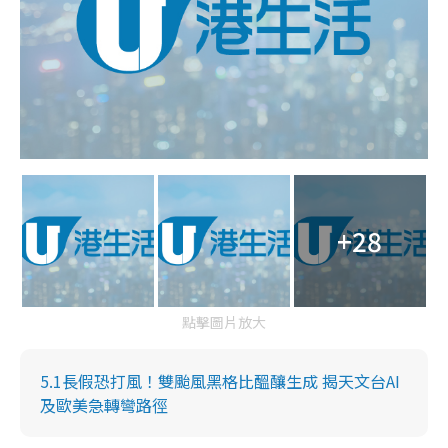
+28
點擊圖片放大
5.1長假恐打風！雙颱風黑格比醞釀生成 揭天文台AI
及歐美急轉彎路徑