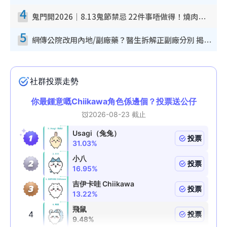
4
鬼門開2026｜8.13鬼節禁忌 22件事唔做得！燒肉、刺身要少食？半夜勿吹口哨/打呢個電話
5
網傳公院改用內地/副廠藥？醫生拆解正副廠分別 揭4類人換藥隨時出事