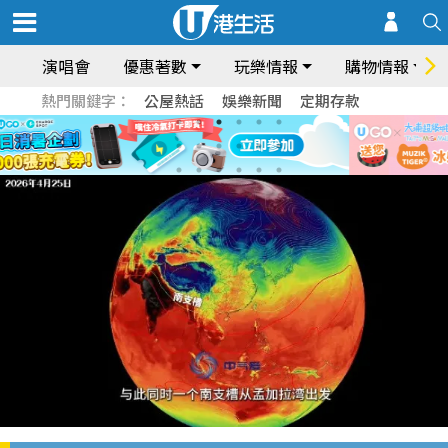
演唱會
優惠著數
玩樂情報
購物情報
熱門關鍵字：
公屋熱話
娛樂新聞
定期存款