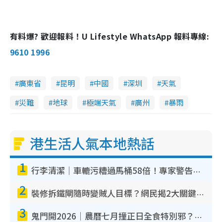
有料爆? 歡迎報料！U Lifestyle WhatsApp 報料專線:
9610 1996
廣東省
昆明
中國
深圳
天氣
災難
地球
極端天氣
廣州
暴雨
港生活人氣本地熱話
1
行李清潔｜車轆污糟過馬桶58倍！專家警告忌用酒精抹 教1招免污手除菌
2
裝修拆鐵閘隨時變賊人目標？網民揭2大關鍵用途：裝新式等於白裝？附新舊鐵閘分別
3
鬼門開2026｜農曆七月撞正日全食特別邪？專家警告切忌做一事！揭4大禁忌+2招保平安