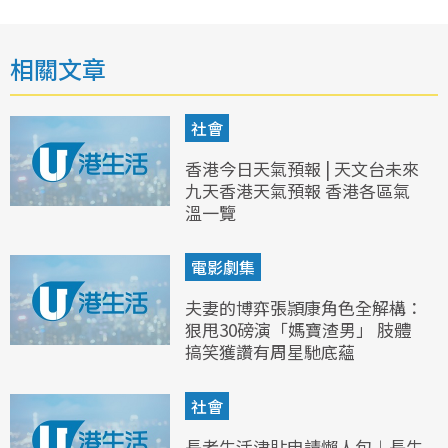
相關文章
社會
香港今日天氣預報 | 天文台未來
九天香港天氣預報 香港各區氣
溫一覽
電影劇集
夫妻的博弈張頴康角色全解構：
狠甩30磅演「媽寶渣男」 肢體
搞笑獲讚有周星馳底蘊
社會
長者生活津貼申請懶人包︱長生