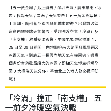
【五一黃金周 / 北上消費 / 深圳天氣 / 廣東暴雨 / 冰
雹 / 極端天氣 / 冷渦 / 天氣警告】五一黃金周準備北
上深圳、廣州甚至國內其他城市旅遊？出發前必須
留意內地極端天氣警告。受超強冷空氣「冷渦」及
「南支槽」激烈交匯影響，中國氣象專家預測 4 月
26 日至 29 日期間，內地將迎來大範圍狂風暴雨及
冰雹天氣。到底五一長假內地天氣有幾惡劣？邊幾
個省份會落雞蛋般大的冰雹？即睇天氣博主拆解全
國 3 大極端天氣分佈，準備北上的港人務必提早防
範！
「冷渦」撞正「南支槽」 五
一前夕冷暖空氣決戰