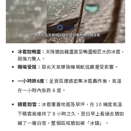
冰雹如鴨蛋：
天降猶如雞蛋甚至鴨蛋般巨大的冰雹，
殺傷力驚人。
機場受阻：
惡劣天氣導致機場航班嚴重受影響。
一小時跌6度：
呈貢區遭遇密集冰雹轟炸後，氣溫
在一小時內急跌 6 度。
積雹如雪：
冰雹覆蓋地面及草坪，在 10 幾度氣溫
下積雹竟維持了 8 小時之久，翌日早上看過去猶如
鋪了一層白雪，整個區域猶如被「冰鎮」。