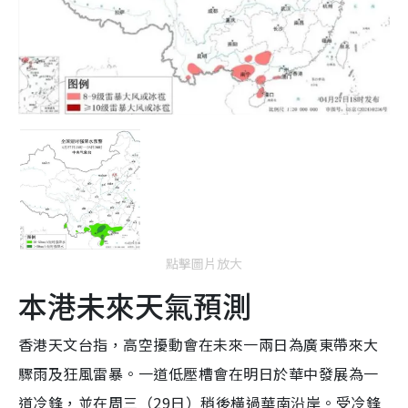
點擊圖片放大
本港未來天氣預測
香港天文台指，高空擾動會在未來一兩日為廣東帶來大
驟雨及狂風雷暴。一道低壓槽會在明日於華中發展為一
道冷鋒，並在周三（29日）稍後橫過華南沿岸。受冷鋒