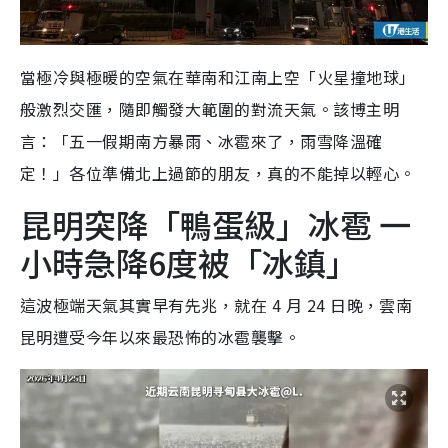
當極冷與極暖的空氣在華南和江南上空「火星撞地球」
般激烈交匯，隨即觸發大範圍的對流天氣。該博主明
言：「五一假期南方暴雨、冰雹來了，雨雪降溫確
定！」各位準備北上過節的朋友，真的不能掉以輕心。
昆明突降「鴨蛋級」冰雹 一
小時急降6度被「冰鎮」
這波極端天氣其實早有先兆，就在 4 月 24 日晚，雲南
昆明遭受今年以來最恐怖的冰雹襲擊。