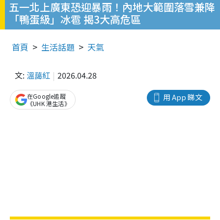
五一北上廣東恐迎暴雨！內地大範圍落雪兼降
「鴨蛋級」冰雹 揭3大高危區
首頁
生活話題
天氣
文:
溫藹紅
2026.04.28
在Google追蹤
用 App 睇文
《UHK 港生活》