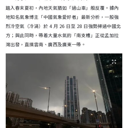
踏入春末夏初，內地天氣猶如「過山車」般反覆。據內
地知名氣象博主「中國氣象愛好者」最新分析，一股強
烈冷空氣（冷渦）於 4 月 26 日至 28 日強勢掃過中國北
方；與此同時，帶着大量水氣的「南支槽」正從孟加拉
灣出發，直撲雲南、廣西及廣東一帶。