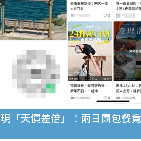
現「天價差倍」！兩日團包餐竟要