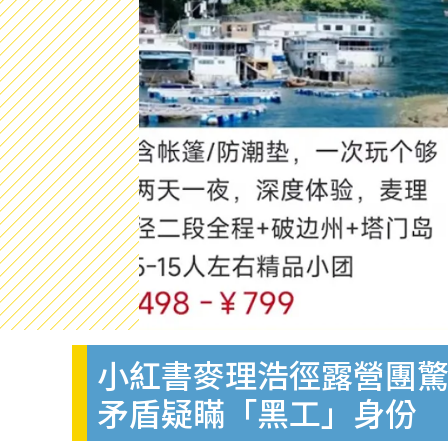
小紅書麥理浩徑露營團驚
矛盾疑瞞「黑工」身份