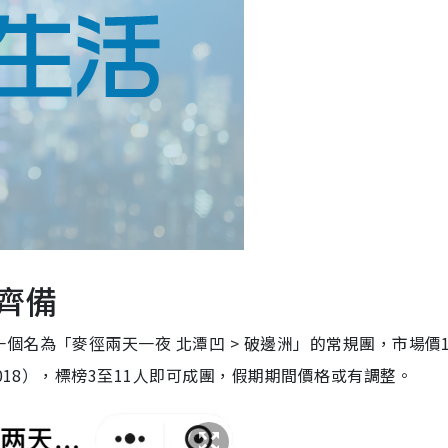
險齊備
名為「麥徑兩天一夜 北潭凹 > 破邊洲」的常規團，市場價1,
018），標榜3至11人即可成團，假期期間價格或有調整。