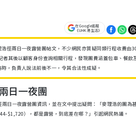
在Google追蹤
《UHK 港生活》
浩徑兩日一夜露營團帖文，不少網民亦質疑同類行程收費由30
。記者其後以顧客身份查詢相關行程，發現團費涵蓋包車、餐飲
格時，負責人說法前後不一，令其合法性成疑。
兩日一夜團
徑兩日一夜露營團資訊，並在文中提出疑問：「麥理浩的團為
344-$1,720），都是露營，到底差在哪？」引起網民熱議。