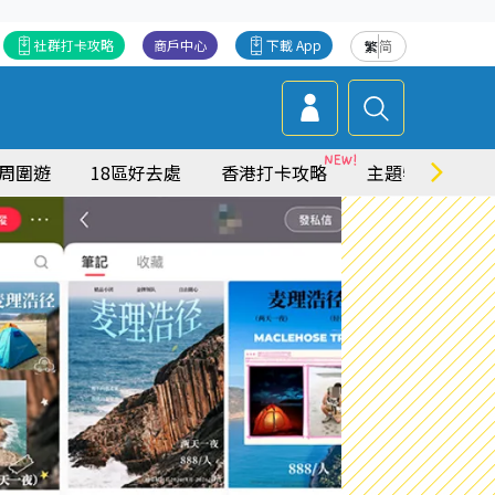
社群打卡攻略
商戶中心
下載 App
繁
简
周圍遊
18區好去處
香港打卡攻略
主題特集