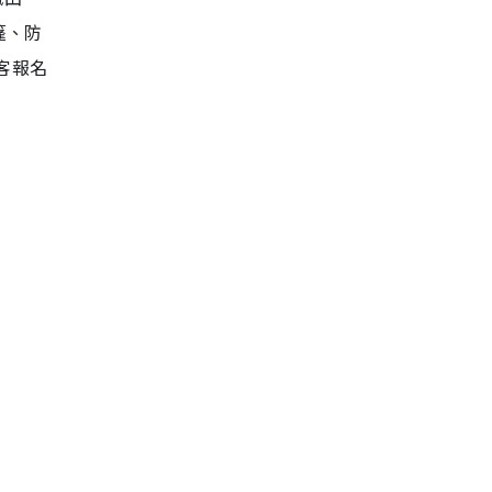
篷、防
客報名