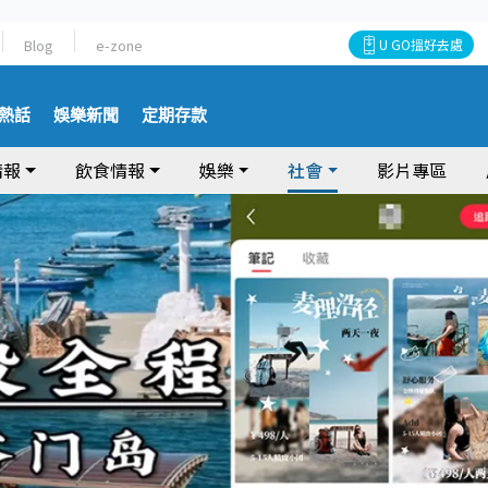
Blog
e-zone
U GO搵好去處
熱話
娛樂新聞
定期存款
情報
飲食情報
娛樂
社會
影片專區