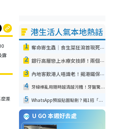
港生活人氣本地熱話
1
0
奪命寄生蟲｜食生菜狂瀉首現死者！疫潮惡化錄1.8萬宗病例 揭洗菜3大謬誤
及露
2
銀行高層戀上水療女技師！兩個月借128萬驚覺「沉船」沉落火海 揭背後疑似邪教操控賣淫
3
內地客歎港人唔識老！揭港鐵保鮮級冷氣 港人求放過：咪投訴
4
牙線棒亂用隨時越清越污糟！牙醫驚揭盲目過戶細菌恐致蛀牙：呢種先係日常真保養
5
甚麼差
WhatsApp預設貼圖點刪？揭1招「反向操作」還原簡潔介面 附3步實測教學
U GO 本週好去處