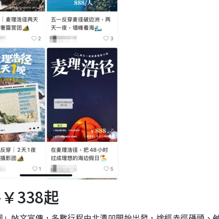
￥338起
團」帖文宣傳，多數行程由北潭凹開始出發，途經赤徑碼頭、