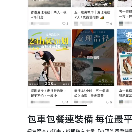
包車包餐連裝備 每位最平
記者翻查小紅書，近期確有大量「麥理浩徑露營