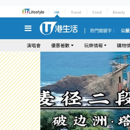
HK
Travel
Food
Beauty
熱門關鍵字：
公屋
演唱會
優惠著數
玩樂情報
購物