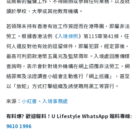
或無薪的僱傭工作、不得開辦或參與任何業務，以及就
讀於學校、大學或其他教育機構。
若領隊未持有香港有效工作簽證而在港帶團，即屬非法
勞工。根據香港法例《
入境條例
》第115章第41條，任
何人違反對他有效的逗留條件，即屬犯罪，經定罪後，
最高可判罰款港幣五萬元及監禁兩年。入境處回應傳媒
查詢時，表示會針對境外機構在網上招攬非法勞工，網
絡罪案及法證調查小組會主動進行「網上巡邏」，甚至
以「放蛇」方式打擊組織及誘使聘用黑工等罪行。
來源：
小紅書
、
入境事務處
有料爆? 歡迎報料！U Lifestyle WhatsApp 報料專線:
9610 1996