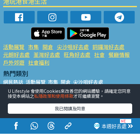
港玩港食港生活
活動展覽
市集
開倉
尖沙咀好去處
銅鑼灣好去處
元朗好去處
荃灣好去處
旺角好去處
社會
餐廳情報
戶外郊遊
社會福利
熱門類別
網民熱話
活動展覽
市集
開倉
尖沙咀好去處
銅鑼灣好去處
元朗好去處
荃灣好去處
旺角好去處
社會
U Lifestyle 會使用Cookies來改善您的網站體驗，請確定您同意
接受本網站之
私隱政策和使用條款
才可繼續瀏覽。
餐廳情報
戶外郊遊
熱門標籤
我已閱讀及同意
#UGO搵好去處
#人氣活動推介
#美食社群熱話
#親子玩樂好去處
#ULifestyle應用程式
#限時搶
本週好去處
#UJetso禮物放送
#ULifestyle商戶中心
#著數
#網絡熱話