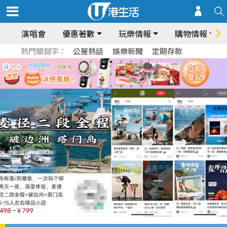
演唱會
優惠著數
玩樂情報
購物情報
熱門關鍵字：
公屋熱話
娛樂新聞
定期存款