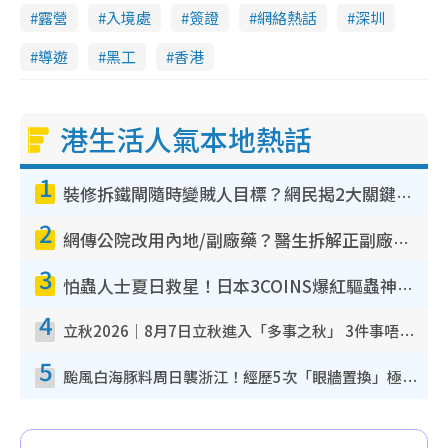
露營
入境處
簽證
網絡熱話
深圳
導遊
黑工
香港
港生活人氣本地熱話
1
裝修拆鐵閘隨時變賊人目標？網民揭2大關鍵用途：裝新式等於白裝？附新舊鐵閘分別
2
網傳公院改用內地/副廠藥？醫生拆解正副廠分別 揭4類人換藥隨時出事
3
怕蟲人士夏日救星！日本3COINS爆紅驅蟲神器$45起 1招「全程免觸碰」輕鬆搞定小強
4
立秋2026｜8月7日立秋進入「多事之秋」 3件事唔做得！專家教6招開運 清枱頭／銀包納氣接好運
5
颱風白海豚料周日襲浙江！經歷5次「眼牆置換」極罕見 成登陸內地最長途颱風