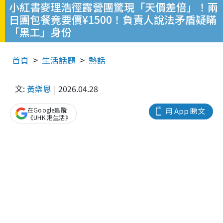
小紅書麥理浩徑露營團驚現「天價差倍」！兩
日團包餐竟要價¥1500！負責人說法矛盾疑瞞
「黑工」身份
首頁
生活話題
熱話
文:
黃樂恩
2026.04.28
在Google追蹤
用 App 睇文
《UHK 港生活》