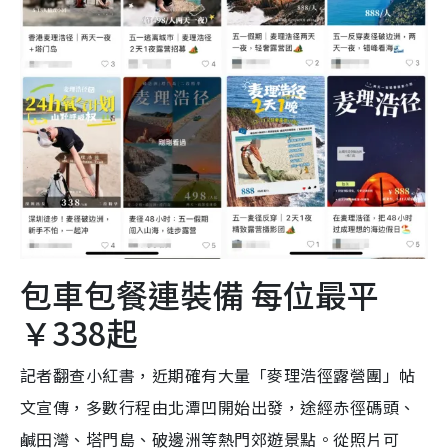
包車包餐連裝備 每位最平
￥338起
記者翻查小紅書，近期確有大量「麥理浩徑露營團」帖
文宣傳，多數行程由北潭凹開始出發，途經赤徑碼頭、
鹹田灣、塔門島、破邊洲等熱門郊遊景點。從照片可