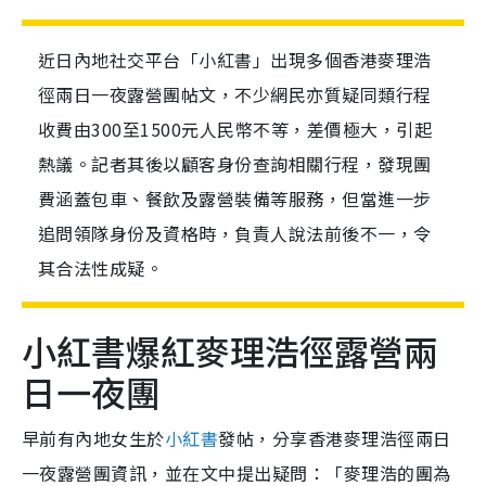
近日內地社交平台「小紅書」出現多個香港麥理浩
徑兩日一夜露營團帖文，不少網民亦質疑同類行程
收費由300至1500元人民幣不等，差價極大，引起
熱議。記者其後以顧客身份查詢相關行程，發現團
費涵蓋包車、餐飲及露營裝備等服務，但當進一步
追問領隊身份及資格時，負責人說法前後不一，令
其合法性成疑。
小紅書爆紅麥理浩徑露營兩
日一夜團
早前有內地女生於
小紅書
發帖，分享香港麥理浩徑兩日
一夜露營團資訊，並在文中提出疑問：「麥理浩的團為