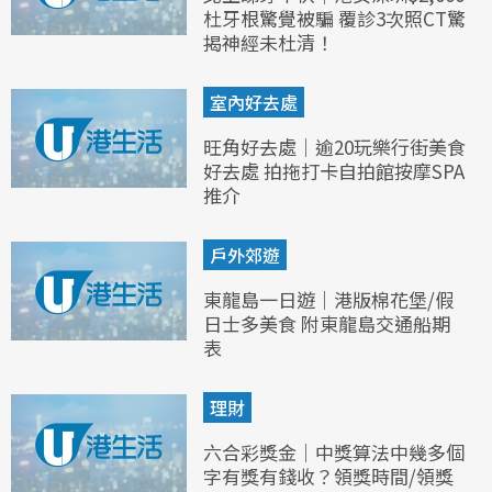
杜牙根驚覺被騙 覆診3次照CT驚
揭神經未杜清！
室內好去處
旺角好去處｜逾20玩樂行街美食
好去處 拍拖打卡自拍館按摩SPA
推介
戶外郊遊
東龍島一日遊｜港版棉花堡/假
日士多美食 附東龍島交通船期
表
理財
六合彩獎金｜中獎算法中幾多個
字有獎有錢收？領獎時間/領獎