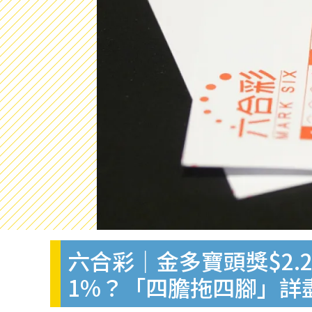
六合彩｜金多寶頭獎$2.2
1%？「四膽拖四腳」詳