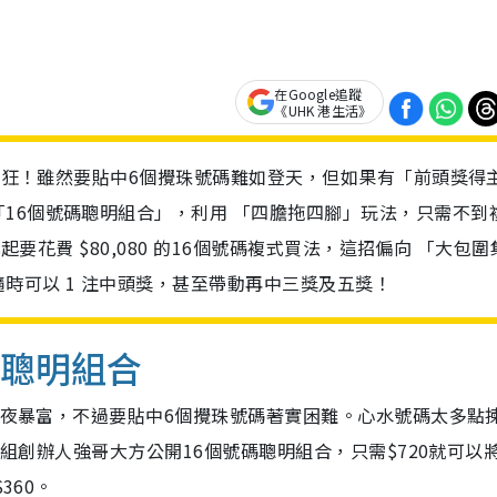
在Google追蹤
《UHK 港生活》
城瘋狂！雖然要貼中6個攪珠號碼難如登天，但如果有「前頭獎得
16個號碼聰明組合」，利用 「四膽拖四腳」玩法，只需不到
起要花費 $80,080 的16個號碼複式買法，這招偏向 「大包圍
時可以 1 注中頭獎，甚至帶動再中三獎及五獎！
碼聰明組合
想一夜暴富，不過要貼中6個攪珠號碼著實困難。心水號碼太多點
群組創辦人強哥大方公開16個號碼聰明組合，只需$720就可以
360。