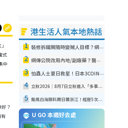
港生活人氣本地熱話
1
主」
裝修拆鐵閘隨時變賊人目標？網民揭2大關鍵用途：裝新式等於白裝？附新舊鐵閘分別
複式
2
網傳公院改用內地/副廠藥？醫生拆解正副廠分別 揭4類人換藥隨時出事
集中
3
怕蟲人士夏日救星！日本3COINS爆紅驅蟲神器$45起 1招「全程免觸碰」輕鬆搞定小強
4
立秋2026｜8月7日立秋進入「多事之秋」 3件事唔做得！專家教6招開運 清枱頭／銀包納氣接好運
5
颱風白海豚料周日襲浙江！經歷5次「眼牆置換」極罕見 成登陸內地最長途颱風
揀好？
U GO 本週好去處
將有