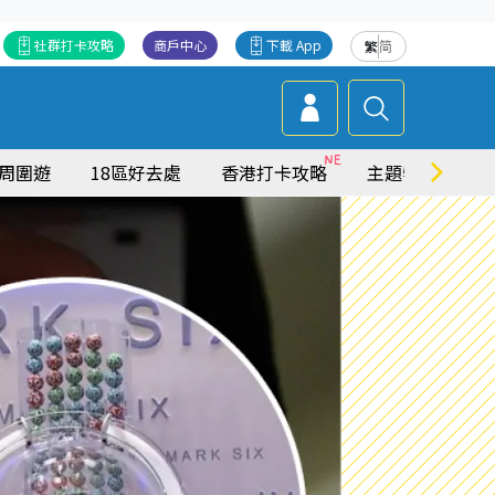
社群打卡攻略
商戶中心
下載 App
繁
简
周圍遊
18區好去處
香港打卡攻略
主題特集