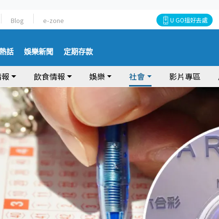
Blog
e-zone
U GO搵好去處
熱話
娛樂新聞
定期存款
情報
飲食情報
娛樂
社會
影片專區