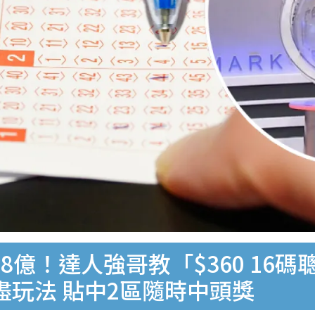
8億！達人強哥教「$360 16
盡玩法 貼中2區隨時中頭獎