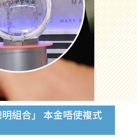
碼聰明組合」 本金唔使複式