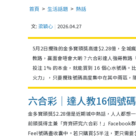
首頁
生活話題
熱話
文:
梁穎心
2026.04.27
5月2日攪珠的金多寶頭獎高達$2.28億，全
教路，贏面會唔會大啲？六合彩達人強哥教路「
投注 1% 的本金，就能買到 16 個心水號碼。比
火力」，只要攪珠號碼高度集中在其中兩區，隨
六合彩｜達人教16個號
金多寶頭獎$2.28億是近期城中熱話，人人都
前頭獎得主兼「齊齊研究六合彩！」Facebook
Feel號碼盡收囊中。若只購買$5半注，更只需要$