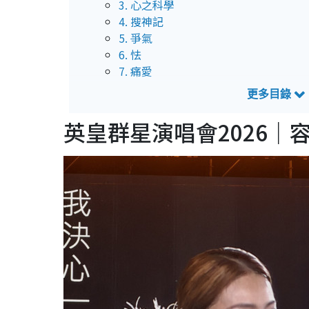
3. 心之科學
4. 搜神記
5. 爭氣
6. 怯
7. 痛愛
8. 逃避你
9. 黃色大門
10. 我的驕傲
英皇群星演唱會2026｜
英皇群星演唱會2026｜容祖兒5月4日預測歌
1. 隆重登場
2. 越唱越強
3. 跑步機上
4. SHOW UP!
5. 未知
6. 不容錯失
7. 逃
8. 加大力度
9. 桃色冒險