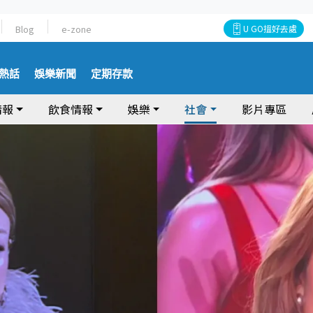
Blog
e-zone
U GO搵好去處
熱話
娛樂新聞
定期存款
情報
飲食情報
娛樂
社會
影片專區