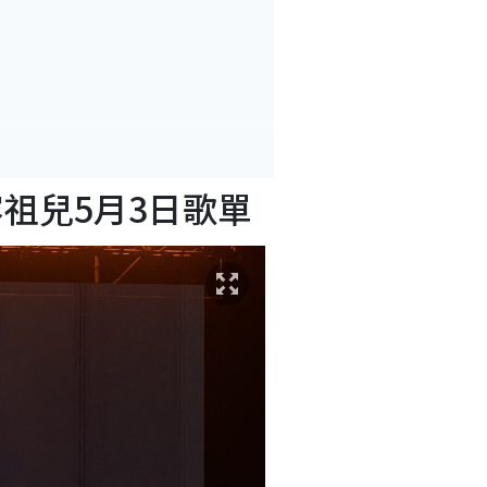
容祖兒5月3日歌單
單