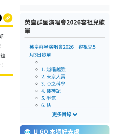
英皇群星演唱會2026容祖兒歌
單
都
歌
英皇群星演唱會2026｜容祖兒5
月3日歌單
分鐘
備！
1. 越唱越強
2. 東京人壽
3. 心之科學
4. 搜神記
5. 爭氣
6. 怯
7. 痛愛
8. 逃避你
9. 黃色大門
U GO 本週好去處
10. 我的驕傲