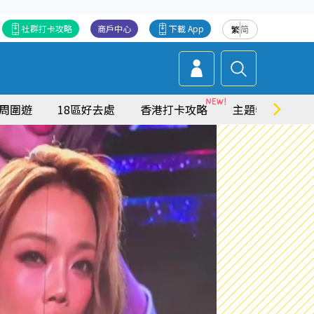
社群打卡攻略
商戶中心
下載 App
繁
简
周圍遊
18區好去處
香港打卡攻略
主題特集