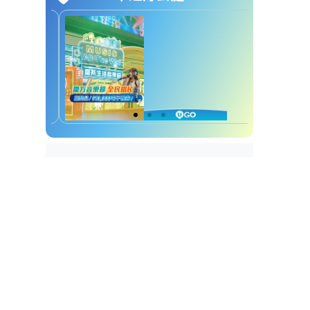
英皇群星演唱會2026｜容祖兒5
月4日預測歌單
1. 隆重登場
2. 越唱越強
3. 跑步機上
4. SHOW UP!
5. 未知
6. 不容錯失
7. 逃
8. 加大力度
9. 桃色冒險
10. Lovin'U
11. 心花怒放
12. 全身暑假
預計第二場將與謝霆鋒一同領軍
Rock爆全場