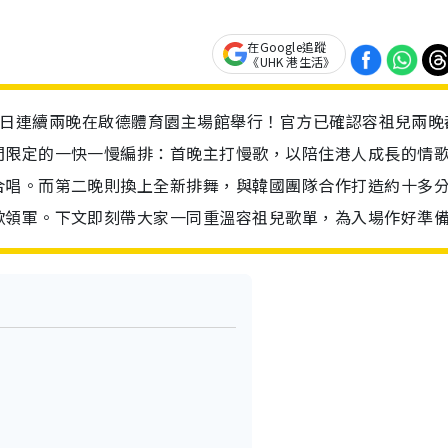
在Google追蹤
《UHK 港生活》
至5月4日連續兩晚在啟德體育園主場館舉行！官方已確認容祖兒兩晚
間限定的一快一慢編排：首晚主打慢歌，以陪住港人成長的情
合唱。而第二晚則換上全新排舞，與韓國團隊合作打造約十多
歌領軍。下文即刻帶大家一同重溫容祖兒歌單，為入場作好準