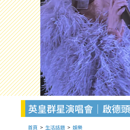
英皇群星演唱會｜啟德頭
首頁
生活話題
娛樂