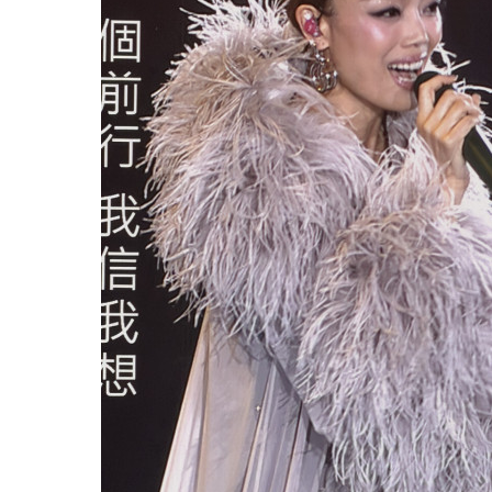
10. Lovin'U
11. 心花怒放
12. 全身暑假
預計第二場將與謝霆鋒一同領軍Rock爆全場