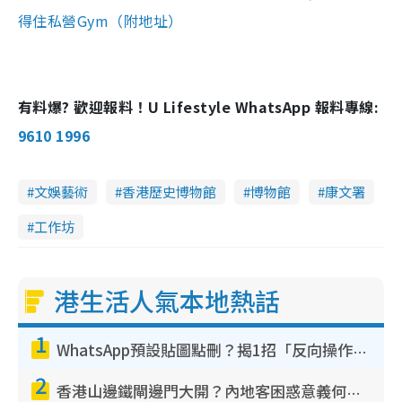
得住私營Gym（附地址）
有料爆? 歡迎報料！U Lifestyle WhatsApp 報料專線:
9610 1996
文娛藝術
香港歷史博物館
博物館
康文署
工作坊
港生活人氣本地熱話
1
WhatsApp預設貼圖點刪？揭1招「反向操作」還原簡潔介面 附3步實測教學
2
香港山邊鐵閘邊門大開？內地客困惑意義何在！網民神回覆：呢種叫法理性防禦