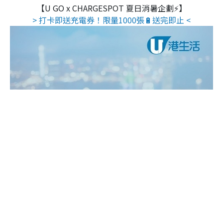
【U GO x CHARGESPOT 夏日消暑企劃⚡】
> 打卡即送充電券！限量1000張🔋送完即止 <