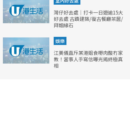
室內好去處
灣仔好去處｜打卡一日遊逾15大
好去處 古蹟建築/復古餐廳茶居/
拜姻緣石
娛樂
江美儀直斥某港姐食嘢肉酸冇家
教！當事人手寫信曝光揭終極真
相