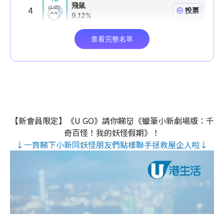
【新會員限定】《U GO》請你睇👹《蠟筆小新劇場版：千
奇百怪！我的妖怪假期》！
↓一齊睇下小新同妖怪朋友們點樣聯手拯救屋企人啦↓