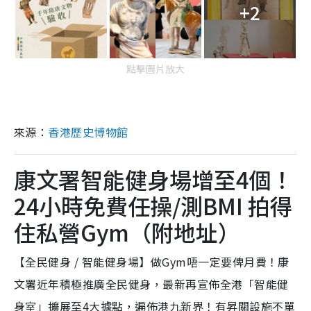
+2
點擊圖片放大
來源：
香港歷史博物館
康文署智能健身場增至4個！
24小時免費任操/測BMI 拍得
住私營Gym（附地址）
【全民健身 / 智能健身場】做Gym唔一定要俾月費！康
文署近年積極推廣全民健身，最新再宣佈全港「智能健
身室」擴展至4大據點，遍佈港九新界！有昇關設施不單