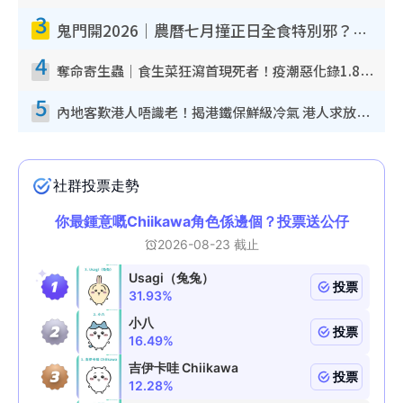
3
鬼門開2026｜農曆七月撞正日全食特別邪？專家警告切忌做一事！揭4大禁忌+2招保平安
4
奪命寄生蟲｜食生菜狂瀉首現死者！疫潮惡化錄1.8萬宗病例 揭洗菜3大謬誤
5
內地客歎港人唔識老！揭港鐵保鮮級冷氣 港人求放過：咪投訴