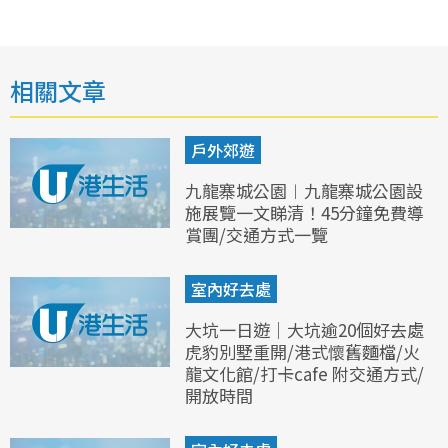
相關文章
戶外郊遊
九龍寨城公園︱九龍寨城公園設
施展覽一文睇清！45分鐘免費導
賞團/交通方式一覽
室內好去處
大坑一日遊｜大坑逾20個好去處
虎豹別墅重開/港式懷舊麵檔/火
龍文化館/打卡cafe 附交通方式/
開放時間