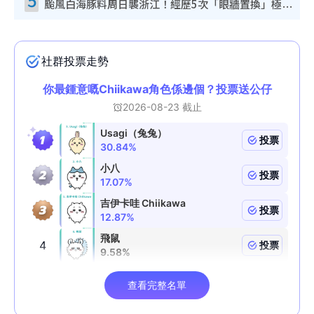
颱風白海豚料周日襲浙江！經歷5次「眼牆置換」極罕見 成登陸內地最長途颱風