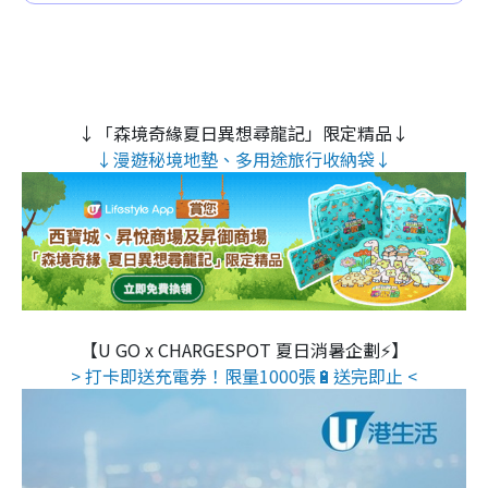
↓「森境奇緣夏日異想尋龍記」限定精品↓
↓漫遊秘境地墊、多用途旅行收納袋↓
【U GO x CHARGESPOT 夏日消暑企劃⚡】
> 打卡即送充電券！限量1000張🔋送完即止 <