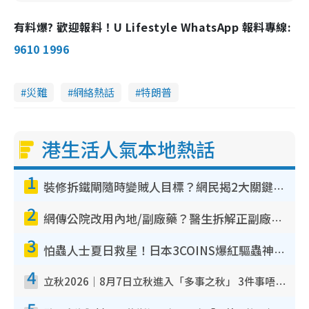
有料爆? 歡迎報料！U Lifestyle WhatsApp 報料專線:
9610 1996
災難
網絡熱話
特朗普
港生活人氣本地熱話
1
裝修拆鐵閘隨時變賊人目標？網民揭2大關鍵用途：裝新式等於白裝？附新舊鐵閘分別
2
網傳公院改用內地/副廠藥？醫生拆解正副廠分別 揭4類人換藥隨時出事
3
怕蟲人士夏日救星！日本3COINS爆紅驅蟲神器$45起 1招「全程免觸碰」輕鬆搞定小強
4
立秋2026｜8月7日立秋進入「多事之秋」 3件事唔做得！專家教6招開運 清枱頭／銀包納氣接好運
5