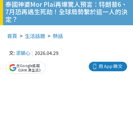
泰國神婆Mor Plai再爆驚人預言：特朗普6、
7月恐再遇生死劫！全球局勢繫於這一人的決
定？
首頁
生活話題
熱話
文:
梁穎心
2026.04.29
在Google追蹤
用 App 睇文
《UHK 港生活》