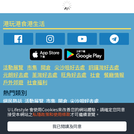
港玩港食港生活
活動展覽
市集
開倉
尖沙咀好去處
銅鑼灣好去處
元朗好去處
荃灣好去處
旺角好去處
社會
餐廳情報
戶外郊遊
社會福利
熱門類別
網民熱話
活動展覽
市集
開倉
尖沙咀好去處
銅鑼灣好去處
元朗好去處
荃灣好去處
旺角好去處
社會
U Lifestyle 會使用Cookies來改善您的網站體驗，請確定您同意
接受本網站之
私隱政策和使用條款
才可繼續瀏覽。
餐廳情報
戶外郊遊
熱門標籤
我已閱讀及同意
#UGO搵好去處
#人氣活動推介
#美食社群熱話