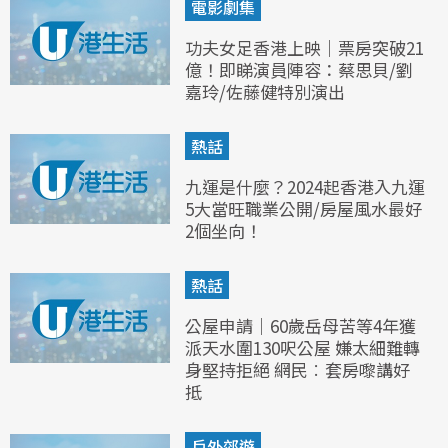
電影劇集
功夫女足香港上映｜票房突破21
億！即睇演員陣容：蔡思貝/劉
嘉玲/佐藤健特別演出
熱話
九運是什麼？2024起香港入九運
5大當旺職業公開/房屋風水最好
2個坐向！
熱話
公屋申請｜60歲岳母苦等4年獲
派天水圍130呎公屋 嫌太細難轉
身堅持拒絕 網民︰套房嚟講好
抵
戶外郊遊