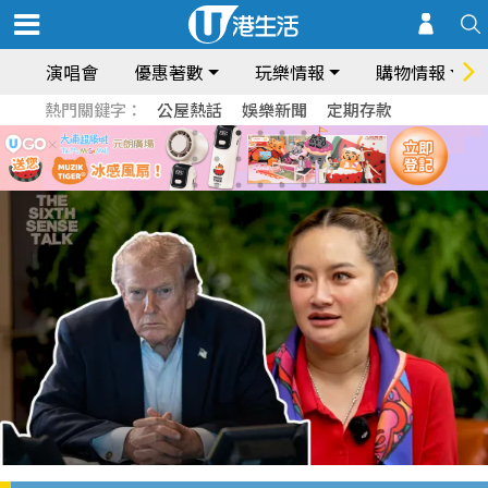
演唱會
優惠著數
玩樂情報
購物情報
熱門關鍵字：
公屋熱話
娛樂新聞
定期存款