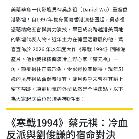
美籍華裔一代影壇男神吳彥祖（Daniel Wu）重返香
港影壇！自1997年隻身闖蕩香港演藝圈起，吳彥祖
憑藉精緻五官與實力演技，早已成為跨越港美兩地
的影壇代表人物。近年主力在荷里活發展的他，驚
喜宣佈於 2026 年以年度大作《寒戰 1994》回歸港
產片。他挑戰接棒飾演冷血野心家「蔡元祺」一
角，顛覆過往正氣形象，令影迷極其期待。現年51
歲的吳彥祖依舊保養得宜，歲月似乎未曾在其臉上
留下痕跡，凍齡帥氣的外型依然是全場焦點。以下
為大家起底這位影壇男神8件事：
《寒戰1994》蔡元祺：冷血
反派與劉俊謙的宿命對決