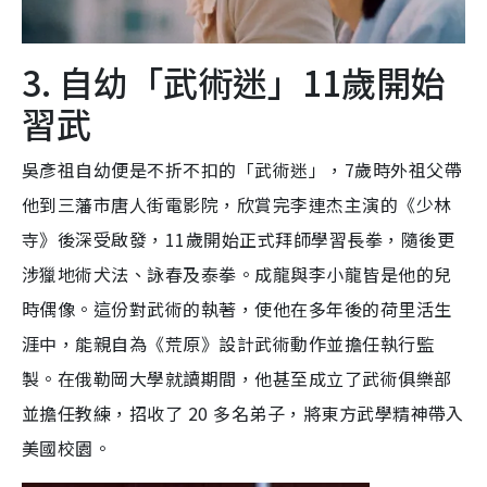
3. 自幼「武術迷」11歲開始
習武
吳彥祖自幼便是不折不扣的「武術迷」，7歲時外祖父帶
他到三藩市唐人街電影院，欣賞完李連杰主演的《少林
寺》後深受啟發，11歲開始正式拜師學習長拳，隨後更
涉獵地術犬法、詠春及泰拳。成龍與李小龍皆是他的兒
時偶像。這份對武術的執著，使他在多年後的荷里活生
涯中，能親自為《荒原》設計武術動作並擔任執行監
製。在俄勒岡大學就讀期間，他甚至成立了武術俱樂部
並擔任教練，招收了 20 多名弟子，將東方武學精神帶入
美國校園。