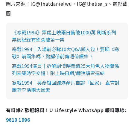
圖片來源：IG@thatdanielwu、IG@thelisa_s、電影截
圖
《寒戰1994》票房上映兩日衝破1000萬 刷新系列
票房紀錄有望突破第一集
寒戰1994｜入場前必睇10大Q&A懶人包！要睇《寒
戰》前兩集嗎？點解係前傳唔係續集？
寒戰1994演員｜拆解劇情時間線25大角色人物關係
列表雙時空交錯！附上映日期/戲院購票連結
寒戰1994｜吳彥祖回歸港產片自認「回家」 直言討
厭荷李活兩大因素
有料爆? 歡迎報料！U Lifestyle WhatsApp 報料專線:
9610 1996