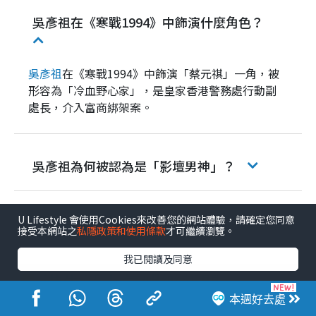
吳彥祖在《寒戰1994》中飾演什麼角色？
吳彥祖
在《寒戰1994》中飾演「蔡元祺」一角，被
形容為「冷血野心家」，是皇家香港警務處行動副
處長，介入富商綁架案。
吳彥祖為何被認為是「影壇男神」？
U Lifestyle 會使用Cookies來改善您的網站體驗，請確定您同意
電影
吳彥祖
Lisa S
接受本網站之
私隱政策和使用條款
才可繼續瀏覽。
我已閱讀及同意
港生活人氣娛樂新聞
本週好去處
1