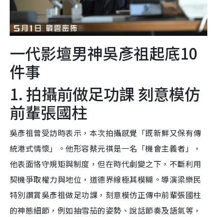
一代影壇男神吳彥祖起底10
件事
1. 拍攝前做足功課 刻意模仿
前輩張國柱
吳彥祖曾受訪時表示，本次拍攝感覺「既新鮮又保有傳
統港式情懷」。他形容蔡元祺是一名「機會主義者」，
他表面恪守規矩與制度，但在時代劇變之下，不斷利用
契機爭取權力與地位，道德界線極其模糊。導演梁樂民
特別讚賞吳彥祖做足功課，刻意模仿正傳中前輩張國柱
的神態細節，例如抽雪茄的姿勢、說話節奏及語氣等，