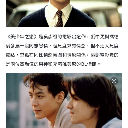
《美少年之戀》是吳彥祖的電影出道作，戲中更與馮德
倫發展一段同志戀情，但尺度算有情慾、但不走大尺度
露點，重點在同性情慾氛圍和情感關係，這部電影賣的
是兩位高顏值的男神和充滿唯美感的BL情節。