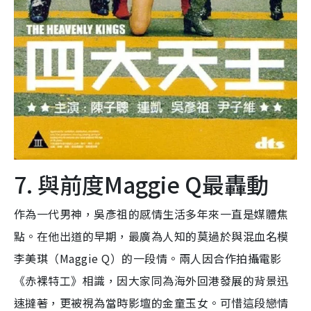
7. 與前度Maggie Q最轟動
作為一代男神，吳彥祖的感情生活多年來一直是媒體焦
點。在他出道的早期，最廣為人知的莫過於與混血名模
李美琪（Maggie Q）的一段情。兩人因合作拍攝電影
《赤裸特工》相識，因大家同為海外回港發展的背景迅
速撻著，更被視為當時影壇的金童玉女。可惜這段戀情