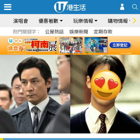
演唱會
優惠著數
玩樂情報
購物情報
熱門關鍵字：
公屋熱話
娛樂新聞
定期存款