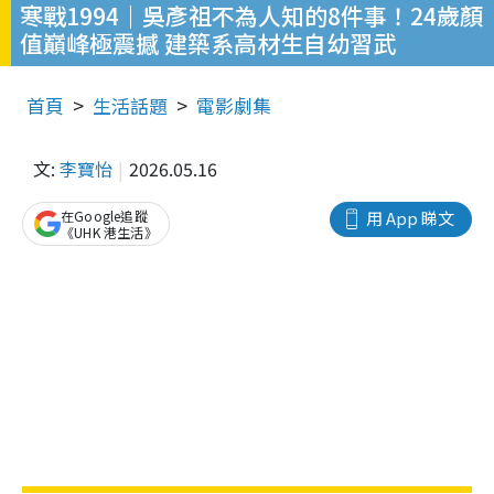
寒戰1994｜吳彥祖不為人知的8件事！24歲顏
值巔峰極震撼 建築系高材生自幼習武
首頁
生活話題
電影劇集
文:
李寶怡
2026.05.16
在Google追蹤
用 App 睇文
《UHK 港生活》