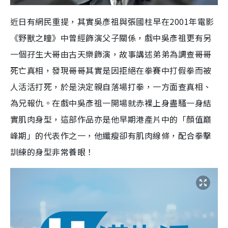
近日有網民重提，其實吳彥祖與張國柱早在2001年電影
《野獸之瞳》中曾經飾演父子關係，戲中吳彥祖更有另
一個孖生大哥由古天樂飾演，故事講述弟弟為調查哥哥
死亡真相，發現哥哥其實是因拒絕在拳賽中打假拳而被
人活活打死，於是決定親自落場打拳，一方面查真相、
為兄報仇。在戲中吳彥祖一開場就赤裸上身盡騷一身結
實肌肉身型，這部作品亦是他早期港產片中的「顏值巔
峰期」的代表作之一，他纖瘦卻有肌肉線條，配合拳擊
訓練的身型非常養眼！