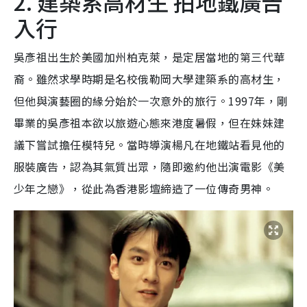
2. 建築系高材生 拍地鐵廣告
入行
吳彥祖出生於美國加州柏克萊，是定居當地的第三代華
裔。雖然求學時期是名校俄勒岡大學建築系的高材生，
但他與演藝圈的緣分始於一次意外的旅行。1997年，剛
畢業的吳彥祖本欲以旅遊心態來港度暑假，但在妹妹建
議下嘗試擔任模特兒。當時導演楊凡在地鐵站看見他的
服裝廣告，認為其氣質出眾，隨即邀約他出演電影《美
少年之戀》，從此為香港影壇締造了一位傳奇男神。