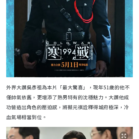
外界大讚吳彥祖為本片「最大驚喜」，現年51歲的他不
僅帥氣依舊，更增添了熟男特有的沈穩魅力。大讚他成
功營造出角色的壓迫感，將蔡元祺詮釋得城府極深，冷
血氣場相當到位。