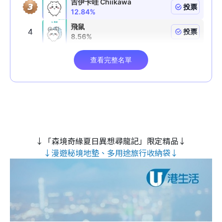
↓「森境奇緣夏日異想尋龍記」限定精品↓
↓漫遊秘境地墊、多用途旅行收納袋↓