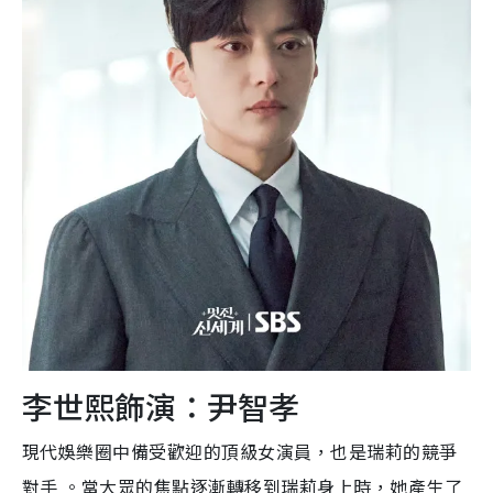
李世熙飾演：尹智孝
現代娛樂圈中備受歡迎的頂級女演員，也是瑞莉的競爭
對手 。當大眾的焦點逐漸轉移到瑞莉身上時，她產生了