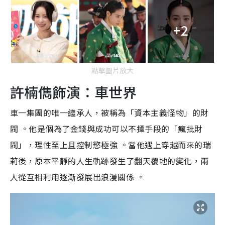
+2
點擊圖片放大
許楠儁飾演：車世界
車一集團的唯一繼承人，被稱為「資本主義怪物」的財
閥 。他是個為了金錢與成功可以不擇手段的「瘋批財
閥」，理性至上且控制慾極強 。當他遇上穿越而來的瑞
莉後，原本平靜的人生軌跡發生了翻天覆地的變化，兩
人從互相利用逐漸發展出浪漫關係 。