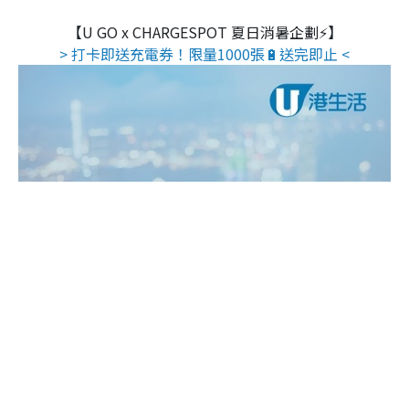
【U GO x CHARGESPOT 夏日消暑企劃⚡】
> 打卡即送充電券！限量1000張🔋送完即止 <