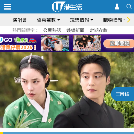
演唱會
優惠著數
玩樂情報
購物情報
熱門關鍵字：
公屋熱話
娛樂新聞
定期存款
目錄