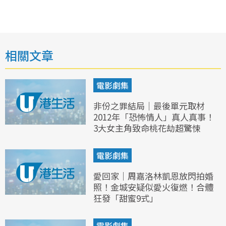
相關文章
電影劇集
非份之罪結局｜最後單元取材
2012年「恐怖情人」真人真事！
3大女主角致命桃花劫超驚悚
電影劇集
愛回家｜周嘉洛林凱恩放閃拍婚
照！金城安疑似愛火復燃！合體
狂發「甜蜜9式」
電影劇集