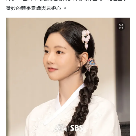
微妙的競爭意識與忌妒心 。