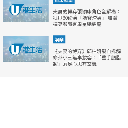
夫妻的博弈張頴康角色全解構：
狠甩30磅演「媽寶渣男」 肢體
搞笑獲讚有周星馳底蘊
娛樂
《夫妻的博弈》郭柏妍親自拆解
綠茶小三無辜妝容：「重手胭脂
妝」落足心思有玄機