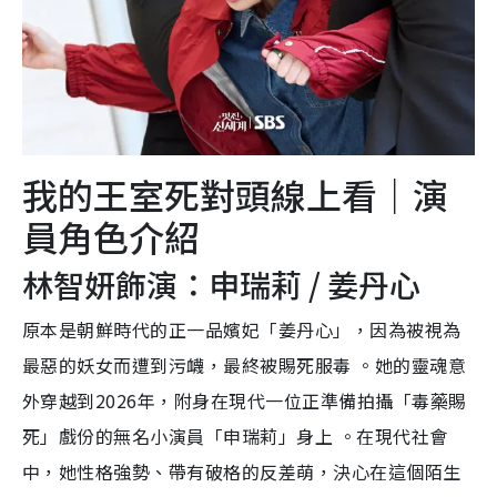
我的王室死對頭線上看｜演
員角色介紹
林智妍飾演：申瑞莉 / 姜丹心
原本是朝鮮時代的正一品嬪妃「姜丹心」，因為被視為
最惡的妖女而遭到污衊，最終被賜死服毒 。她的靈魂意
外穿越到2026年，附身在現代一位正準備拍攝「毒藥賜
死」戲份的無名小演員「申瑞莉」身上 。在現代社會
中，她性格強勢、帶有破格的反差萌，決心在這個陌生