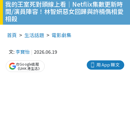
我的王室死對頭線上看｜Netflix集數更新時
間/演員陣容！林智妍惡女回歸與許楠儁相愛
相殺
首頁
生活話題
電影劇集
文:
李寶怡
2026.06.19
在Google追蹤
用 App 睇文
《UHK 港生活》