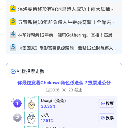
2
湯洛雯傳終於有好消息造人成功！兩大細節曝孕味極濃惹猜測：大肚婆先會咁！
3
五索親揭10年前負債人生逆襲奇蹟！全靠去一地方轉運後即遇上馬先生
4
林芊妤親解12年前「殘廁Gathering」真相！高層解約一句話重創尊嚴至今拒返TVB
5
《愛回家》隱形富豪臥虎藏龍！盤點12位財氣逼人的有錢藝人：呢位靚女3億身家唔憂做