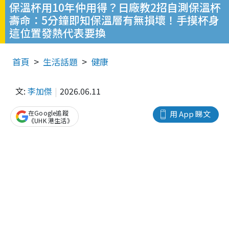
保溫杯用10年仲用得？日廠教2招自測保溫杯
壽命：5分鐘即知保溫層有無損壞！手摸杯身
這位置發熱代表要換
首頁
生活話題
健康
文:
李加傑
2026.06.11
在Google追蹤
用 App 睇文
《UHK 港生活》