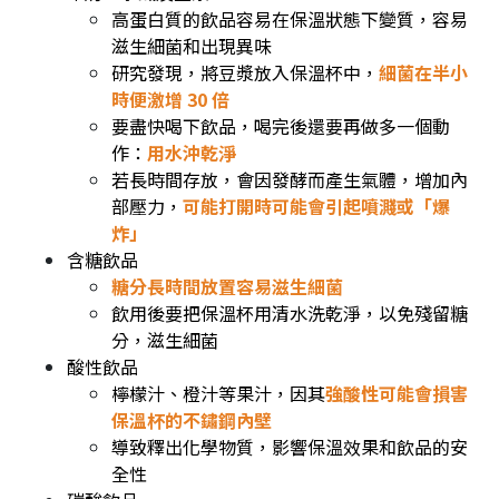
高蛋白質的飲品容易在保溫狀態下變質，容易
滋生細菌和出現異味
研究發現，將豆漿放入保溫杯中，
細菌在半小
時便激增 30 倍
要盡快喝下飲品，喝完後還要再做多一個動
作：
用水沖乾淨
若長時間存放，會因發酵而產生氣體，增加內
部壓力，
可能打開時可能會引起噴濺或「爆
炸」
含糖飲品
糖分長時間放置容易滋生細菌
飲用後要把保溫杯用清水洗乾淨，以免殘留糖
分，滋生細菌
酸性飲品
檸檬汁、橙汁等果汁，因其
強酸性可能會損害
保溫杯的不鏽鋼內壁
導致釋出化學物質，影響保溫效果和飲品的安
全性