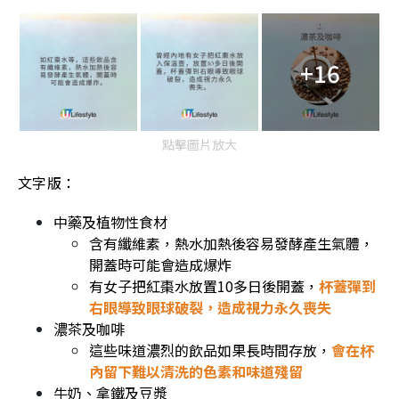
+16
點擊圖片放大
文字版：
中藥及植物性食材
含有纖維素，熱水加熱後容易發酵產生氣體，
開蓋時可能會造成爆炸
有女子把紅棗水放置10多日後開蓋，
杯蓋彈到
右眼導致眼球破裂，造成視力永久喪失
濃茶及咖啡
這些味道濃烈的飲品如果長時間存放，
會在杯
內留下難以清洗的色素和味道殘留
牛奶、拿鐵及豆漿