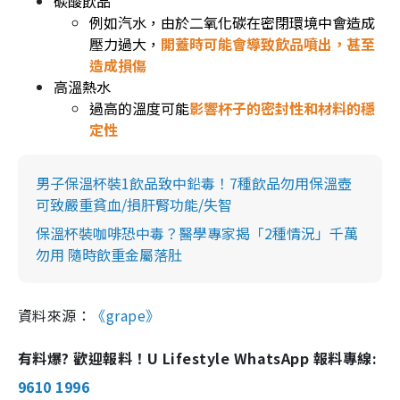
碳酸飲品
例如汽水，由於二氧化碳在密閉環境中會造成
壓力過大，
開蓋時可能會導致飲品噴出，甚至
造成損傷
高溫熱水
過高的溫度可能
影響杯子的密封性和材料的穩
定性
男子保溫杯裝1飲品致中鉛毒！7種飲品勿用保溫壺
可致嚴重貧血/損肝腎功能/失智
保溫杯裝咖啡恐中毒？醫學專家揭「2種情況」千萬
勿用 隨時飲重金屬落肚
資料來源：
《grape》
有料爆? 歡迎報料！U Lifestyle WhatsApp 報料專線:
9610 1996