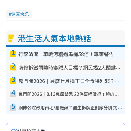
健康快訊
港生活人氣本地熱話
1
行李清潔｜車轆污糟過馬桶58倍！專家警告忌用酒精抹 教1招免污手除菌
2
裝修拆鐵閘隨時變賊人目標？網民揭2大關鍵用途：裝新式等於白裝？附新舊鐵閘分別
3
鬼門開2026｜農曆七月撞正日全食特別邪？專家警告切忌做一事！揭4大禁忌+2招保平安
4
鬼門開2026｜8.13鬼節禁忌 22件事唔做得！燒肉、刺身要少食？半夜勿吹口哨/打呢個電話
5
網傳公院改用內地/副廠藥？醫生拆解正副廠分別 揭4類人換藥隨時出事