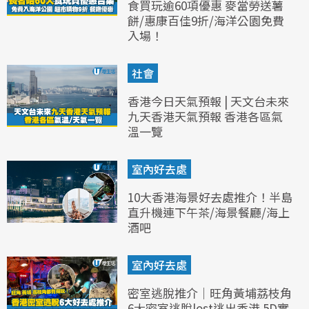
食買玩逾60項優惠 麥當勞送薯
餅/惠康百佳9折/海洋公園免費
入場！
社會
香港今日天氣預報 | 天文台未來
九天香港天氣預報 香港各區氣
溫一覽
室內好去處
10大香港海景好去處推介！半島
直升機連下午茶/海景餐廳/海上
酒吧
室內好去處
密室逃脫推介｜旺角黃埔荔枝角
6大密室逃脫lost逃出香港 5D實