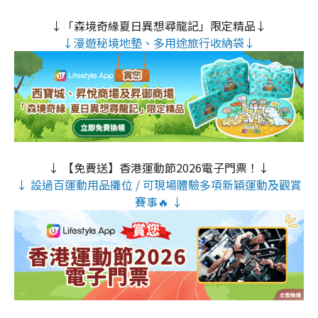
↓「森境奇緣夏日異想尋龍記」限定精品↓
↓漫遊秘境地墊、多用途旅行收納袋↓
↓ 【免費送】香港運動節2026電子門票！↓
↓ 設過百運動用品攤位 / 可現場體驗多項新穎運動及觀賞
賽事🔥 ↓