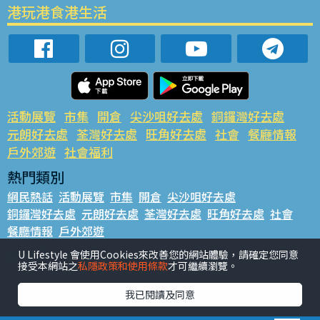
港玩港食港生活
活動展覽
市集
開倉
尖沙咀好去處
銅鑼灣好去處
元朗好去處
荃灣好去處
旺角好去處
社會
餐廳情報
戶外郊遊
社會福利
熱門類別
網民熱話
活動展覽
市集
開倉
尖沙咀好去處
銅鑼灣好去處
元朗好去處
荃灣好去處
旺角好去處
社會
餐廳情報
戶外郊遊
熱門標籤
U Lifestyle 會使用Cookies來改善您的網站體驗，請確定您同意
接受本網站之
私隱政策和使用條款
才可繼續瀏覽。
#UGO搵好去處
#人氣活動推介
#美食社群熱話
#親子玩樂好去處
#ULifestyle應用程式
#限時搶
我已閱讀及同意
#UJetso禮物放送
#ULifestyle商戶中心
#著數
#網絡熱話