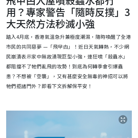
飛曱甴入屋噴殺蟲水都冇
用？專家警告「隨時反撲」3
大天然方法秒滅小強
踏入4月底，香港氣溫急升兼極度潮濕，隨時喚醒了全港
市民的共同惡夢 —「飛曱甴」！近日天氣轉熱，不少網
民崩潰表示家中無故湧現巨型小強，連狂噴「殺蟲水」
都阻擋不了牠們亂飛的攻勢！到底為何轉季會引爆蟲
患？不想被「空襲」，又有甚麼安全無毒的神招可以將
牠們拒諸門外？即看下文拆解保平安！