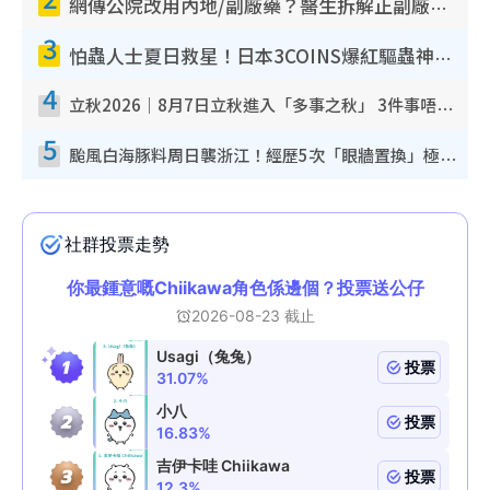
網傳公院改用內地/副廠藥？醫生拆解正副廠分別 揭4類人換藥隨時出事
3
怕蟲人士夏日救星！日本3COINS爆紅驅蟲神器$45起 1招「全程免觸碰」輕鬆搞定小強
4
立秋2026｜8月7日立秋進入「多事之秋」 3件事唔做得！專家教6招開運 清枱頭／銀包納氣接好運
5
颱風白海豚料周日襲浙江！經歷5次「眼牆置換」極罕見 成登陸內地最長途颱風