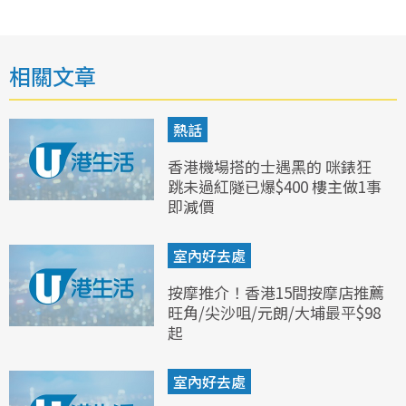
相關文章
熱話
香港機場搭的士遇黑的 咪錶狂
跳未過紅隧已爆$400 樓主做1事
即減價
室內好去處
按摩推介！香港15間按摩店推薦
旺角/尖沙咀/元朗/大埔最平$98
起
室內好去處