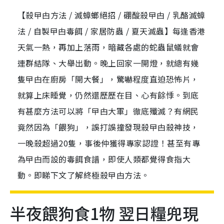
【殺曱甴方法 / 滅蟑螂絕招 / 硼酸殺曱甴 / 乳酪滅蟑
法 / 自製曱甴毒餌 / 家居防蟲 / 夏天滅蟲】每逢香港
天氣一熱，再加上落雨，暗藏各處的蛇蟲鼠蟻就會
連群結隊、大舉出動。晚上回家一開燈，就總有幾
隻曱甴在廚房「開大餐」，驚嚇程度直迫恐怖片，
就算上床睡覺，仍然還歷歷在目、心有餘悸。到底
有甚麼方法可以將「曱甴大軍」徹底殲滅？有網民
竟然因為「餵狗」，誤打誤撞發現殺曱甴殺神技，
一晚殺超過20隻，事後仲獲得專家認證！甚至有專
為曱甴而設的毒餌食譜，即使人類都覺得食指大
動。即睇下文了解終極殺曱甴方法。
半夜餵狗食1物 翌日糧兜現