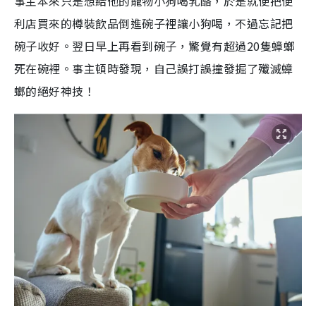
事主本來只是想給他的寵物小狗喝乳酪，於是就便把便
利店買來的樽裝飲品倒進碗子裡讓小狗喝，不過忘記把
碗子收好。翌日早上再看到碗子，驚覺有超過20隻蟑螂
死在碗裡。事主頓時發現，自己誤打誤撞發掘了殲滅蟑
螂的絕好神技！