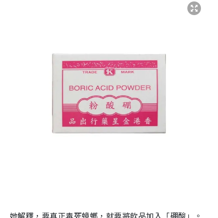
她解釋，要真正毒死蟑螂，就要將飲品加入「硼酸」。