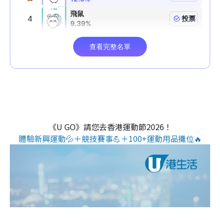
《U GO》請您去香港運動節2026！
體驗新興運動💦＋競技賽事💪＋100+運動用品攤位🔥