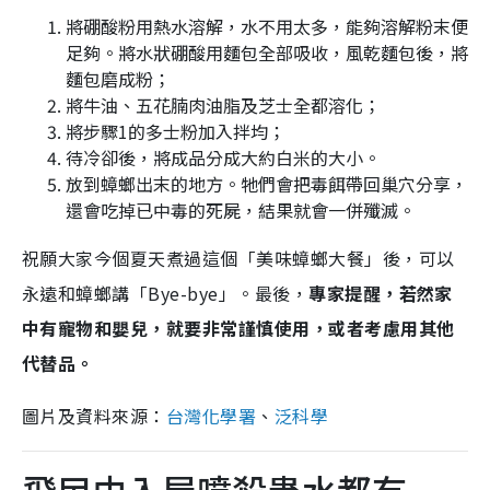
將硼酸粉用熱水溶解，水不用太多，能夠溶解粉末便
足夠。將水狀硼酸用麵包全部吸收，風乾麵包後，將
麵包磨成粉；
將牛油、五花腩肉油脂及芝士全都溶化；
將步驟1的多士粉加入拌均；
待冷卻後，將成品分成大約白米的大小。
放到蟑螂出末的地方。牠們會把毒餌帶回巢穴分享，
還會吃掉已中毒的死屍，結果就會一併殲滅。
祝願大家今個夏天煮過這個「美味蟑螂大餐」後，可以
永遠和蟑螂講「Bye-bye」。最後，
專家提醒，若然家
中有寵物和嬰兒，就要非常謹慎使用，或者考慮用其他
代替品。
圖片及資料來源：
台灣化學署
、
泛科學