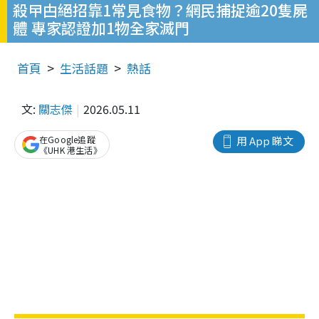
殺曱甴絕招靠1常見食物？網民捕捉逾20隻屍
體 專家認證加1物全家滅門
首頁
生活話題
熱話
文:
關志傑
2026.05.11
在Google追蹤
用 App 睇文
《UHK 港生活》