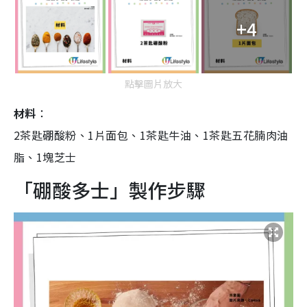
+4
點擊圖片放大
材料
：
2茶匙硼酸粉、1片面包、1茶匙牛油、1茶匙五花腩肉油
脂、1塊芝士
「硼酸多士」製作步驟