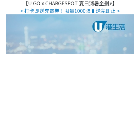
【U GO x CHARGESPOT 夏日消暑企劃⚡】
> 打卡即送充電券！限量1000張🔋送完即止 <