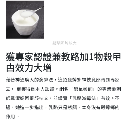
點擊圖片放大
獲專家認證兼教路加1物殺曱
甴效力大增
藉著神通廣大的演算法，這招殺蟑螂神技竟然傳到專家
去， 更獲得她本人認證。網名「袋鼠藥師」的專業藥劑
師戴淑娟回覆該帖文，並證實「乳酪滅蟑法」有效。不
過，她進一步指出，乳酪只是誘餌，本身沒有殺蟑螂的
作用。