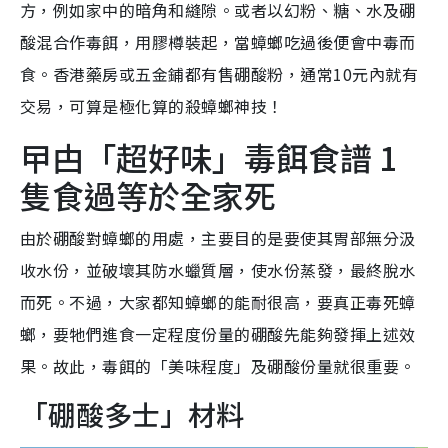
方，例如家中的暗角和縫隙。或者以幻粉、糖、水及硼
酸混合作毒餌，用膠樽裝起，當蟑螂吃過後便會中毒而
食。香港藥房或五金鋪都有售硼酸粉，通常10元內就有
交易，可算是極化算的殺蟑螂神技！
曱甴「超好味」毒餌食譜 1
隻食過等於全家死
由於硼酸對蟑螂的用處，主要目的是要使其胃部無分汲
收水份，並破壞其防水蠟質層，使水份蒸發，最終脫水
而死。不過，大家都知蟑螂的能耐很高，要真正毒死蟑
螂，要牠們進食一定程度份量的硼酸先能夠發揮上述效
果。故此，毒餌的「美味程度」及硼酸份量就很重要。
「硼酸多士」材料