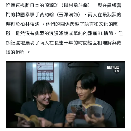
陷愧疚逃離日本的鳴瀧琉（磯村勇斗飾），與在異鄉奮
鬥的韓國拳擊手黃約翰（玉澤演飾），兩人在最狼狽的
時刻於柏林相遇 。他們的關係跨越了語言和文化的障
礙，雖然沒有典型的浪漫濾鏡或單純的甜寵BL情節，但
卻細膩地展現了兩人在長達十年的時間裡互相理解與救
贖的過程 。