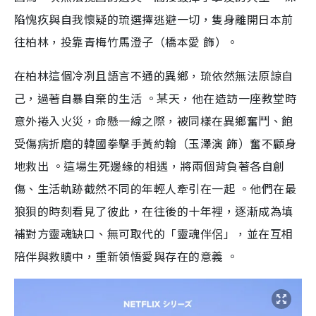
陷愧疚與自我懷疑的琉選擇逃避一切，隻身離開日本前
往柏林，投靠青梅竹馬澄子（橋本愛 飾）。
在柏林這個冷冽且語言不通的異鄉，琉依然無法原諒自
己，過著自暴自棄的生活 。某天，他在造訪一座教堂時
意外捲入火災，命懸一線之際，被同樣在異鄉奮鬥、飽
受傷病折磨的韓國拳擊手黃約翰（玉澤演 飾）奮不顧身
地救出 。這場生死邊緣的相遇，將兩個背負著各自創
傷、生活軌跡截然不同的年輕人牽引在一起 。他們在最
狼狽的時刻看見了彼此，在往後的十年裡，逐漸成為填
補對方靈魂缺口、無可取代的「靈魂伴侶」，並在互相
陪伴與救贖中，重新領悟愛與存在的意義 。