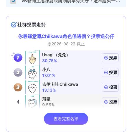
TVB新聞主播陳嘉欣鏡頭前罕有失守！遭林超英一句說話突襲嚇親當場大笑