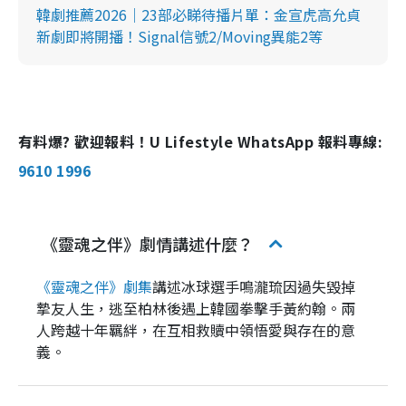
韓劇推薦2026｜23部必睇待播片單：金宣虎高允貞
新劇即將開播！Signal信號2/Moving異能2等
有料爆? 歡迎報料！U Lifestyle WhatsApp 報料專線:
9610 1996
《靈魂之伴》劇情講述什麼？
《靈魂之伴》劇集
講述冰球選手鳴瀧琉因過失毀掉
摯友人生，逃至柏林後遇上韓國拳擊手黃約翰。兩
人跨越十年羈絆，在互相救贖中領悟愛與存在的意
義。