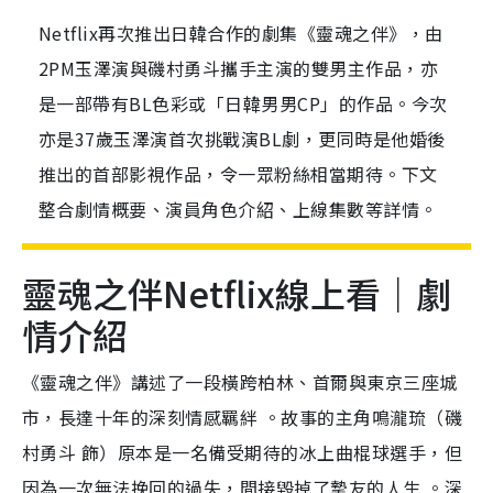
Netflix再次推出日韓合作的劇集《靈魂之伴》，由
2PM玉澤演與磯村勇斗攜手主演的雙男主作品，亦
是一部帶有BL色彩或「日韓男男CP」的作品。今次
亦是37歲玉澤演首次挑戰演BL劇，更同時是他婚後
推出的首部影視作品，令一眾粉絲相當期待。下文
整合劇情概要、演員角色介紹、上線集數等詳情。
靈魂之伴Netflix線上看｜劇
情介紹
《靈魂之伴》講述了一段橫跨柏林、首爾與東京三座城
市，長達十年的深刻情感羈絆 。故事的主角鳴瀧琉（磯
村勇斗 飾）原本是一名備受期待的冰上曲棍球選手，但
因為一次無法挽回的過失，間接毀掉了摯友的人生 。深