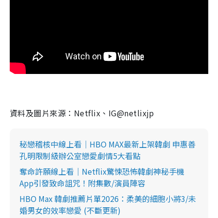
資料及圖片來源：Netflix、IG@netlixjp
秘戀稽核中線上看｜HBO MAX最新上架韓劇 申惠善
孔明限制級辦公室戀愛劇情5大看點
奪命許願線上看｜Netflix驚悚恐怖韓劇神秘手機
App引發致命詛咒！附集數/演員陣容
HBO Max 韓劇推薦片單2026：柔美的細胞小將3/未
婚男女的效率戀愛 (不斷更新)