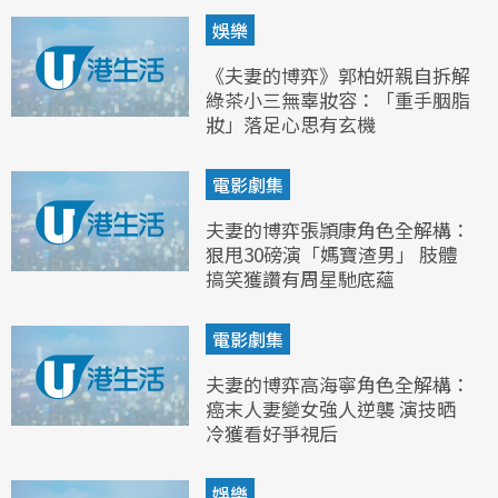
娛樂
《夫妻的博弈》郭柏妍親自拆解
綠茶小三無辜妝容：「重手胭脂
妝」落足心思有玄機
電影劇集
夫妻的博弈張頴康角色全解構：
狠甩30磅演「媽寶渣男」 肢體
搞笑獲讚有周星馳底蘊
電影劇集
夫妻的博弈高海寧角色全解構：
癌末人妻變女強人逆襲 演技晒
冷獲看好爭視后
娛樂