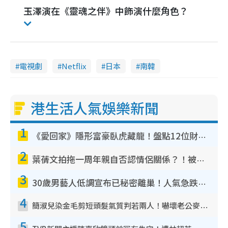
玉澤演在《靈魂之伴》中飾演什麼角色？
電視劇
Netflix
日本
南韓
港生活人氣娛樂新聞
1
《愛回家》隱形富豪臥虎藏龍！盤點12位財氣逼人的有錢藝人：呢位靚女3億身家唔憂做
2
葉蒨文拍拖一周年親自否認情侶關係？！被質疑感情造假竟稱GM「普通同事」
3
30歲男藝人低調宣布已秘密離巢！人氣急跌變失蹤人口︰「這幾年過得並不容易」
4
簡淑兒染金毛剪短頭髮氣質判若兩人！嚇壞老公麥大力都認唔出：「你做咩事？」
5