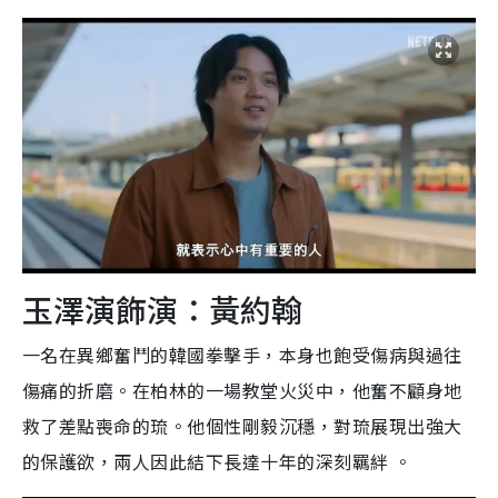
玉澤演飾演：黃約翰
一名在異鄉奮鬥的韓國拳擊手，本身也飽受傷病與過往
傷痛的折磨。在柏林的一場教堂火災中，他奮不顧身地
救了差點喪命的琉。他個性剛毅沉穩，對琉展現出強大
的保護欲，兩人因此結下長達十年的深刻羈絆 。