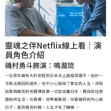
靈魂之伴Netflix線上看｜演
員角色介紹
磯村勇斗飾演：鳴瀧琉
一位原本擁有大好前程的日本冰上曲棍球選手。由於一
次無法挽回的過失，他不小心毀掉了摯友的人生。深陷
自責與痛苦的他選擇放棄一切並逃離日本，獨自前往德
國柏林生活。在異鄉，他帶著脆弱、快要破碎的內心過
日子，直到遇見約翰，人生才有了轉機 。