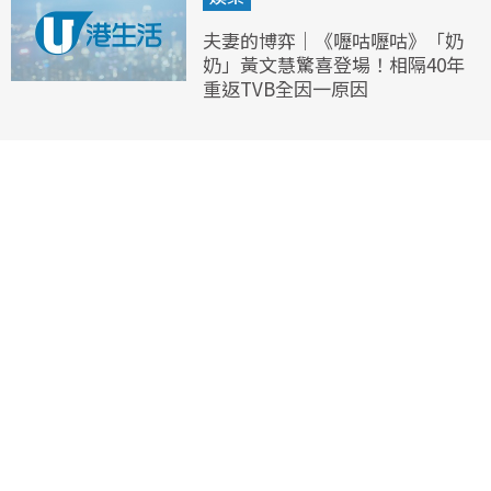
夫妻的博弈｜《嚦咕嚦咕》「奶
奶」黃文慧驚喜登場！相隔40年
重返TVB全因一原因