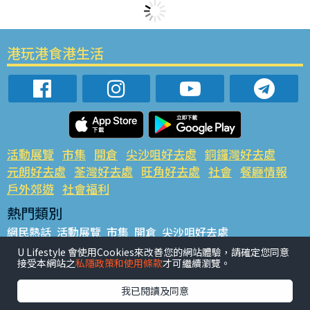
港玩港食港生活
活動展覽
市集
開倉
尖沙咀好去處
銅鑼灣好去處
元朗好去處
荃灣好去處
旺角好去處
社會
餐廳情報
戶外郊遊
社會福利
熱門類別
網民熱話
活動展覽
市集
開倉
尖沙咀好去處
銅鑼灣好去處
元朗好去處
荃灣好去處
旺角好去處
社會
U Lifestyle 會使用Cookies來改善您的網站體驗，請確定您同意
接受本網站之
私隱政策和使用條款
才可繼續瀏覽。
餐廳情報
戶外郊遊
熱門標籤
我已閱讀及同意
#UGO搵好去處
#人氣活動推介
#美食社群熱話