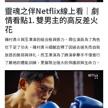
靈魂之伴Netflix線上看｜劇
情看點1. 雙男主的高反差火
花
磯村勇斗與玉澤演的組合極具張力，兩位演員為了角色
也下足了功夫。磯村勇斗細膩詮釋了因過去過失而自我
放逐的脆弱與掙扎，而玉澤演為了飾演拳擊手不僅進行
了嚴格的體能訓練，更展現出強大的保護欲與生命力。