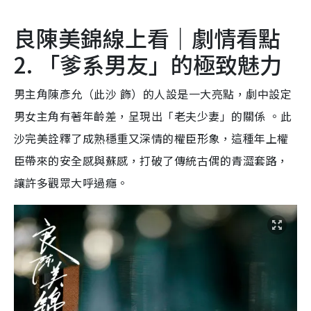
良陳美錦線上看｜劇情看點
2. 「爹系男友」的極致魅力
男主角陳彥允（此沙 飾）的人設是一大亮點，劇中設定
男女主角有著年齡差，呈現出「老夫少妻」的關係 。此
沙完美詮釋了成熟穩重又深情的權臣形象，這種年上權
臣帶來的安全感與蘇感，打破了傳統古偶的青澀套路，
讓許多觀眾大呼過癮。