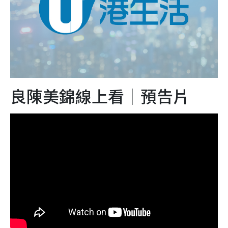
良陳美錦線上看｜預告片