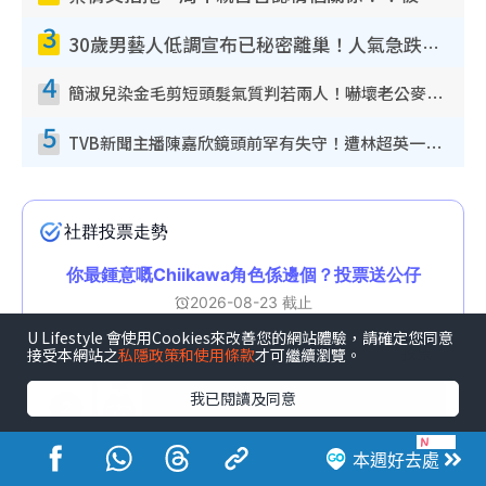
3
30歲男藝人低調宣布已秘密離巢！人氣急跌變失蹤人口︰「這幾年過得並不容易」
4
簡淑兒染金毛剪短頭髮氣質判若兩人！嚇壞老公麥大力都認唔出：「你做咩事？」
5
TVB新聞主播陳嘉欣鏡頭前罕有失守！遭林超英一句說話突襲嚇親當場大笑
U Lifestyle 會使用Cookies來改善您的網站體驗，請確定您同意
接受本網站之
私隱政策和使用條款
才可繼續瀏覽。
我已閱讀及同意
本週好去處