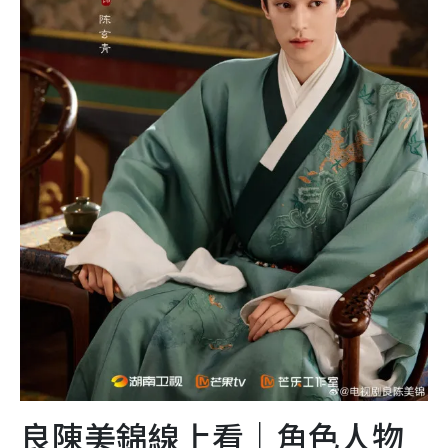
良陳美錦線上看｜角色人物