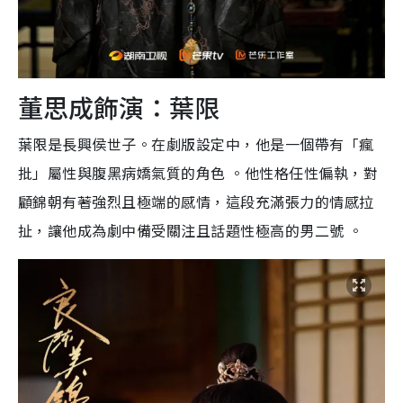
董思成飾演：葉限
葉限是長興侯世子。在劇版設定中，他是一個帶有「瘋
批」屬性與腹黑病嬌氣質的角色 。他性格任性偏執，對
顧錦朝有著強烈且極端的感情，這段充滿張力的情感拉
扯，讓他成為劇中備受關注且話題性極高的男二號 。