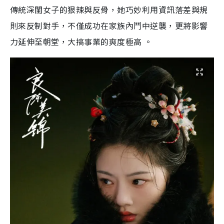
傳統深閨女子的狠辣與反骨，她巧妙利用資訊落差與規
則來反制對手，不僅成功在家族內鬥中逆襲，更將影響
力延伸至朝堂，大搞事業的爽度極高 。