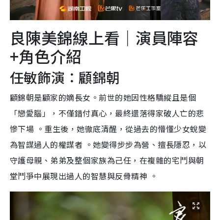
良陳美錦線上看｜演員陣容
+角色介紹
任敏飾演：顧錦朝
顧錦朝是顧家的嫡長女。前世的她因性格驕縱且是個
「戀愛腦」，不僅錯付真心，最終還落得家破人亡的悲
慘下場 。重生後，她徹底清醒，從過去的懵懂少女蛻變
為智謀過人的權謀者 。她變得步步為營、擅長隱忍，以
守護母親、弟弟及整個家族為己任，在複雜的宅鬥與朝
堂鬥爭中展現出過人的智慧與反骨精神 。