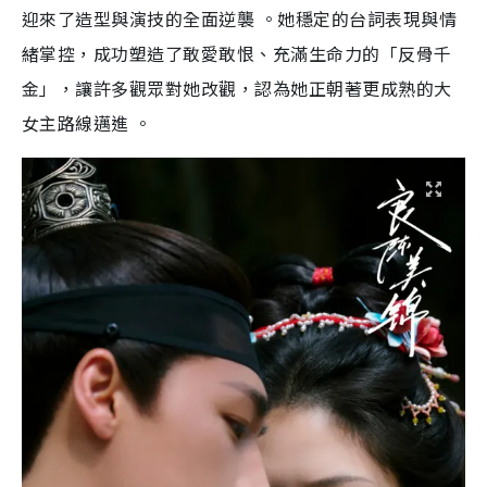
迎來了造型與演技的全面逆襲 。她穩定的台詞表現與情
緒掌控，成功塑造了敢愛敢恨、充滿生命力的「反骨千
金」，讓許多觀眾對她改觀，認為她正朝著更成熟的大
女主路線邁進 。