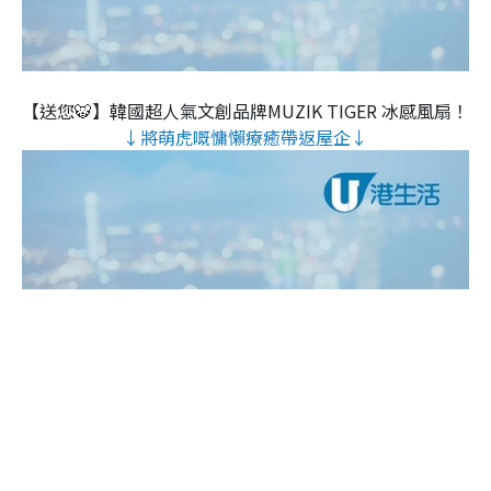
【送您🐯】韓國超人氣文創品牌MUZIK TIGER 冰感風扇！
↓將萌虎嘅慵懶療癒帶返屋企↓