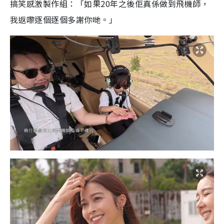
搞笑感激製作組：「如果20年之後佢真係做到飛機師，
我返嚟逐個逐個多謝你哋。」