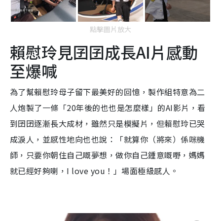
點擊圖片放大
賴慰玲見囝囝成長AI片感動
至爆喊
為了幫賴慰玲母子留下最美好的回憶，製作組特意為二
人炮製了一條「20年後的也也是怎麼樣」的AI影片，看
到囝囝逐漸長大成材，雖然只是模擬片，但賴慰玲已哭
成淚人，並感性地向也也說：「就算你（將來）係咪機
師，只要你朝住自己嘅夢想，做你自己鍾意嘅嘢，媽媽
就已經好夠喇，I love you！」場面極級感人。