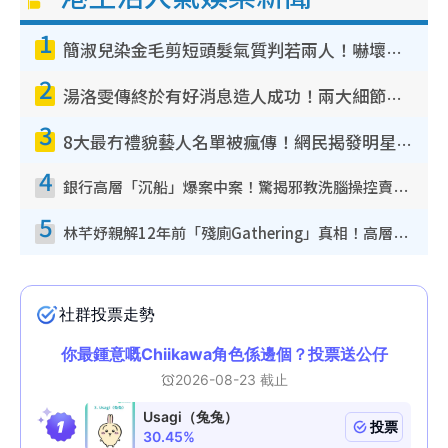
1
簡淑兒染金毛剪短頭髮氣質判若兩人！嚇壞老公麥大力都認唔出：「你做咩事？」
2
湯洛雯傳終於有好消息造人成功！兩大細節曝孕味極濃惹猜測：大肚婆先會咁！
3
8大最冇禮貌藝人名單被瘋傳！網民揭發明星真面目 一致數臭呢位係無品天花板？
4
銀行高層「沉船」爆案中案！驚揭邪教洗腦操控賣淫被吞600萬 幕後黑手講多錯多
5
林芊妤親解12年前「殘廁Gathering」真相！高層解約一句話重創尊嚴至今拒返TVB