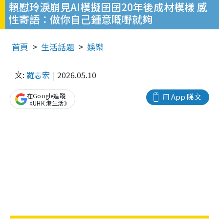
賴慰玲淚崩見AI模擬囝囝20年後成材模樣 感
性寄語：做你自己鍾意嘅嘢就夠
首頁
生活話題
娛樂
文:
羅志宏
2026.05.10
在Google追蹤
用 App 睇文
《UHK 港生活》