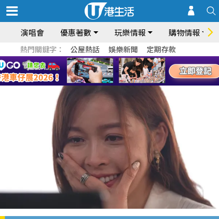
演唱會
優惠著數
玩樂情報
購物情報
熱門關鍵字：
公屋熱話
娛樂新聞
定期存款