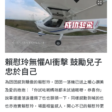
賴慰玲無懼AI衝擊 鼓勵兒子
忠於自己
為囝囝感到驕傲的賴慰玲，囝囝一落機已送上暖心讚美
及愛的抱抱：「你試咗啲媽咪都未試過嘅嘢，恭喜你」
說畢還邊落淚邊錫了也也額頭一下，同樣感動到喊的也
也亦抱實賴慰玲，場面相當感人，開心不已的賴慰玲更