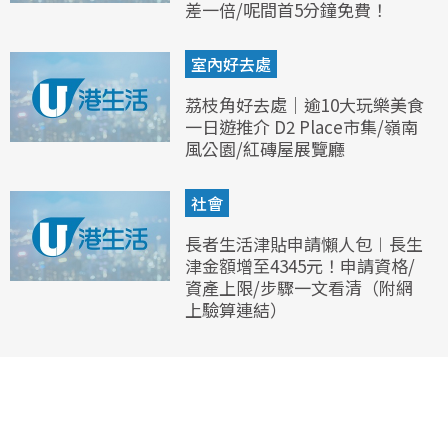
差一倍/呢間首5分鐘免費！
室內好去處
荔枝角好去處｜逾10大玩樂美食
一日遊推介 D2 Place市集/嶺南
風公園/紅磚屋展覽廳
社會
長者生活津貼申請懶人包︱長生
津金額增至4345元！申請資格/
資產上限/步驟一文看清（附網
上驗算連結）