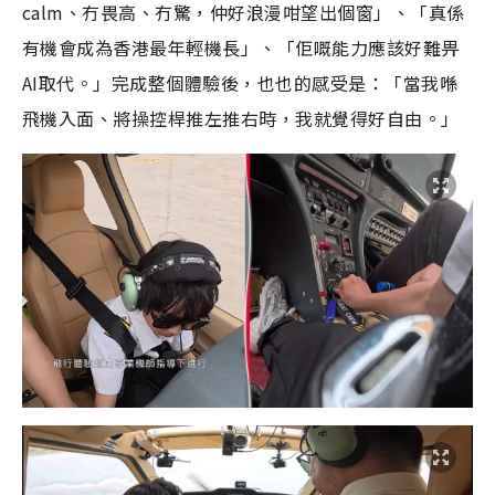
calm、冇畏高、冇驚，仲好浪漫咁望出個窗」、「真係
有機會成為香港最年輕機長」、「佢嘅能力應該好難畀
AI取代。」完成整個體驗後，也也的感受是：「當我喺
飛機入面、將操控桿推左推右時，我就覺得好自由。」