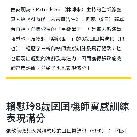
由麥明詩、Patrick Sir（林溥來）主持的全新綜藝
真人騷《AI時代，未來實習生》，昨晚（9日）翡翠
台首播。首集登場的「星級母子」，是實力派演員
賴慰玲、及獲封「樂觀世一」的8歲囝囝梁進也（也
也）。經歷了三輪的機師實感訓練及飛行體驗，也
也展現出超強的冷靜及專注力，因而獲得張敬龍機
師高度評價，並給予也也表現滿分！
賴慰玲8歲囝囝機師實感訓練
表現滿分
張敬龍機師大讚賴慰玲的囝囝梁進也（也也）：「佢好