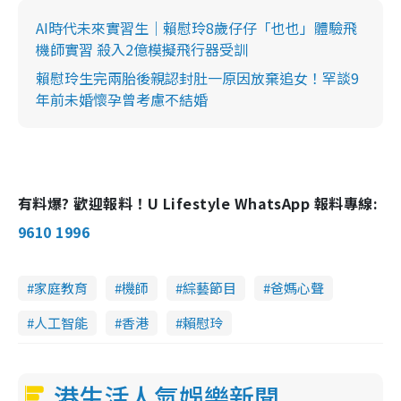
AI時代未來實習生｜賴慰玲8歲仔仔「也也」體驗飛
機師實習 殺入2億模擬飛行器受訓
賴慰玲生完兩胎後親認封肚一原因放棄追女！罕談9
年前未婚懷孕曾考慮不結婚
有料爆? 歡迎報料！U Lifestyle WhatsApp 報料專線:
9610 1996
家庭教育
機師
綜藝節目
爸媽心聲
人工智能
香港
賴慰玲
港生活人氣娛樂新聞