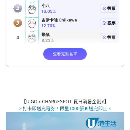
【U GO x CHARGESPOT 夏日消暑企劃⚡】
> 打卡即送充電券！限量1000張🔋送完即止 <