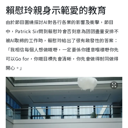
賴慰玲親身示範愛的教育
由於節目圍繞探討AI對各行各業的影響及衝擊，節目
中，Patrick Sir問到賴慰玲會否刻意為囝囝盡量安排不
被AI取締的工作時，賴慰玲給出了很有啟發性的答案：
「我相信每個人想做嘅嘢，一定要係你鍾意嗰樣嘢你先
可以Go for，你嘅目標先會清晰，你先會做得耐同做得
開心。」