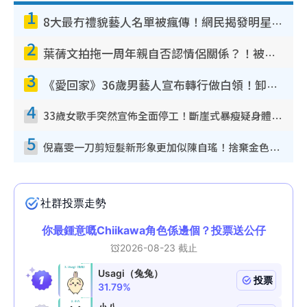
1
8大最冇禮貌藝人名單被瘋傳！網民揭發明星真面目 一致數臭呢位係無品天花板？
2
葉蒨文拍拖一周年親自否認情侶關係？！被質疑感情造假竟稱GM「普通同事」
3
《愛回家》36歲男藝人宣布轉行做白領！卸下藝人身份回歸素人平淡生活
4
33歲女歌手突然宣佈全面停工！斷崖式暴瘦疑身體亮紅燈！聲明曝︰將暫時淡出
5
倪嘉雯一刀剪短髮新形象更加似陳自瑤！捨棄金色長髮造型氣質大變超驚喜