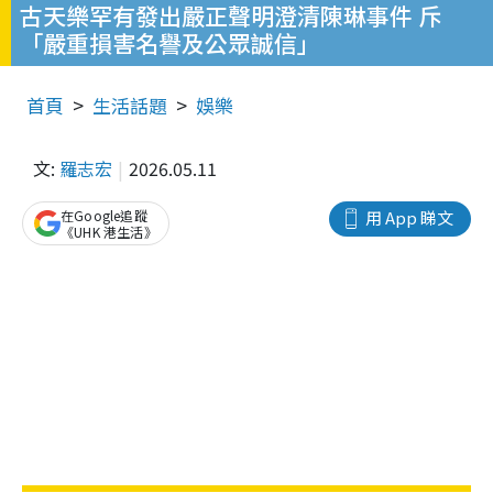
古天樂罕有發出嚴正聲明澄清陳琳事件 斥
「嚴重損害名譽及公眾誠信」
首頁
生活話題
娛樂
文:
羅志宏
2026.05.11
在Google追蹤
用 App 睇文
《UHK 港生活》