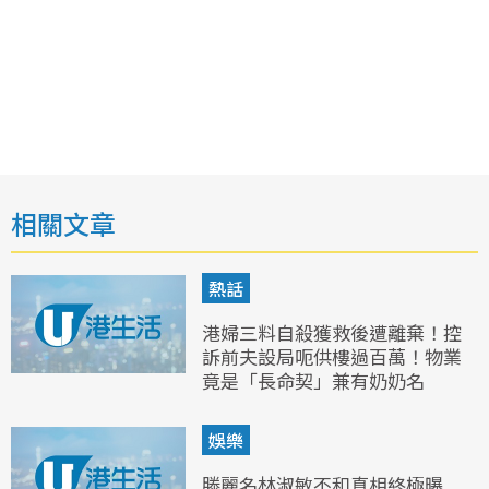
相關文章
熱話
港婦三料自殺獲救後遭離棄！控
訴前夫設局呃供樓過百萬！物業
竟是「長命契」兼有奶奶名
娛樂
滕麗名林淑敏不和真相終極曝