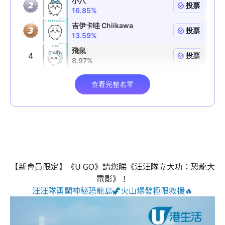
【新會員限定】《U GO》請您睇《汪汪隊立大功：恐龍大
電影》！
汪汪隊勇闖神秘恐龍島🦖火山爆發極限救援🔥