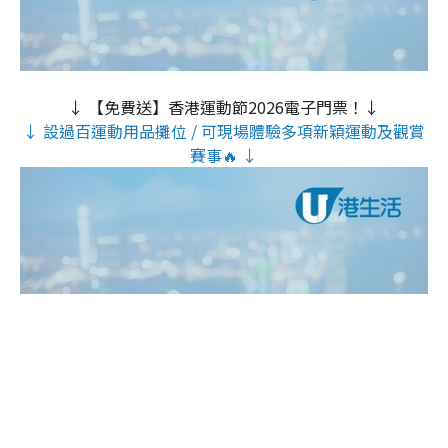
↓ 【免費送】香港運動節2026電子門票！↓
↓ 設過百運動用品攤位 / 可現場體驗多項新穎運動及觀賞
賽事🔥 ↓