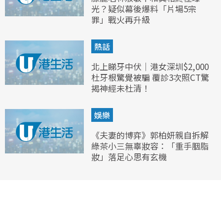
光？疑似幕後爆料「片場5宗
罪」戰火再升級
熱話
北上睇牙中伏｜港女深圳$2,000
杜牙根驚覺被騙 覆診3次照CT驚
揭神經未杜清！
娛樂
《夫妻的博弈》郭柏妍親自拆解
綠茶小三無辜妝容：「重手胭脂
妝」落足心思有玄機