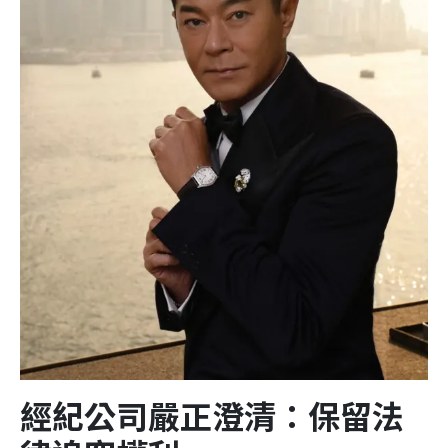
經紀公司嚴正澄清：保留法