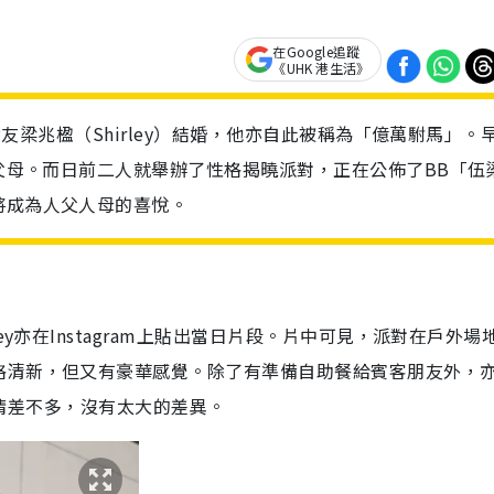
在Google追蹤
《UHK 港生活》
貴女友梁兆楹（Shirley）結婚，他亦自此被稱為「億萬駙馬」。
準父母。而日前二人就舉辦了性格揭曉派對，正在公佈了BB「伍
將成為人父人母的喜悅。
y亦在Instagram上貼出當日片段。片中可見，派對在戶外場
格清新，但又有豪華感覺。除了有準備自助餐給賓客朋友外，
的競猜差不多，沒有太大的差異。