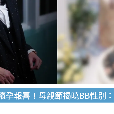
婆懷孕報喜！母親節揭曉BB性別