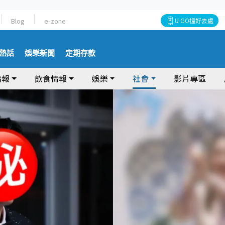
Blog
e-zone
U GO搵好去處
熱話
娛樂新聞
定期存款
情報
飲食情報
娛樂
社會
影片專區