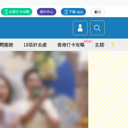
社群打卡攻略
商戶中心
下載 App
繁
简
周圍遊
18區好去處
香港打卡攻略
主題特集