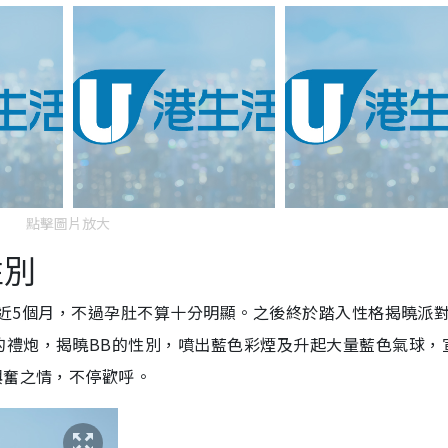
點擊圖片放大
性別
懷孕近5個月，不過孕肚不算十分明顯。之後終於踏入性格揭曉派
的禮炮，揭曉BB的性別，噴出藍色彩煙及升起大量藍色氣球，
興奮之情，不停歡呼。