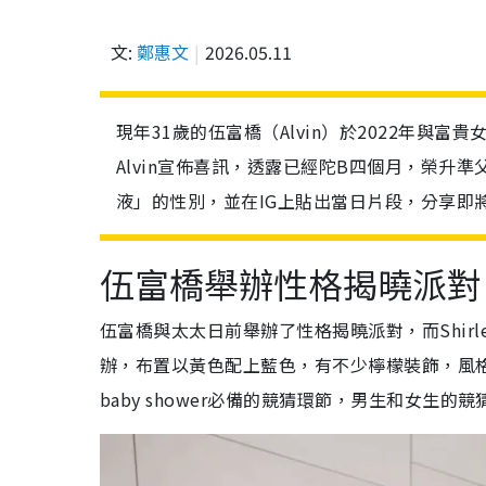
文:
鄭惠文
2026.05.11
現年31歲的伍富橋（Alvin）於2022年與富
Alvin宣佈喜訊，透露已經陀B四個月，榮升
液」的性別，並在IG上貼出當日片段，分享即
伍富橋舉辦性格揭曉派對
伍富橋與太太日前舉辦了性格揭曉派對，而Shirle
辦，布置以黃色配上藍色，有不少檸檬裝飾，風
baby shower必備的競猜環節，男生和女生