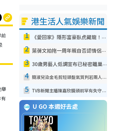
港生活人氣娛樂新聞
1
早前
《愛回家》隱形富豪臥虎藏龍！盤點12位財氣逼人的有錢藝人：呢位靚女3億身家唔憂做
梁
2
葉蒨文拍拖一周年親自否認情侶關係？！被質疑感情造假竟稱GM「普通同事」
3
30歲男藝人低調宣布已秘密離巢！人氣急跌變失蹤人口︰「這幾年過得並不容易」
4
簡淑兒染金毛剪短頭髮氣質判若兩人！嚇壞老公麥大力都認唔出：「你做咩事？」
5
地舉
TVB新聞主播陳嘉欣鏡頭前罕有失守！遭林超英一句說話突襲嚇親當場大笑
亦有
U GO 本週好去處