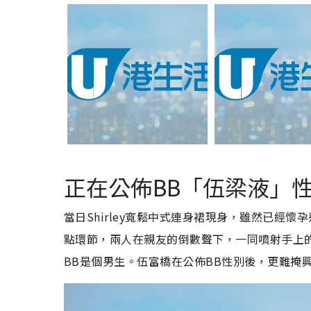
正在公佈BB「伍梁液」
當日Shirley寬鬆中式連身裙現身，雖然已經
點環節，兩人在親友的倒數聲下，一同噴射手上
BB是個男生。伍富橋在公佈BB性別後，更難掩