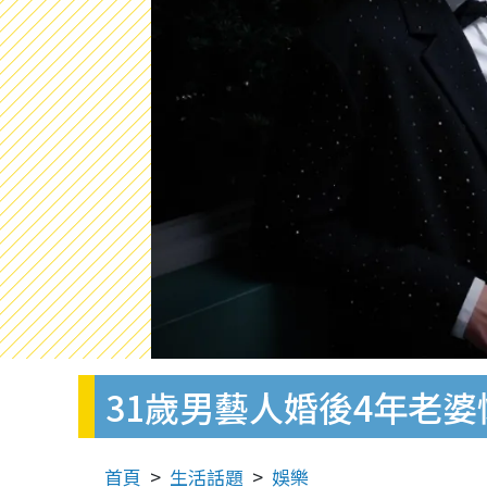
31歲男藝人婚後4年老
首頁
生活話題
娛樂