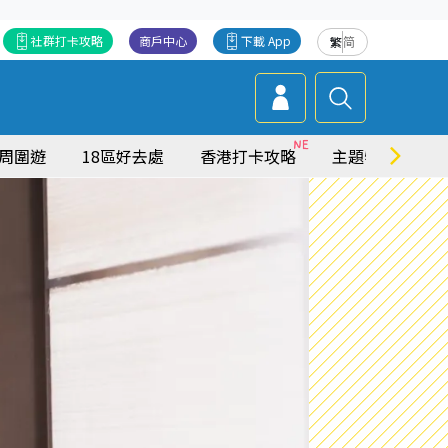
社群打卡攻略
商戶中心
下載 App
繁
简
周圍遊
18區好去處
香港打卡攻略
主題特集