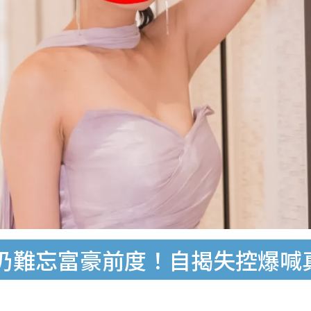
仍難忘富豪前度！自揭失控爆喊真