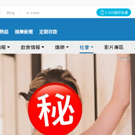
Blog
e-zone
U GO搵好去處
熱話
娛樂新聞
定期存款
情報
飲食情報
娛樂
社會
影片專區