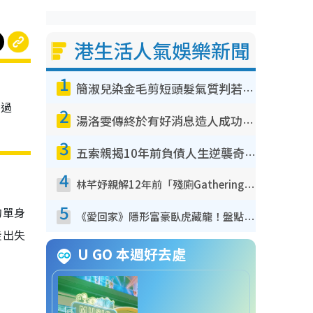
港生活人氣娛樂新聞
1
簡淑兒染金毛剪短頭髮氣質判若兩人！嚇壞老公麥大力都認唔出：「你做咩事？」
不過
2
湯洛雯傳終於有好消息造人成功！兩大細節曝孕味極濃惹猜測：大肚婆先會咁！
3
五索親揭10年前負債人生逆襲奇蹟！全靠去一地方轉運後即遇上馬先生
4
林芊妤親解12年前「殘廁Gathering」真相！高層解約一句話重創尊嚴至今拒返TVB
5
的單身
《愛回家》隱形富豪臥虎藏龍！盤點12位財氣逼人的有錢藝人：呢位靚女3億身家唔憂做
走出失
U GO 本週好去處