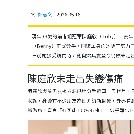
文:
鄭惠文
2026.05.16
現年38歲的前港姐冠軍陳庭欣（Toby），去
（Benny）正式分手，回復單身的她除了努
日前她接受訪問時，竟自爆其實至今仍然未走
陳庭欣未走出失戀傷痛
陳庭欣與前男友楊振源已經分手近四、五個月，
狀態，身邊有不少朋友為她介紹新對象，外界看
戀傷痛，直言「冇可能100%冇事」，似乎難忘1