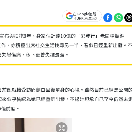
在Google追蹤
《UHK 港生活》
年宣布與拍拖8年、身家估計達10億的「彩豐行」老闆楊振源
力工作，亦積極出席社交生活找尋另一半，看似已經重新出發。
出失戀傷痛，私下更曾失控流淚。
日前她就接受訪問剖白回復單身的心境。雖然目前已經是公開
起來似乎皆認為她已經重新出發。不過她坦承自己至今仍然未
0億前度。