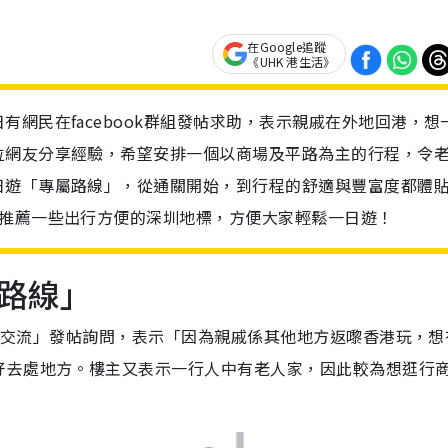
在Google追蹤
《UHK 港生活》
網民在facebook群組發帖求助，表示親戚在外地回港，想
位網友分享經驗，希望安排一個以商場及平路為主的行程，令
日遊「專屬路線」，從通關開始，到行程的舒適與豐富度都體
及推薦一些出行方便的深圳地標，方便大家輕鬆一日遊！
路線」
玩樂交流」發帖詢問，表示「因為親戚係其他地方返嚟香港玩，想
好去處地方。樓主又表示一行人中有老人家，因此較為想逛行