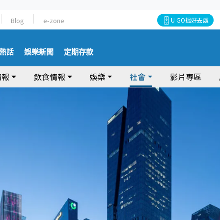
Blog
e-zone
U GO搵好去處
熱話
娛樂新聞
定期存款
情報
飲食情報
娛樂
社會
影片專區