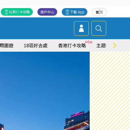
社群打卡攻略
商戶中心
下載 App
繁
简
周圍遊
18區好去處
香港打卡攻略
主題特集