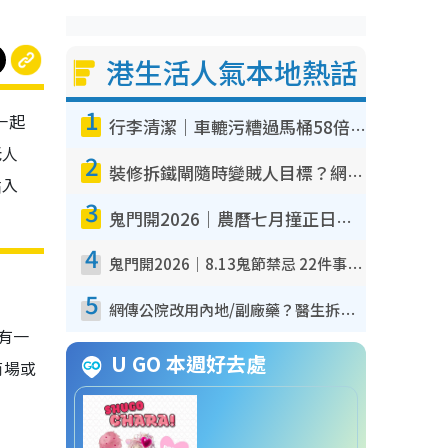
港生活人氣本地熱話
1
一起
行李清潔｜車轆污糟過馬桶58倍！專家警告忌用酒精抹 教1招免污手除菌
老人
2
裝修拆鐵閘隨時變賊人目標？網民揭2大關鍵用途：裝新式等於白裝？附新舊鐵閘分別
貼入
3
鬼門開2026｜農曆七月撞正日全食特別邪？專家警告切忌做一事！揭4大禁忌+2招保平安
4
鬼門開2026｜8.13鬼節禁忌 22件事唔做得！燒肉、刺身要少食？半夜勿吹口哨/打呢個電話
5
網傳公院改用內地/副廠藥？醫生拆解正副廠分別 揭4類人換藥隨時出事
有一
U GO 本週好去處
商場或