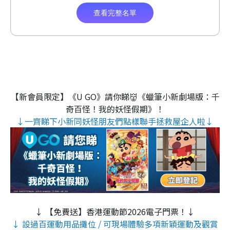
【新會員限定】《U GO》請你睇👹《蠟筆小新劇場版：千
奇百怪！我的妖怪假期》！
↓一齊睇下小新同妖怪朋友們點樣聯手拯救屋企人啦↓
↓ 【免費送】香港運動節2026電子門票！↓
↓ 設過百運動用品攤位 / 可現場體驗多項新穎運動及觀賞