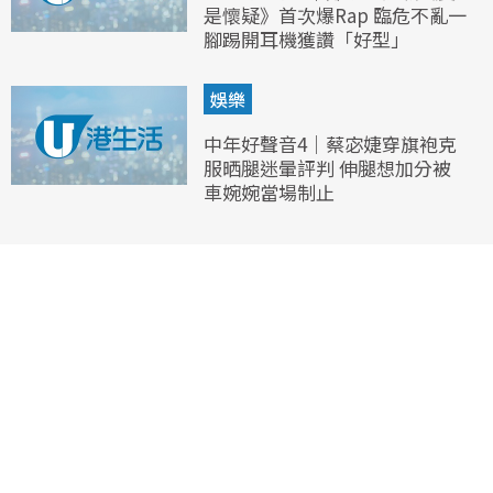
是懷疑》首次爆Rap 臨危不亂一
腳踢開耳機獲讚「好型」
娛樂
中年好聲音4｜蔡宓婕穿旗袍克
服晒腿迷暈評判 伸腿想加分被
車婉婉當場制止