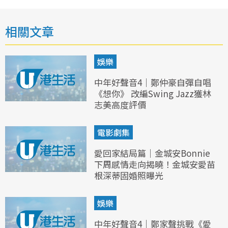
相關文章
娛樂
中年好聲音4｜鄭仲豪自彈自唱
《想你》 改編Swing Jazz獲林
志美高度評價
電影劇集
愛回家結局篇｜金城安Bonnie
下周感情走向揭曉！金城安愛苗
根深蒂固婚照曝光
娛樂
中年好聲音4｜鄭家聲挑戰《愛