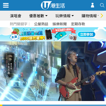
演唱會
優惠著數
玩樂情報
購物情報
熱門關鍵字：
公屋熱話
娛樂新聞
定期存款