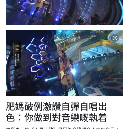
肥媽破例激讚自彈自唱出
色：你做到對音樂嘅執着