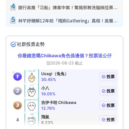
4
銀行高層「沉船」爆案中案！驚揭邪教洗腦操控賣淫被吞600萬 幕後黑手講多錯多
5
林芊妤親解12年前「殘廁Gathering」真相！高層解約一句話重創尊嚴至今拒返TVB