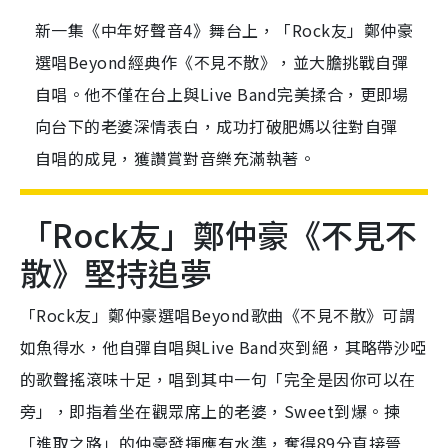
新一集《中年好聲音4》舞台上，「Rock友」鄭仲豪
選唱Beyond經典作《不見不散》，並大膽挑戰自彈
自唱。他不僅在台上與Live Band完美揉合，更即場
向台下的老婆深情表白，成功打破肥媽以往對自彈
自唱的成見，獲讚賞對音樂充滿執著。
「Rock友」鄭仲豪《不見不
散》堅持追夢
「Rock友」鄭仲豪選唱Beyond歌曲《不見不散》可謂
如魚得水，他自彈自唱與Live Band夾到絕，其略帶沙啞
的歌聲搖滾味十足，唱到其中一句「完全是因你可以在
旁」，即指着坐在觀眾席上的老婆，Sweet到爆。揀
「進取之路」的仲豪發揮應有水準，奪得89分直接晉