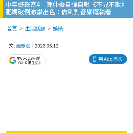
中年好聲音4｜鄭仲豪自彈自唱《不見不散》
肥媽破例激讚出色：做到對音樂嘅執着
首頁
生活話題
娛樂
文:
羅志宏
2026.05.12
在Google追蹤
用 App 睇文
《UHK 港生活》