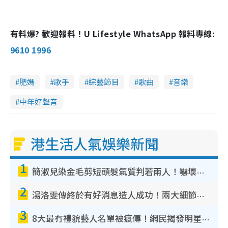
有料爆? 歡迎報料！U Lifestyle WhatsApp 報料專線:
9610 1996
肥媽
歌手
綜藝節目
歌曲
音樂
中年好聲音
港生活人氣娛樂新聞
1
簡淑兒染金毛剪短頭髮氣質判若兩人！嚇壞老公麥大力都認唔出：「你做咩事？」
2
湯洛雯傳終於有好消息造人成功！兩大細節曝孕味極濃惹猜測：大肚婆先會咁！
3
8大最冇禮貌藝人名單被瘋傳！網民揭發明星真面目 一致數臭呢位係無品天花板？