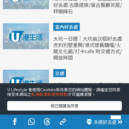
好去處 古蹟建築/復古餐廳茶居/
拜姻緣石
室內好去處
大坑一日遊｜大坑逾20個好去處
虎豹別墅重開/港式懷舊麵檔/火
龍文化館/打卡cafe 附交通方式/
開放時間
交通
梅窩船期表2026｜中環來往梅窩
U Lifestyle 會使用Cookies來改善您的網站體驗，請確定您同意
快船、慢船時間+票價
接受本網站之
私隱政策和使用條款
才可繼續瀏覽。
我已閱讀及同意
本週好去處