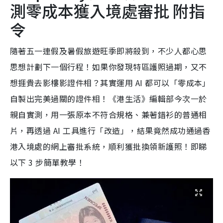
測零成本獲入境處審批 附指
令
隨著五一連假及暑假旅遊旺季即將殺到，不少人都心思
思想計劃下一個行程！如果你發現特區護照過期，又不
想捱貴去影樓影證件相？其實運用 AI 都可以「零成本」
自製出完美過關的證件相！《港生活》編輯部今次一於
親自實測，用一張原本不符合規格、兼著錯衫的普通相
片，再透過 AI 工具進行「改造」，結果竟然成功通過香
港入境處的網上審批系統，順利獲批換領新護照！即睇
以下 3 步簡單教學！