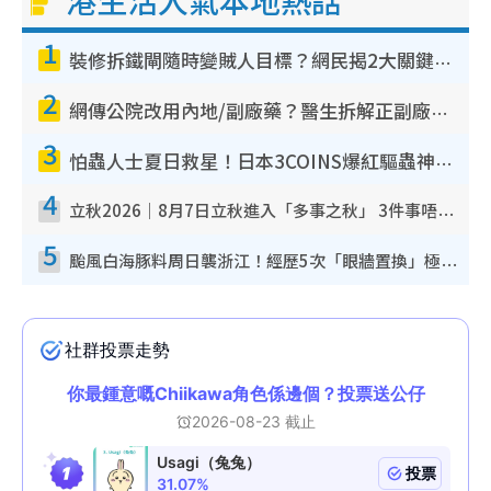
港生活人氣本地熱話
1
裝修拆鐵閘隨時變賊人目標？網民揭2大關鍵用途：裝新式等於白裝？附新舊鐵閘分別
2
網傳公院改用內地/副廠藥？醫生拆解正副廠分別 揭4類人換藥隨時出事
3
怕蟲人士夏日救星！日本3COINS爆紅驅蟲神器$45起 1招「全程免觸碰」輕鬆搞定小強
4
立秋2026｜8月7日立秋進入「多事之秋」 3件事唔做得！專家教6招開運 清枱頭／銀包納氣接好運
5
颱風白海豚料周日襲浙江！經歷5次「眼牆置換」極罕見 成登陸內地最長途颱風