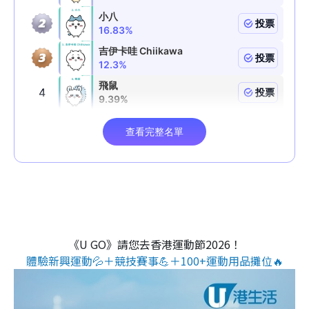
《U GO》請您去香港運動節2026！
體驗新興運動💦＋競技賽事💪＋100+運動用品攤位🔥