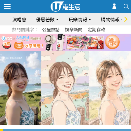
演唱會
優惠著數
玩樂情報
購物情報
熱門關鍵字：
公屋熱話
娛樂新聞
定期存款