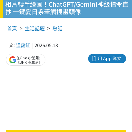
相片轉手繪圖！ChatGPT/Gemini神級指令直
抄 一鍵變日系筆觸插畫頭像
首頁
生活話題
熱話
文:
溫藹紅
2026.05.13
在Google追蹤
用 App 睇文
《UHK 港生活》