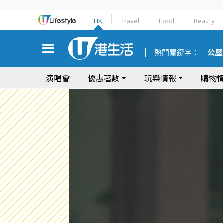
HK
Travel
Food
Beauty
熱門關鍵字：
公屋
演唱會
優惠著數
玩樂情報
購物