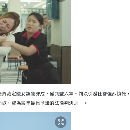
最終裁定錢女誤殺罪成，僅判監六年。判決引發社會強烈憤慨
而返，成為當年最具爭議的法律判決之一。