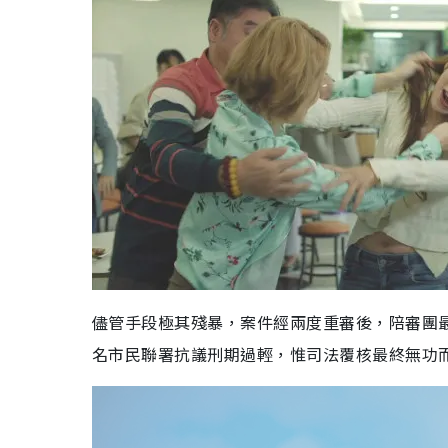
儘管手段極其殘暴，案件經兩度重審後，陪審團
名市民聯署抗議刑期過輕，惟司法覆核最終無功