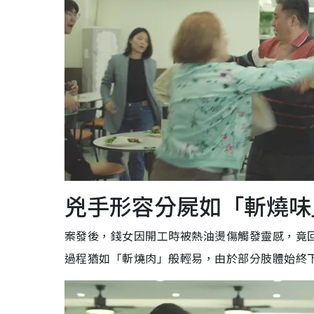
兇手形容分屍如「斬燒味
案發後，錢女因開工時被熱油燙傷觸發靈感，竟
過程猶如「斬燒肉」般輕易，由於部分肢體始終