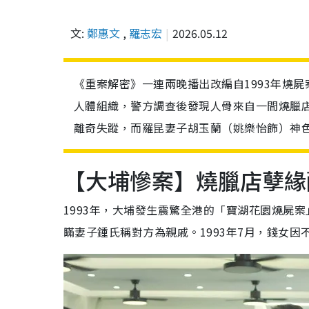
文:
鄭惠文
,
羅志宏
2026.05.12
《重案解密》一連兩晚播出改編自1993年燒
人體組織，警方調查後發現人骨來自一間燒臘
離奇失蹤，而羅昆妻子胡玉蘭（姚樂怡飾）神
【大埔
慘
案】燒臘店孽緣
1993年，大埔發生震驚全港的「寶湖花園燒屍
瞞妻子鍾氏稱對方為親戚。1993年7月，錢女