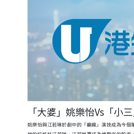
「大婆」姚樂怡Vs「小
姚樂怡與江若琳於劇中的「癲瘋」演技成為今個