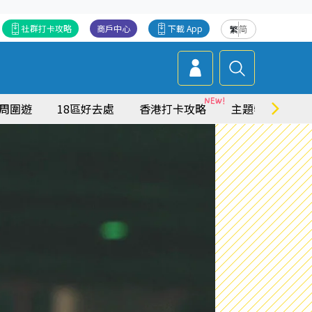
社群打卡攻略
商戶中心
下載 App
繁
简
周圍遊
18區好去處
香港打卡攻略
主題特集