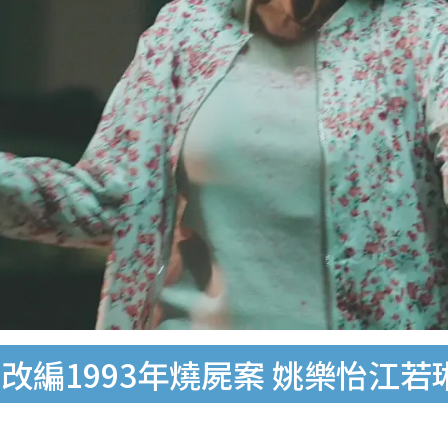
改編1993年燒屍案 姚樂怡江