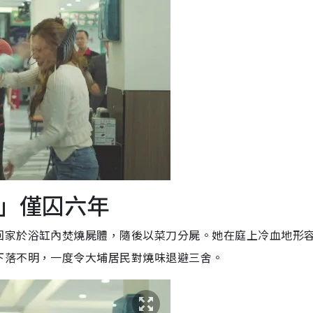
」僅囚六年
回家於浴缸內焚燒屍體，隨後以菜刀分屍。她在庭上冷血地形
下落不明，一度令大埔居民對燒味退避三舍。