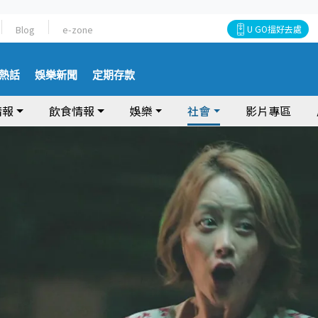
Blog
e-zone
U GO搵好去處
熱話
娛樂新聞
定期存款
情報
飲食情報
娛樂
社會
影片專區