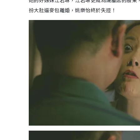
她的好姊妹江若琳，江若琳更成為燒臘店的股東
扮大肚逼麥包離婚，姚樂怡終於失控！