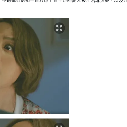
，不過姚樂怡都一直容忍！直至她的愛犬被江若琳烹殺，以及