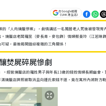
在Google追蹤
《UHK 港生活》
屍案的「人肉燒臘慘案」，劇情講述一名獨居老人死後被發現胃
店。燒臘店老闆羅昆（麥長青，麥包飾）情婦蔡曼玲（江若琳
色可疑，最後揭開錯綜複雜的三角關係！
釀焚屍碎屍慘劇
案」。經營燒臘店的羅姓男子與年長13歲的錢姓情婦長期幽會，
因不滿燒臘店牌照被取消且向鍾氏索錢不遂，竟在寓所內將對方