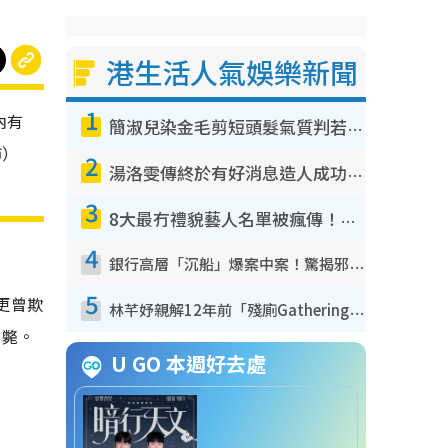
港生活人氣娛樂新聞
1
內有
簡淑兒染金毛剪短頭髮氣質判若兩人！嚇壞老公麥大力都認唔出：「你做咩事？」
飾）
2
湯洛雯傳終於有好消息造人成功！兩大細節曝孕味極濃惹猜測：大肚婆先會咁！
3
8大最冇禮貌藝人名單被瘋傳！網民揭發明星真面目 一致數臭呢位係無品天花板？
4
銀行高層「沉船」爆案中案！驚揭邪教洗腦操控賣淫被吞600萬 幕後黑手講多錯多
5
更曾欺
林芊妤親解12年前「殘廁Gathering」真相！高層解約一句話重創尊嚴至今拒返TVB
勒斃。
U GO 本週好去處