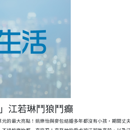
三」江若琳鬥狼鬥癲
單元的最大亮點！姚樂怡與麥包結婚多年都沒有小孩，期間丈