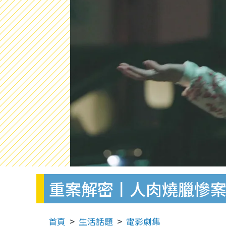
重案解密丨人肉燒臘慘案
首頁
生活話題
電影劇集