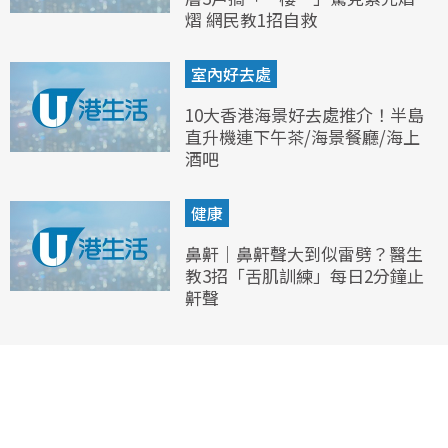
熠 網民教1招自救
室內好去處
10大香港海景好去處推介！半島
直升機連下午茶/海景餐廳/海上
酒吧
健康
鼻鼾｜鼻鼾聲大到似雷劈？醫生
教3招「舌肌訓練」每日2分鐘止
鼾聲