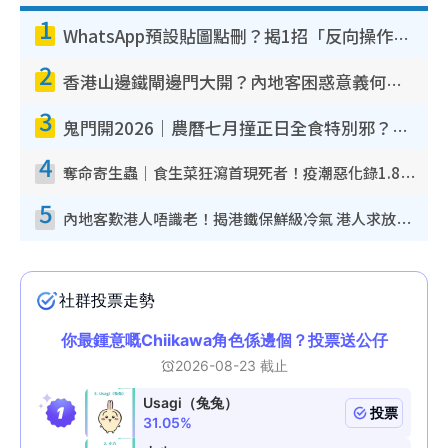
1
WhatsApp預設貼圖點刪？揭1招「反向操作」還原簡潔介面 附3步實測教學
2
香港山邊鐵閘邊門大開？內地客困惑意義何在！網民神回覆：呢種叫法理性防禦
3
鬼門開2026｜農曆七月撞正日全食特別邪？專家警告切忌做一事！揭4大禁忌+2招保平安
4
奪命寄生蟲｜食生菜狂瀉首現死者！疫潮惡化錄1.8萬宗病例 揭洗菜3大謬誤
5
內地客歎港人唔識老！揭港鐵保鮮級冷氣 港人求放過：咪投訴