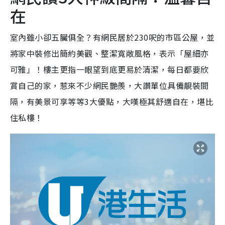
在
室內雖小卻五臟俱全？有網民居於230呎的市區公屋，並
將家中裝修出簡約美觀、整潔寬敞風格，表示「屋細亦
可雅」！樓主更指一眼望到底更易於清潔，每日都要欣
賞自己的家，惹來不少網民艷羨，大讚單位具備靚裝間
隔，有美景可享等等3大優點，大嘆極其舒適自在，堪比
住私樓！