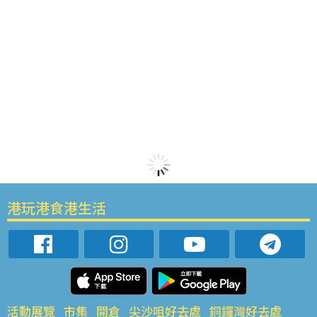
港玩港食港生活
活動展覽
市集
開倉
尖沙咀好去處
銅鑼灣好去處