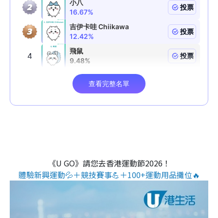
《U GO》請您去香港運動節2026！
體驗新興運動💦＋競技賽事💪＋100+運動用品攤位🔥