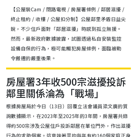
【公屋裝Cam / 閉路電視 / 房屋署條例 / 鄰居滋擾 /
終止租約 / 收樓 / 公屋扣分制】公屋鄰里矛盾日益尖
銳，不少住戶面對「鄰居滋擾」時感到孤立無援。
然而，最新政府數據披露，試圖透過私自安裝監控
設備自保的行為，極可能觸犯房屋條例，面臨被勒
令搬遷的嚴重後果。
房屋署3年收500宗滋擾投訴
鄰里關係淪為「戰場」
根據房屋局於今日（13日）回覆立法會議員梁文廣的質
詢數據顯示，在2023年至2025年的3年間，房屋署共錄
得約500宗涉及公屋住戶投訴鄰居在單位門外，作出滋擾
行為的求助個案。這意味著平均每年有約160個家庭正身