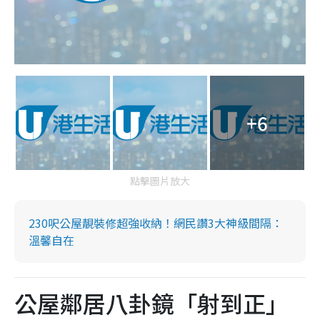
+6
點擊圖片放大
230呎公屋靚裝修超強收納！網民讚3大神級間隔：
溫馨自在
公屋鄰居八卦鏡「射到正」