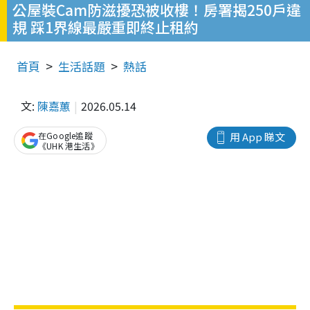
公屋裝Cam防滋擾恐被收樓！房署揭250戶違
規 踩1界線最嚴重即終止租約
首頁
生活話題
熱話
文:
陳嘉蕙
2026.05.14
在Google追蹤
用 App 睇文
《UHK 港生活》