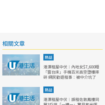
相關文章
熱話
港漂租屋中伏︱內地女$7,600睡
「窗台床」手機百米高空墮樓摔
碎 網民勸退租事︰被中介坑了
熱話
港漂租屋中伏︱誤租佐敦鳳樓同
層3戶搞「一樓一」驚見紫光熠