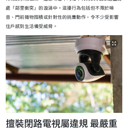
處「鄰里衝突」的漩渦中。滋擾行為包括但不限於噪
音、門前雜物囤積或針對性的挑釁動作，令不少受影響
住戶感到生活備受威脅。
擅裝閉路電視屬違規 最嚴重