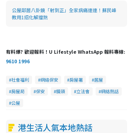
公屋鄰居八卦鏡「射到正」全家病痛連連！蘇民峰
教用1招化解擋煞
有料爆? 歡迎報料！U Lifestyle WhatsApp 報料專線:
9610 1996
社會福利
網絡保安
房屋署
居屋
房屋局
保安
鏡頭
立法會
網絡熱話
公屋
港生活人氣本地熱話