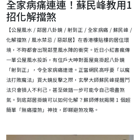
全家病痛連連！蘇民峰教用1
招化解擋煞
【公屋風水 / 鄰居八卦鏡 / 射到正 / 全家病痛 / 蘇民峰 /
化解擋煞 / 風水禁忌 / 惡鄰居】在香港樓貼樓的居住環
境，不時都會出現鄰里風水陣的衝突。近日小紅書瘋傳
一單公屋風水投訴，有住戶大呻對面屋竟掛起八卦鏡
「射到正」，令全家病痛連連。正當網民高呼要「以魔
法打敗魔法」買大鏡反擊之際，玄學大師蘇民峰提醒鬥
法只會損人不利己，甚至做錯一步可能令自己吸盡煞
氣。到底鄰居掛鏡可以如何化解？蘇師傅就揭開 1 個超
簡單「無痛擋煞」神技，即睇避煞攻略。