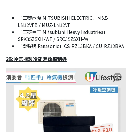
「三菱電機 MITSUBISHI ELECTRIC」MSZ-
LN12VFB / MUZ-LN12VF
「三菱重工 Mitsubishi Heavy Industries」
SRK35ZSXH-WF / SRC35ZSXH-W
「樂聲牌 Panasonic」CS-RZ12BKA / CU-RZ12BKA
3款冷氣機製冷能源效率稍遜