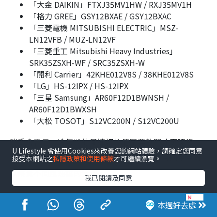
「大金 DAIKIN」FTXJ35MV1HW / RXJ35MV1H
「格力 GREE」GSY12BXAE / GSY12BXAC
「三菱電機 MITSUBISHI ELECTRIC」MSZ-
LN12VFB / MUZ-LN12VF
「三菱重工 Mitsubishi Heavy Industries」
SRK35ZSXH-WF / SRC35ZSXH-W
「開利 Carrier」42KHE012V8S / 38KHE012V8S
「LG」HS-12IPX / HS-12IPX
「三星 Samsung」AR60F12D1BWNSH /
AR60F12D1BWXSH
「大松 TOSOT」S12VC200N / S12VC200U
消委會表示，冷氣機的風速調校範圍要夠闊才更理想，
U Lifestyle 會使用Cookies來改善您的網站體驗，請確定您同意
即高低風速檔之間的送風量差別愈大愈好，否則用戶難
接受本網站之
私隱政策和使用條款
才可繼續瀏覽。
以察覺不同風速檔的分別。
我已閱讀及同意
消委會變頻式分體冷氣機︱7
本週好去處