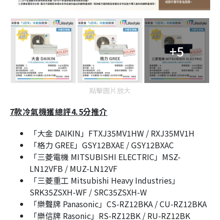
+5
點擊圖片放大
7款冷氣機獲總評4.5分推介
「大金 DAIKIN」FTXJ35MV1HW / RXJ35MV1H
「格力 GREE」GSY12BXAE / GSY12BXAC
「三菱電機 MITSUBISHI ELECTRIC」MSZ-
LN12VFB / MUZ-LN12VF
「三菱重工 Mitsubishi Heavy Industries」
SRK35ZSXH-WF / SRC35ZSXH-W
「樂聲牌 Panasonic」CS-RZ12BKA / CU-RZ12BKA
「樂信牌 Rasonic」RS-RZ12BK / RU-RZ12BK