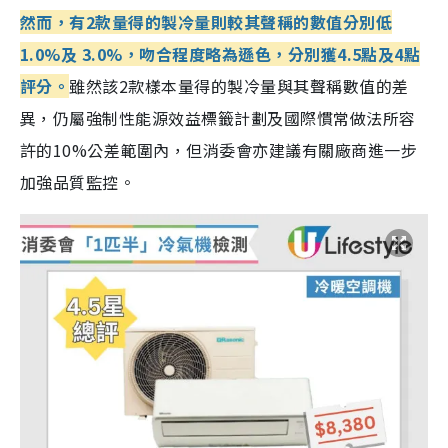
然而，有2款量得的製冷量則較其聲稱的數值分別低
1.0%及 3.0%，吻合程度略為遜色，分別獲4.5點及4點
評分。
雖然該2款樣本量得的製冷量與其聲稱數值的差
異，仍屬強制性能源效益標籤計劃及國際慣常做法所容
許的10%公差範圍內，但消委會亦建議有關廠商進一步
加強品質監控。