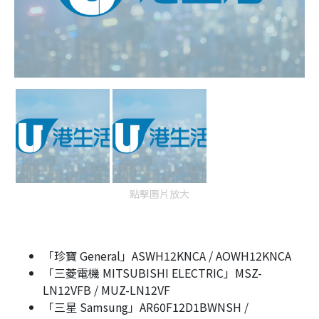
點擊圖片放大
「珍寶 General」ASWH12KNCA / AOWH12KNCA
「三菱電機 MITSUBISHI ELECTRIC」MSZ-
LN12VFB / MUZ-LN12VF
「三星 Samsung」AR60F12D1BWNSH /