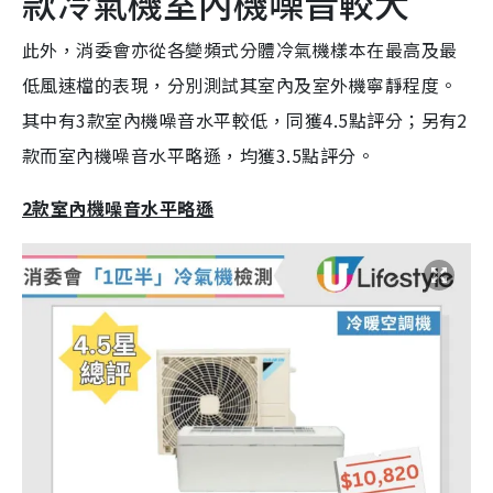
款冷氣機室內機噪音較大
此外，消委會亦從各變頻式分體冷氣機樣本在最高及最
低風速檔的表現，分別測試其室內及室外機寧靜程度。
其中有3款室內機噪音水平較低，同獲4.5點評分；另有2
款而室內機噪音水平略遜，均獲3.5點評分。
2款室內機噪音水平略遜