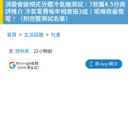
消委會變頻式分體冷氣機測試︱7款獲4.5分高
評推介 冷氣電費每年相差逾3成！呢幾款最慳
電！（附完整測試名單）
首頁
生活話題
社會
文:
陸秋燕
23小時前
在Google追蹤
用 App 睇文
《UHK 港生活》