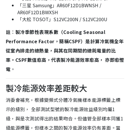
「三星 Samsung」AR60F12D1BWNSH /
AR60F12D1BWXSH
「大松 TOSOT」S12VC200N / S12VC200U
註︰製冷季節性表現系數（Cooling Seasonal
Performance Factor，簡稱CSPF）是計算冷氣機全年
從室內排走的總熱量，與其在同期間的總耗電量的比
率。CSPF數值愈高，代表製冷能源效率愈高， 亦即愈慳
電
。
製冷能源效率差距較大
消委會補充，根據變頻式分體冷氣機樣本能源標籤上標
示的級別， 全部測試型號的製冷能源效益級別均屬1
級，與是次測試得出的結果吻合。但儘管全部樣本同獲1
級能源標籤，但樣本之間的製冷能源效率仍有差距。當