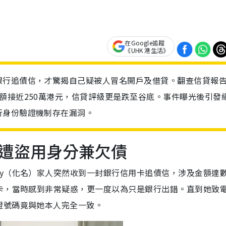
在Google追蹤
《UHK 港生活》
銀行追債信，才驚揭自己疑被人冒名開戶及借貸。翻查信貸報
額接近250萬港元，信貸評級更是跌至谷底。事件曝光後引發
行身份驗證機制存在漏洞。
遭盜用身分兼欠債
my（化名）家人突然收到一封銀行信用卡追債信，涉及金額達
卡，當時感到非常疑惑，更一度以為只是銀行出錯。直到她致
證號碼竟與她本人完全一致。