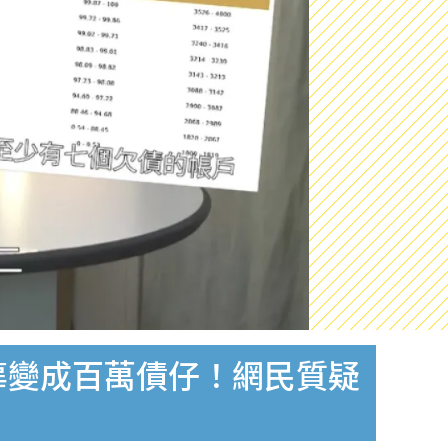
辜變成百萬債仔！網民質疑