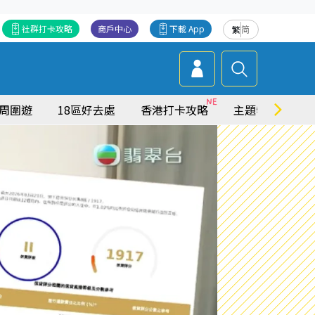
社群打卡攻略
商戶中心
下載 App
繁
简
周圍遊
18區好去處
香港打卡攻略
主題特集