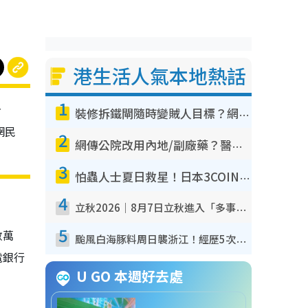
港生活人氣本地熱話
1
告
裝修拆鐵閘隨時變賊人目標？網民揭2大關鍵用途：裝新式等於白裝？附新舊鐵閘分別
網民
2
網傳公院改用內地/副廠藥？醫生拆解正副廠分別 揭4類人換藥隨時出事
3
怕蟲人士夏日救星！日本3COINS爆紅驅蟲神器$45起 1招「全程免觸碰」輕鬆搞定小強
4
立秋2026｜8月7日立秋進入「多事之秋」 3件事唔做得！專家教6招開運 清枱頭／銀包納氣接好運
5
數萬
颱風白海豚料周日襲浙江！經歷5次「眼牆置換」極罕見 成登陸內地最長途颱風
電銀行
U GO 本週好去處