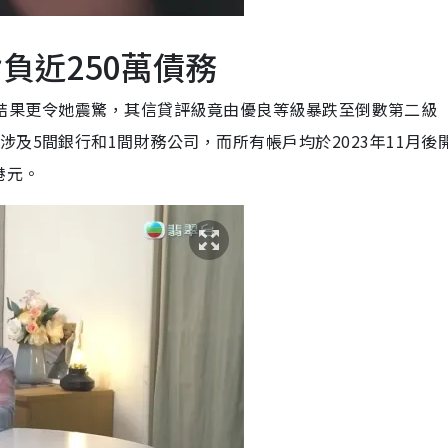
負近250萬債務
），結果更令她震驚，其信貸評級竟由優良等級暴跌至倒數第二級（
及5間銀行和1間財務公司，而所有帳戶均於2023年11月後
港元。