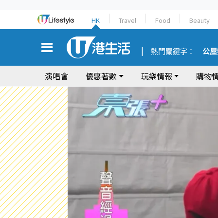
HK
Travel
Food
Beauty
熱門關鍵字：
公屋
演唱會
優惠著數
玩樂情報
購物