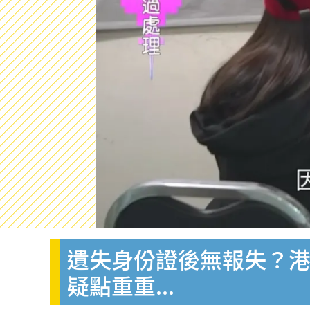
遺失身份證後無報失？港
疑點重重...