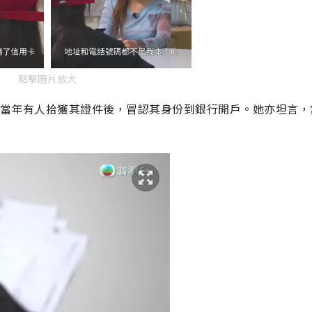
點擊圖片放大
疑當年有人拾獲其證件後，冒認其身份到銀行開戶。她亦坦言，