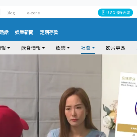
Blog
e-zone
U GO搵好去處
熱話
娛樂新聞
定期存款
情報
飲食情報
娛樂
社會
影片專區