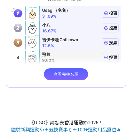
《U GO》請您去香港運動節2026！
體驗新興運動💦＋競技賽事💪＋100+運動用品攤位🔥