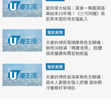
愛回家大結局｜最後一集圓滿落
幕結束10年情！《三代同糖》吳
若希李茵彤母女檔亂入
電影劇集
夫妻的博弈張頴康角色全解構：
狠甩30磅演「媽寶渣男」 肢體
搞笑獲讚有周星馳底蘊
電影劇集
夫妻的博弈高海寧角色全解構：
癌末人妻變女強人逆襲 演技晒
冷獲看好爭視后