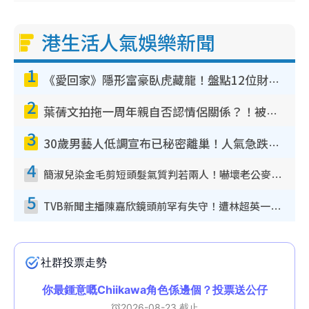
港生活人氣娛樂新聞
1
《愛回家》隱形富豪臥虎藏龍！盤點12位財氣逼人的有錢藝人：呢位靚女3億身家唔憂做
2
葉蒨文拍拖一周年親自否認情侶關係？！被質疑感情造假竟稱GM「普通同事」
3
30歲男藝人低調宣布已秘密離巢！人氣急跌變失蹤人口︰「這幾年過得並不容易」
4
簡淑兒染金毛剪短頭髮氣質判若兩人！嚇壞老公麥大力都認唔出：「你做咩事？」
5
TVB新聞主播陳嘉欣鏡頭前罕有失守！遭林超英一句說話突襲嚇親當場大笑