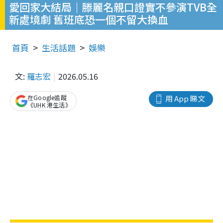
愛回家大結局｜滕麗名親口證實不參演TVB全
新處境劇 舊班底恐一個不留大換血
首頁
生活話題
娛樂
文:
羅志宏
2026.05.16
在Google追蹤
用 App 睇文
《UHK 港生活》