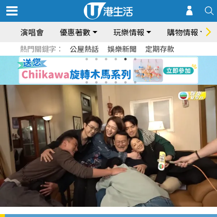
演唱會
優惠著數
玩樂情報
購物情報
熱門關鍵字：
公屋熱話
娛樂新聞
定期存款