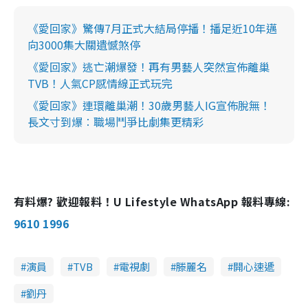
《愛回家》驚傳7月正式大結局停播！播足近10年邁
向3000集大關遺憾煞停
《愛回家》逃亡潮爆發！再有男藝人突然宣佈離巢
TVB！人氣CP感情線正式玩完
《愛回家》連環離巢潮！30歲男藝人IG宣佈脫無！
長文寸到爆︰職場鬥爭比劇集更精彩
有料爆? 歡迎報料！U Lifestyle WhatsApp 報料專線:
9610 1996
演員
TVB
電視劇
滕麗名
開心速遞
劉丹