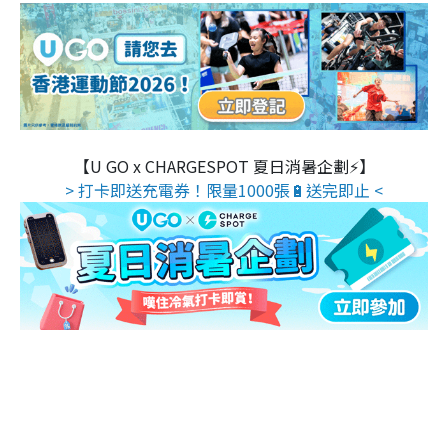
【U GO x CHARGESPOT 夏日消暑企劃⚡】
> 打卡即送充電券！限量1000張🔋送完即止 <