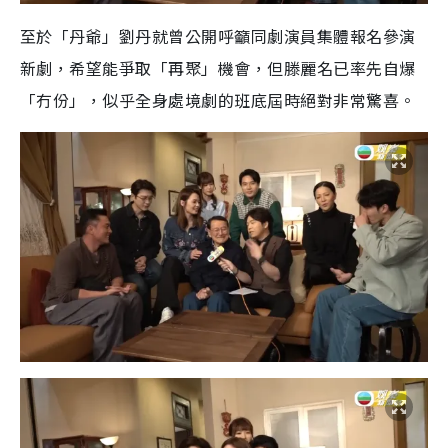
至於「丹爺」劉丹就曾公開呼籲同劇演員集體報名參演
新劇，希望能爭取「再聚」機會，但滕麗名已率先自爆
「冇份」，似乎全身處境劇的班底屆時絕對非常驚喜。