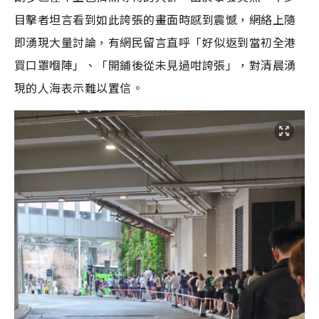
目擊者坦言看到如此誇張的畫面時感到震憾，網絡上隨
即湧現大量討論，有網民留言直呼「好似返到當初全港
買口罩嗰陣」、「開鋪後從未見過咁誇張」，對清晨湧
現的人海表示難以置信。