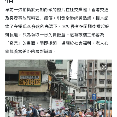
早前一張拍攝於元朗街頭的照片在社交媒體「香港交通
及突發事故報料區」瘋傳，引發全港網民熱議。相片記
錄了在攝氏30多度的高溫下，大批長者在圍欄後排起蜿
蜒長龍，只為領取一份免費飯盒。這幕被樓主形容為
「奇景」的畫面，隨即掀起一場關於社會福利、老人心
態與貧富差距的激烈辯論。