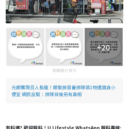
+20
點擊圖片放大
元朗驚現百人長龍！銀髮族冒暑排隊領1物遭諷貪小
便宜 網民反駁：排隊背後另有真相
有料爆? 歡迎報料！U Lifestyle WhatsApp 報料專線: