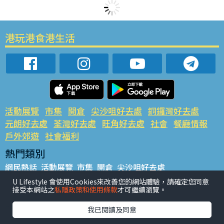
港玩港食港生活
活動展覽
市集
開倉
尖沙咀好去處
銅鑼灣好去處
元朗好去處
荃灣好去處
旺角好去處
社會
餐廳情報
戶外郊遊
社會福利
熱門類別
網民熱話
活動展覽
市集
開倉
尖沙咀好去處
銅鑼灣好去處
元朗好去處
荃灣好去處
旺角好去處
社會
U Lifestyle 會使用Cookies來改善您的網站體驗，請確定您同意
接受本網站之
私隱政策和使用條款
才可繼續瀏覽。
餐廳情報
戶外郊遊
熱門標籤
我已閱讀及同意
#UGO搵好去處
#人氣活動推介
#美食社群熱話