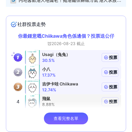
內地客歎港人唔識老！揭港鐵保鮮級冷氣 港人求放過：咪投訴