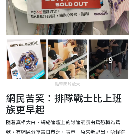
+9
點擊圖片放大
網民苦笑：排隊戰士比上班
族更早起
隨着真相大白，網絡論壇上的討論氣氛由驚恐轉為驚
歎。有網民分享當日市況，表示「原來新野出，唔怪得