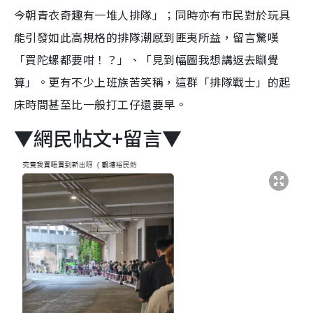
今朝青衣奇趣有一堆人排隊」；同時亦有市民對於玩具
能引發如此高規格的排隊潮感到匪夷所益，留言驚嘆
「買陀螺都要咁！？」、「見到幅圖我想講返去瞓覺
算」。更有不少上班族苦笑稱，這群「排隊戰士」的起
床時間甚至比一般打工仔還要早。
▼網民帖文+留言▼