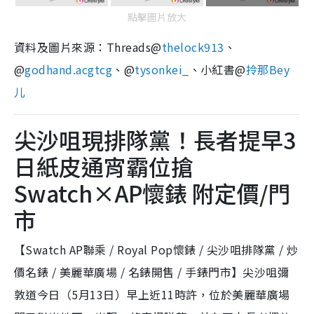
點擊圖片放大
資料及圖片來源：Threads@
thelock913
、
@
godhand.acgtcg
、@
tysonkei_
、小紅書@
拎那Bey
儿
尖沙咀現排隊黨！長者提早3
日紙皮通宵霸位搶
Swatch×AP懷錶 附定價/門
市
【Swatch AP聯乘 / Royal Pop懷錶 / 尖沙咀排隊黨 / 炒
價名錶 / 美麗華廣場 / 名錶開售 / 手錶門市】尖沙咀彌
敦道今日（5月13日）早上近11時許，位於美麗華廣場