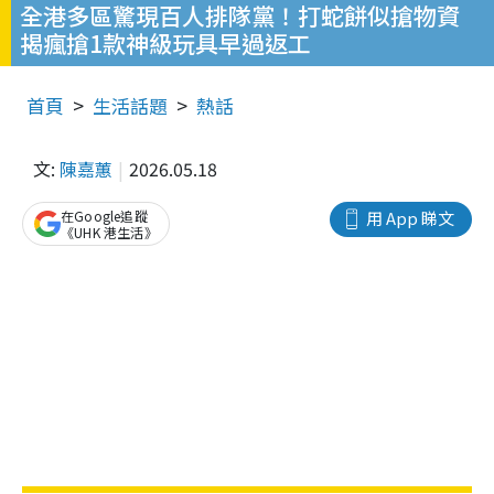
全港多區驚現百人排隊黨！打蛇餅似搶物資
揭瘋搶1款神級玩具早過返工
首頁
生活話題
熱話
文:
陳嘉蕙
2026.05.18
在Google追蹤
用 App 睇文
《UHK 港生活》