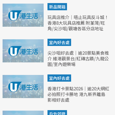
新品開箱
玩具店推介｜唔止玩具反斗城！
香港8大玩具店推薦 附荃灣/旺
角/尖沙咀/觀塘各區分店地址
室內好去處
尖沙咀好去處｜逾20景點美食推
介 維港觀景台/紅磚古蹟/九龍公
園/室內遊樂場
室內好去處
香港打卡景點2026｜逾20大網紅
必拍照打卡勝地 港九新界離島
影相好去處
戶外郊遊