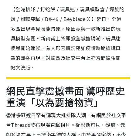
【全港排隊 / 打蛇餅 / 玩具迷 / 玩具模型倉 / 爆旋陀
螺 / 翔龍突擊 / BX-49 / Beyblade X 】近日，全港
多區出現罕見長龍景象，原因竟與一款新推出的玩
具模型有關。新貨甫上架即掀全城搶購潮，玩具迷
凌晨開始輪候，有人形容情況宛如疫情時期搶購口
罩的熱潮再現，討論區及社交平台上亦瞬間被相關
帖文洗版。
網民直擊震撼畫面 驚呼歷史
重演「以為要搶物資」
香港多區近日罕有湧現大批排隊人潮，有網民於社交平
台Threads發布現場直擊相片。從影像可見，觀塘、元
朗多區在早上已擠滿等待的人群。由於事發突然，不少