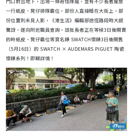
門口對出地下，出現一條奇怪隊龍，並有不少長者擺放
一行紙皮、凳仔排隊霸位，部份人直接睡在大街上，部
份位置則未見人影，《港生活》編輯部途徑路段時大感
驚訝，遂向附近職員查詢，該批長者正在等候3日後開賣
的昤紙皮、凳仔霸位等買名錶 SWATCH懷錶3日後開售
（5月16日）的 SWATCH × AUDEMARS PIGUET 陶瓷
懷錶系列！即睇詳情！