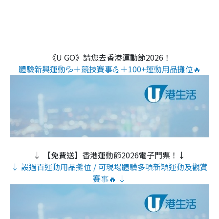
《U GO》請您去香港運動節2026！
體驗新興運動💦＋競技賽事💪＋100+運動用品攤位🔥
↓ 【免費送】香港運動節2026電子門票！↓
↓ 設過百運動用品攤位 / 可現場體驗多項新穎運動及觀賞
賽事🔥 ↓