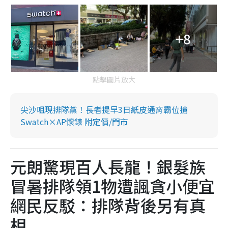
+8
點擊圖片放大
尖沙咀現排隊黨！長者提早3日紙皮通宵霸位搶
Swatch×AP懷錶 附定價/門市
元朗驚現百人長龍！銀髮族
冒暑排隊領1物遭諷貪小便宜
網民反駁：排隊背後另有真
相