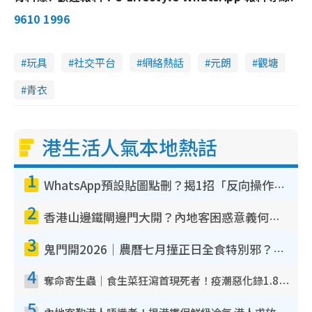
9610 1996
玩具
社交平台
網絡熱話
元朗
觀塘
青衣
港生活人氣本地熱話
1
WhatsApp預設貼圖點刪？揭1招「反向操作」還原簡潔介面 附3步實測教學
2
香港山邊鐵閘邊門大開？內地客困惑意義何在！網民神回覆：呢種叫法理性防禦
3
鬼門開2026｜農曆七月撞正日全食特別邪？專家警告切忌做一事！揭4大禁忌+2招保平安
4
奪命寄生蟲｜食生菜狂瀉首現死者！疫潮惡化錄1.8萬宗病例 揭洗菜3大謬誤
5