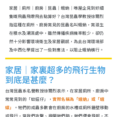
家居｜廁所｜廚房｜昆蟲｜蛾蚋｜喺屋企見到好細
隻嘅飛蟲飛嚟飛去點算好？台灣昆蟲學教授徐爾烈
指這種在廁所、廚房常見的昆蟲名叫蛾蚋，常滋生
在積水及潮濕處中，雖然傳播疾病機率較少，卻仍
然十分影響環境衛生及家居觀感，為此台灣環境部
及中西化學提出了一些對應法，以阻止蛾蚋橫行。
家居｜家裏超多的飛行生物
到底是甚麼？
台灣昆蟲系名譽教授徐爾烈表示，在家居廁所、廚房中
常常見到的「蚊螆仔」，
實際名稱為「蛾蚋」或「蛾
蠓」
。牠們的成蟲多數會在廚房的水槽或廁所牆壁移動
或飛行，當我們攻擊、撥開牠們時，牠們便會飛起，不