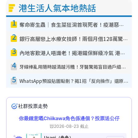
港生活人氣本地熱話
1
奪命寄生蟲｜食生菜狂瀉首現死者！疫潮惡化錄1.8萬宗病例 揭洗菜3大謬誤
2
銀行高層戀上水療女技師！兩個月借128萬驚覺「沉船」沉落火海 揭背後疑似邪教操控賣淫
3
內地客歎港人唔識老！揭港鐵保鮮級冷氣 港人求放過：咪投訴
4
牙線棒亂用隨時越清越污糟！牙醫驚揭盲目過戶細菌恐致蛀牙：呢種先係日常真保養
5
WhatsApp預設貼圖點刪？揭1招「反向操作」還原簡潔介面 附3步實測教學