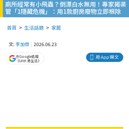
廁所經常有小飛蟲？倒漂白水無用！專家揭渠
管「1隱藏危機」：用1款廚房廢物立即根除
首頁
生活話題
家居
文:
李加傑
2026.06.23
在Google追蹤
用 App 睇文
《UHK 港生活》