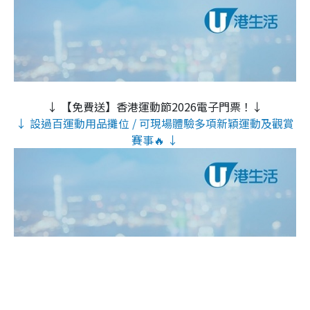
↓ 【免費送】香港運動節2026電子門票！↓
↓ 設過百運動用品攤位 / 可現場體驗多項新穎運動及觀賞
賽事🔥 ↓