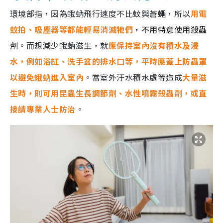
環境部指，因為蛾蚋飛行速度不比蚊與蒼蠅，所以
用電
蚊拍、吸塵器等都能輕易消滅牠們
，不用特意使用殺蟲
劑
。而想減少蛾蚋滋生，就
應保持室內沒有積水及浸
水，例如浴缸、洗手盆的排水口等，平時應蓋上防蟲罩
以避免蛾蚋進入室內
。當室外汙水積水處等造成
大量滋
生時，則可用昆蟲生長調節劑、水性噴霧殺蟲劑，或直
接請專業人士防治
。