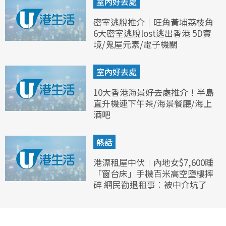
室內好去處
密室逃脫推介｜旺角黃埔荔枝角
6大密室逃脫lost逃出香港 5D實
境/鬼屋元素/電子機關
室內好去處
10大香港海景好去處推介！半島
直升機連下午茶/海景餐廳/海上
酒吧
熱話
港漂租屋中伏︱內地女$7,600睡
「窗台床」手機百米高空墮樓摔
碎 網民勸退租事︰被中介坑了