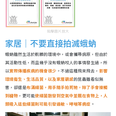
點擊圖片放大
家居｜不要直接拍滅蛾蚋
蛾蚋雖然生活於骯髒的環境中，或會攜帶病原，但由於
其活動性低，而且幾乎沒有蛾蚋咬人的事情發生過，所
以
實際傳播疾病的機會很少
。不過這種飛來飛去，
影響
環境衛生、生活品質，以及家居觀感
的昆蟲雖看似無
害，卻還是
布滿細菌，用手隨手拍死牠，除了手會接觸
到穢物
，更可能
使細菌散發到空氣中並飄在食物上，人
類吸入這些細菌則可能引發過敏、哮喘等病症
。