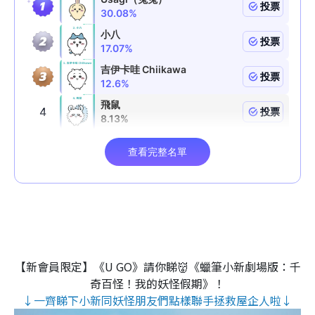
【新會員限定】《U GO》請你睇👹《蠟筆小新劇場版：千
奇百怪！我的妖怪假期》！
↓一齊睇下小新同妖怪朋友們點樣聯手拯救屋企人啦↓