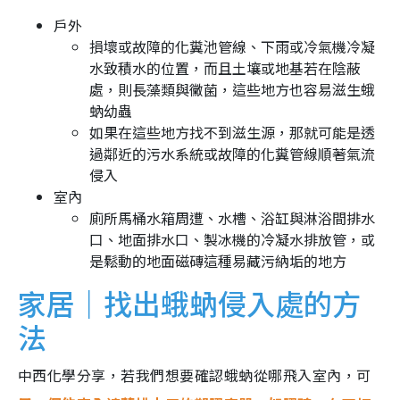
戶外
損壞或故障的化糞池管線、下雨或冷氣機冷凝
水致積水的位置，而且土壤或地基若在陰蔽
處，則長藻類與黴菌，這些地方也容易滋生蛾
蚋幼蟲
如果在這些地方找不到滋生源，那就可能是透
過鄰近的污水系統或故障的化糞管線順著氣流
侵入
室內
廁所馬桶水箱周遭、水槽、浴缸與淋浴間排水
口、地面排水口、製冰機的冷凝水排放管，或
是鬆動的地面磁磚這種易藏污納垢的地方
家居｜找出蛾蚋侵入處的方
法
中西化學分享，若我們想要確認蛾蚋從哪飛入室內，可