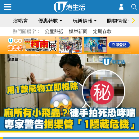
演唱會
優惠著數
玩樂情報
購物情報
熱門關鍵字：
公屋熱話
娛樂新聞
定期存款