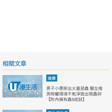
相關文章
健康
男子小便尿出大量昆蟲 醫生推
測晾曬環境不乾淨致出現蟲卵
【附內褲有蟲6症狀】