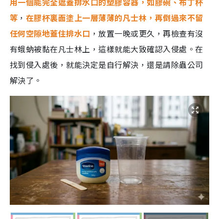
用一個能完全遮蓋排水口的塑膠容器，如膠碗、布丁杯
等
，
在膠杯裏面塗上一層薄薄的凡士林，再倒過來不留
任何空隙地蓋住排水口
，放置一晚或更久，再檢查有沒
有蛾蚋被黏在凡士林上，這樣就能大致確認入侵處。在
找到侵入處後，就能決定是自行解決，還是請除蟲公司
解決了。