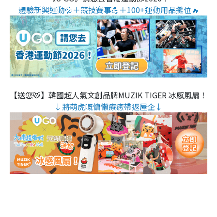
體驗新興運動💦＋競技賽事💪＋100+運動用品攤位🔥
【送您🐯】韓國超人氣文創品牌MUZIK TIGER 冰感風扇！
↓將萌虎嘅慵懶療癒帶返屋企↓