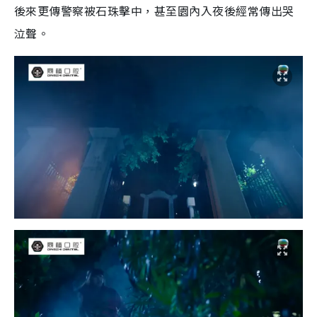
後來更傳警察被石珠擊中，甚至園內入夜後經常傳出哭
泣聲。