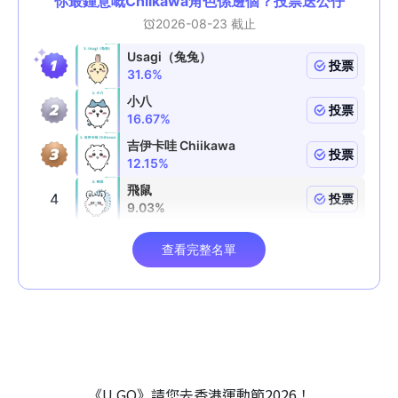
《U GO》請您去香港運動節2026！