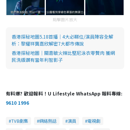
點擊圖片放大
香港探秘地圖5.18首播｜4大必睇位/演員陣容全解
析：黎耀祥龔嘉欣解密7大都市傳說
香港探秘地圖｜關嘉敏火辣比堅尼泳衣零贅肉 獲網
民洗版讚有當年利智影子
有料爆? 歡迎報料！U Lifestyle WhatsApp 報料專線:
9610 1996
TVB劇集
網絡熱話
演員
電視劇