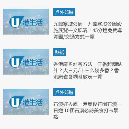
戶外郊遊
九龍寨城公園︱九龍寨城公園設
施展覽一文睇清！45分鐘免費導
賞團/交通方式一覽
熱話
香港麻雀計番方法｜三番起糊點
計？大三元/十三么幾多番？香
港麻雀食糊番數表一覽
戶外郊遊
石澳好去處｜港島後花園石澳一
日遊 10個石澳必訪美食打卡景
點