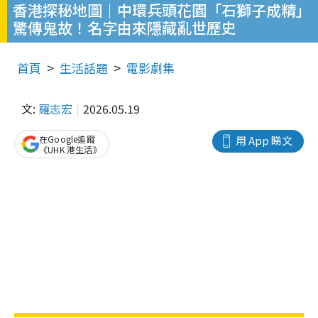
香港探秘地圖｜中環兵頭花園「石獅子成精」
驚傳鬼故！名字由來隱藏亂世歷史
首頁
生活話題
電影劇集
文:
羅志宏
2026.05.19
在Google追蹤
用 App 睇文
《UHK 港生活》