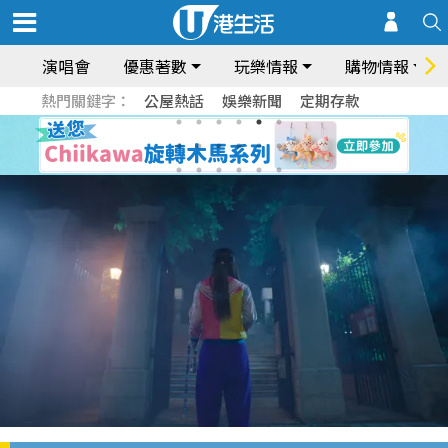
演唱會
優惠著數
玩樂情報
購物情報
熱門關鍵字：
公屋熱話
娛樂新聞
定期存款