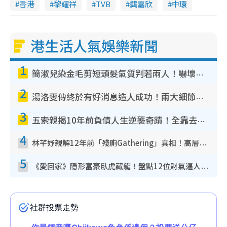
香港
黎耀祥
TVB
龔嘉欣
中環
港生活人氣娛樂新聞
1
簡淑兒染金毛剪短頭髮氣質判若兩人！嚇壞老公麥大力都認唔出：「你做咩事？」
2
湯洛雯傳終於有好消息造人成功！兩大細節曝孕味極濃惹猜測：大肚婆先會咁！
3
五索親揭10年前負債人生逆襲奇蹟！全靠去一地方轉運後即遇上馬先生
4
林芊妤親解12年前「殘廁Gathering」真相！高層解約一句話重創尊嚴至今拒返TVB
5
《愛回家》隱形富豪臥虎藏龍！盤點12位財氣逼人的有錢藝人：呢位靚女3億身家唔憂做