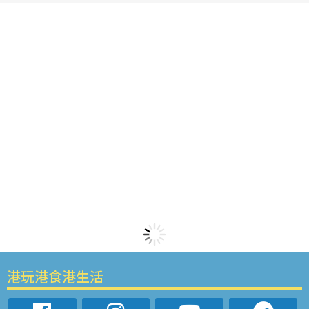
港玩港食港生活