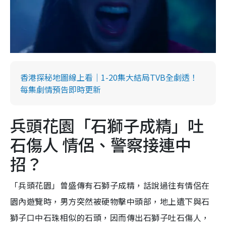
香港探秘地圖線上看｜1-20集大結局TVB全劇透！
每集劇情預告即時更新
兵頭花園「石獅子成精」吐
石傷人 情侶、警察接連中
招？
「兵頭花園」曾盛傳有石獅子成精，話說過往有情侶在
園內遊覽時，男方突然被硬物擊中頭部，地上遺下與石
獅子口中石珠相似的石頭，因而傳出石獅子吐石傷人，