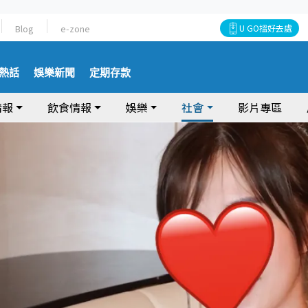
Blog
e-zone
U GO搵好去處
熱話
娛樂新聞
定期存款
情報
飲食情報
娛樂
社會
影片專區