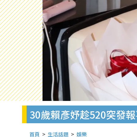
30歲賴彥妤趁520突發報喜？
首頁
生活話題
娛樂