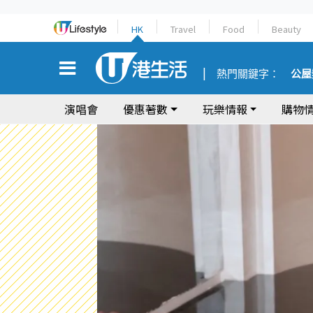
HK
Travel
Food
Beauty
熱門關鍵字：
公屋
演唱會
優惠著數
玩樂情報
購物