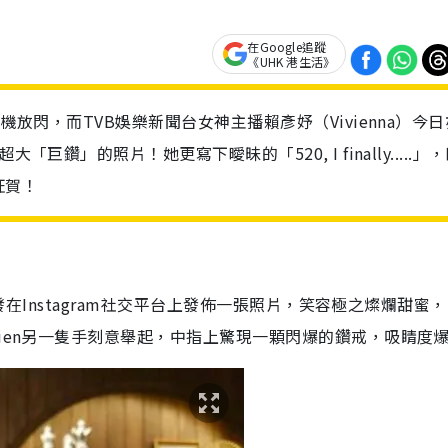
在Google追蹤
《UHK 港生活》
機放閃，而TVB娛樂新聞台女神主播賴彥妤（Vivienna）今日
巨鑽」的照片！她更寫下曖昧的「520, I finally.....」
狂賀！
突發在Instagram社交平台上發佈一張照片，笑容極之燦爛甜蜜
vien另一隻手刻意舉起，中指上驚現一顆閃爆的鑽戒，吸睛度