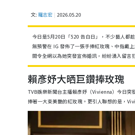
文:
羅志宏
2026.05.20
今日是5月20日「520 告白日」，不少藝人都趁
無預警在 IG 發佈了一張手捧紅玫瑰、中指戴上超大「
間令全網以為她突發宣佈婚訊，紛紛湧入留言
賴彥妤大晒巨鑽捧玫瑰
TVB娛樂新聞台主播賴彥妤（Vivienna）今日
捧著一大束美艷的紅玫瑰。更引人聯想的是，Vi