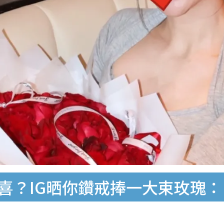
IG晒你鑽戒捧一大束玫瑰：「I fin