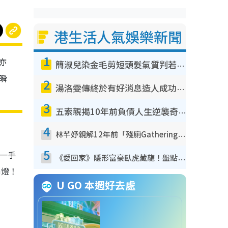
港生活人氣娛樂新聞
1
亦
簡淑兒染金毛剪短頭髮氣質判若兩人！嚇壞老公麥大力都認唔出：「你做咩事？」
，瞬
2
湯洛雯傳終於有好消息造人成功！兩大細節曝孕味極濃惹猜測：大肚婆先會咁！
3
五索親揭10年前負債人生逆襲奇蹟！全靠去一地方轉運後即遇上馬先生
4
林芊妤親解12年前「殘廁Gathering」真相！高層解約一句話重創尊嚴至今拒返TVB
5
，一手
《愛回家》隱形富豪臥虎藏龍！盤點12位財氣逼人的有錢藝人：呢位靚女3億身家唔憂做
爆燈！
U GO 本週好去處