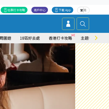
社群打卡攻略
商戶中心
下載 App
繁
简
周圍遊
18區好去處
香港打卡攻略
主題特集