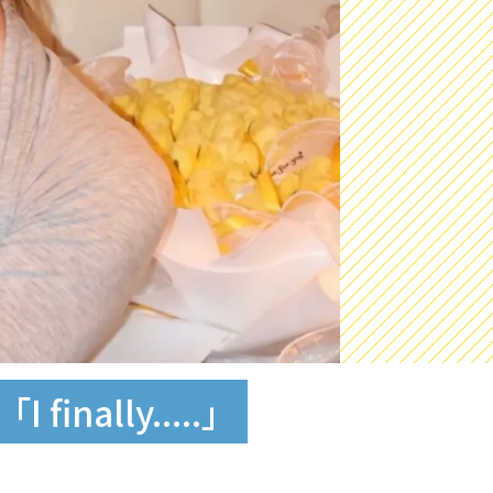
ally.....」