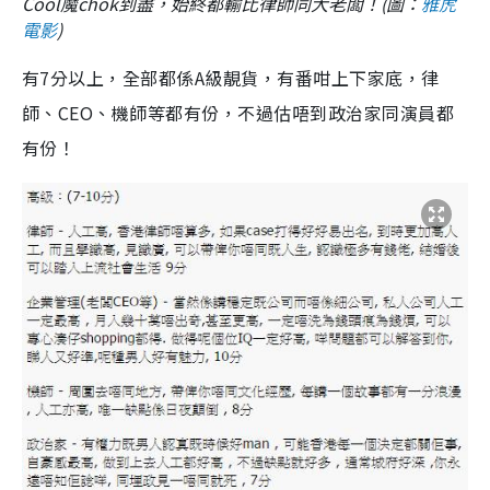
Cool魔chok到盡，始終都輸比律師同大老闆！(圖：
雅虎
電影
)
有7分以上，全部都係A級靚貨，有番咁上下家底，律
師、CEO、機師等都有份，不過估唔到政治家同演員都
有份！