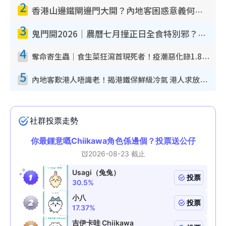
2
香港山邊鐵閘邊門大開？內地客困惑意義何在！網民神回覆：呢種叫法理性防禦
3
鬼門開2026｜農曆七月撞正日全食特別邪？專家警告切忌做一事！揭4大禁忌+2招保平安
4
奪命寄生蟲｜食生菜狂瀉首現死者！疫潮惡化錄1.8萬宗病例 揭洗菜3大謬誤
5
內地客歎港人唔識老！揭港鐵保鮮級冷氣 港人求放過：咪投訴