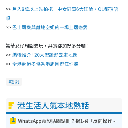
>>
月入8萬以上先拍拖 中女同事6大理論，OL都頂唔
順
>>
巴士司機與離地空姐的一場上層戀愛
識帶女仔周圍去玩，其實都加好多分咖！
>>
編輯推介! 20大聖誕好去處地圖
>>
全港超過多條香港周圍遊任你揀
香討
港生活人氣本地熱話
1
WhatsApp預設貼圖點刪？揭1招「反向操作」還原簡潔介面 附3步實測教學