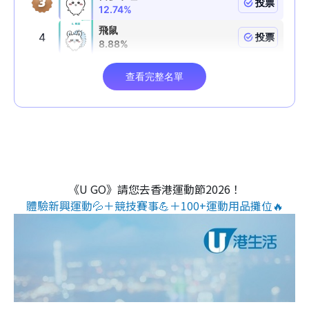
《U GO》請您去香港運動節2026！
體驗新興運動💦＋競技賽事💪＋100+運動用品攤位🔥