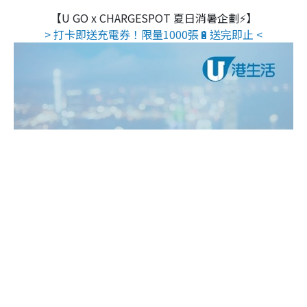
【U GO x CHARGESPOT 夏日消暑企劃⚡】
> 打卡即送充電券！限量1000張🔋送完即止 <