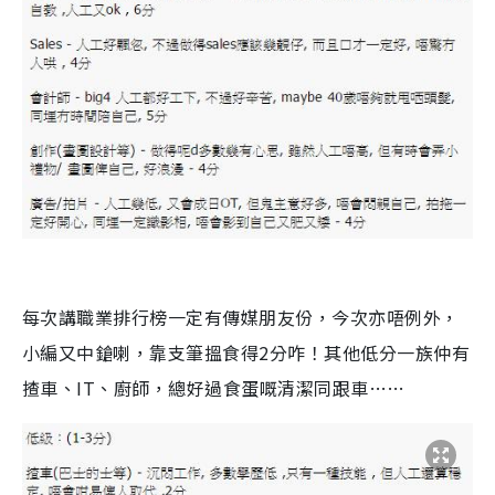
每次講職業排行榜一定有傳媒朋友份，今次亦唔例外，
小編又中鎗喇，靠支筆搵食得2分咋！其他低分一族仲有
揸車、IT、廚師，總好過食蛋嘅清潔同跟車……