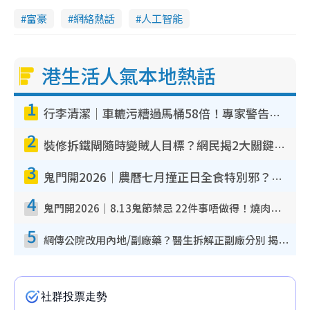
富豪
網絡熱話
人工智能
港生活人氣本地熱話
1
行李清潔｜車轆污糟過馬桶58倍！專家警告忌用酒精抹 教1招免污手除菌
2
裝修拆鐵閘隨時變賊人目標？網民揭2大關鍵用途：裝新式等於白裝？附新舊鐵閘分別
3
鬼門開2026｜農曆七月撞正日全食特別邪？專家警告切忌做一事！揭4大禁忌+2招保平安
4
鬼門開2026｜8.13鬼節禁忌 22件事唔做得！燒肉、刺身要少食？半夜勿吹口哨/打呢個電話
5
網傳公院改用內地/副廠藥？醫生拆解正副廠分別 揭4類人換藥隨時出事