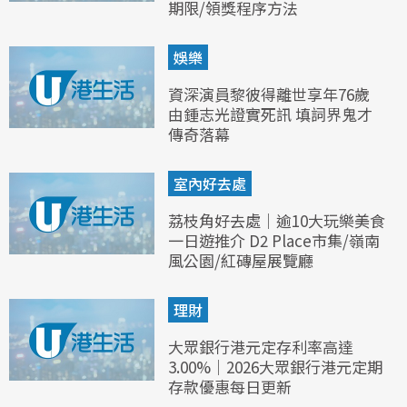
期限/領獎程序方法
娛樂
資深演員黎彼得離世享年76歲
由鍾志光證實死訊 填詞界鬼才
傳奇落幕
室內好去處
荔枝角好去處｜逾10大玩樂美食
一日遊推介 D2 Place市集/嶺南
風公園/紅磚屋展覽廳
理財
大眾銀行港元定存利率高達
3.00%｜2026大眾銀行港元定期
存款優惠每日更新