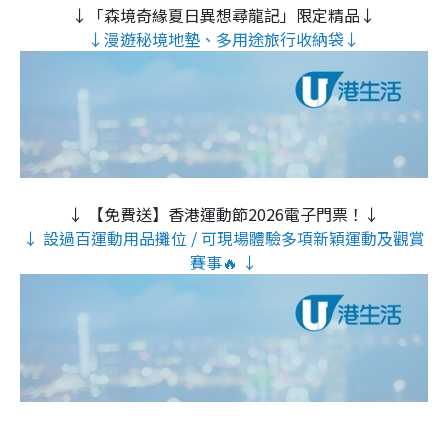
↓「森境奇緣夏日異想尋龍記」限定精品↓
↓漫遊秘境地墊、多用途旅行收納袋↓
↓ 【免費送】香港運動節2026電子門票！↓
↓ 設過百運動用品攤位 / 可現場體驗多項新穎運動及觀賞
賽事🔥 ↓