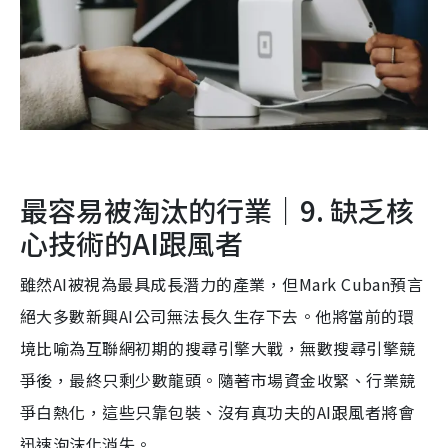
最容易被淘汰的行業｜9. 缺乏核
心技術的AI跟風者
雖然AI被視為最具成長潛力的產業，但Mark Cuban預言
絕大多數新興AI公司無法長久生存下去。他將當前的環
境比喻為互聯網初期的搜尋引擎大戰，無數搜尋引擎競
爭後，最終只剩少數龍頭。隨著市場資金收緊、行業競
爭白熱化，這些只靠包裝、沒有真功夫的AI跟風者將會
迅速泡沫化消失。