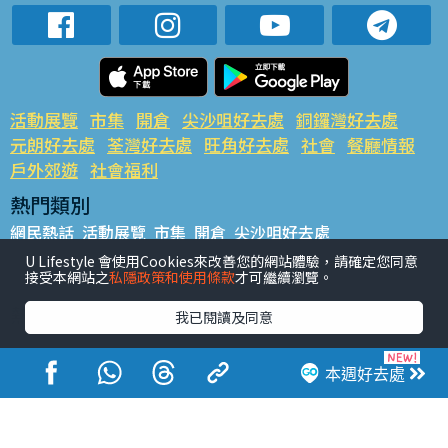
活動展覽
市集
開倉
尖沙咀好去處
銅鑼灣好去處
元朗好去處
荃灣好去處
旺角好去處
社會
餐廳情報
戶外郊遊
社會福利
熱門類別
網民熱話
活動展覽
市集
開倉
尖沙咀好去處
銅鑼灣好去處
元朗好去處
荃灣好去處
旺角好去處
社會
U Lifestyle 會使用Cookies來改善您的網站體驗，請確定您同意
接受本網站之
私隱政策和使用條款
才可繼續瀏覽。
餐廳情報
戶外郊遊
熱門標籤
我已閱讀及同意
#UGO搵好去處
#人氣活動推介
#美食社群熱話
#親子玩樂好去處
#ULifestyle應用程式
#限時搶
本週好去處
#UJetso禮物放送
#ULifestyle商戶中心
#著數
#網絡熱話
香港經濟日報版權所有©2026