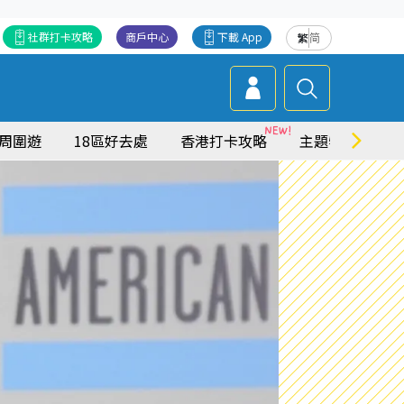
社群打卡攻略
商戶中心
下載 App
繁
简
周圍遊
18區好去處
香港打卡攻略
主題特集