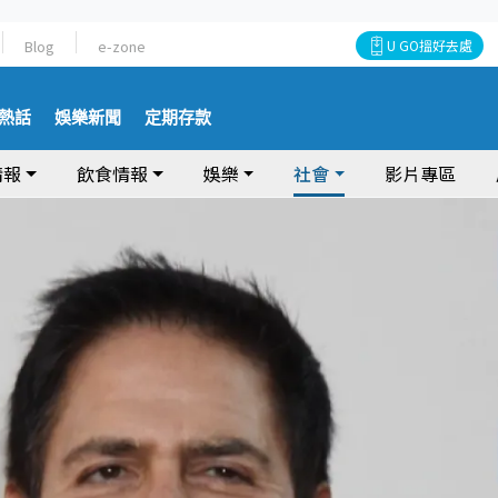
Blog
e-zone
U GO搵好去處
熱話
娛樂新聞
定期存款
情報
飲食情報
娛樂
社會
影片專區