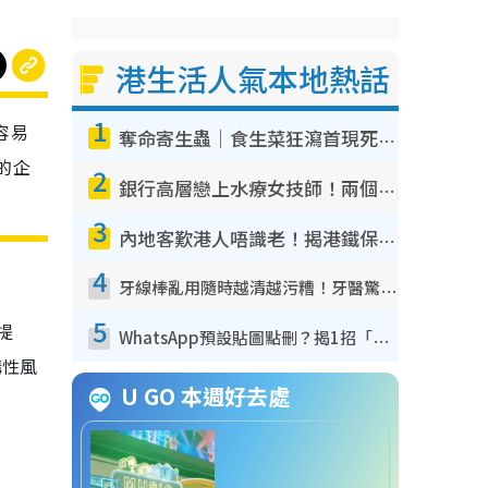
港生活人氣本地熱話
1
容易
奪命寄生蟲｜食生菜狂瀉首現死者！疫潮惡化錄1.8萬宗病例 揭洗菜3大謬誤
的企
2
銀行高層戀上水療女技師！兩個月借128萬驚覺「沉船」沉落火海 揭背後疑似邪教操控賣淫
3
內地客歎港人唔識老！揭港鐵保鮮級冷氣 港人求放過：咪投訴
4
牙線棒亂用隨時越清越污糟！牙醫驚揭盲目過戶細菌恐致蛀牙：呢種先係日常真保養
5
提
WhatsApp預設貼圖點刪？揭1招「反向操作」還原簡潔介面 附3步實測教學
構性風
U GO 本週好去處