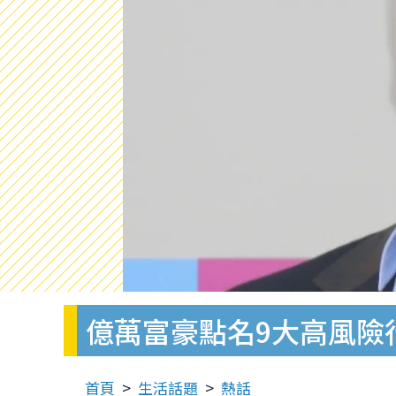
億萬富豪點名9大高風險行
首頁
生活話題
熱話