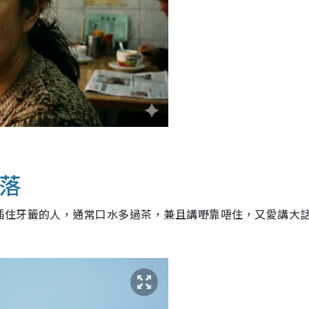
疏落
插住牙籤的人，通常口水多過茶，兼且講嘢靠唔住，又愛講大