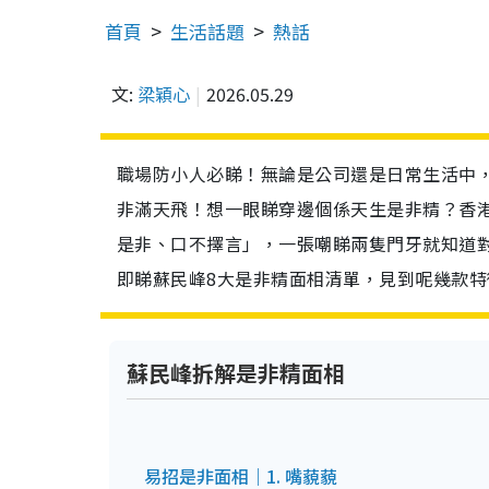
首頁
生活話題
熱話
文:
梁穎心
2026.05.29
職場防小人必睇！無論是公司還是日常生活中
非滿天飛！想一眼睇穿邊個係天生是非精？香港
是非、口不擇言」，一張嘲睇兩隻門牙就知道
即睇蘇民峰8大是非精面相清單，見到呢幾款
蘇民峰拆解是非精面相
易招是非面相｜1. 嘴藐藐