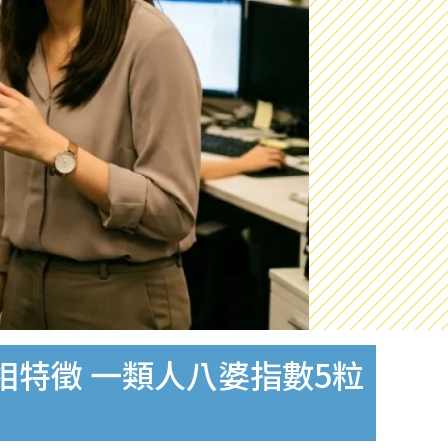
特徵 一類人八婆指數5粒