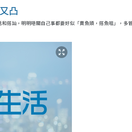
圓又凸
話和搭訕，明明唔關自己事都要好似「賣魚頭，搭魚咀」，多