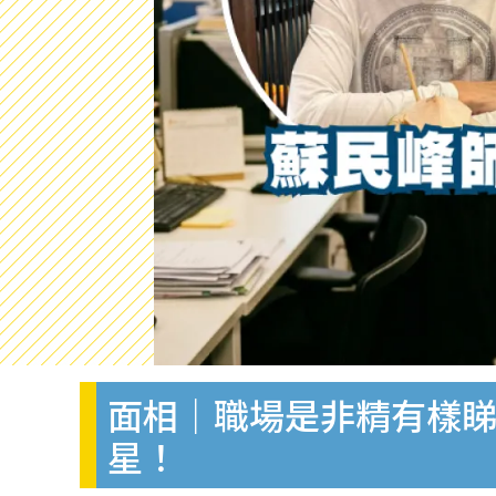
面相｜職場是非精有樣睇
星！