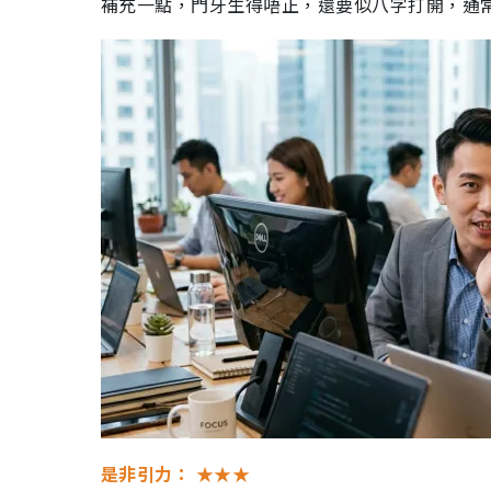
補充一點，門牙生得唔正，還要似八字打開，通
是非引力：
★★★