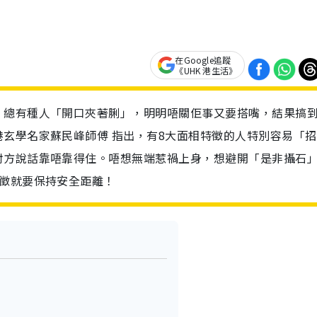
在Google追蹤
《UHK 港生活》
，總有種人「開口夾著脷」，明明唔關佢事又要搭嘴，結果搞
玄學名家蘇民峰師傅 指出，有8大面相特徵的人特別容易「招
對方說話靠唔靠得住。唔想無端惹禍上身，想避開「是非攝石
特徵就要保持安全距離！