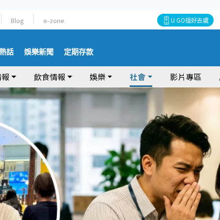
Blog
e-zone
U GO搵好去處
熱話
娛樂新聞
定期存款
情報
飲食情報
娛樂
社會
影片專區