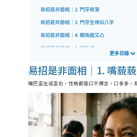
易招是非面相｜2. 門牙疏落
易招是非面相｜3. 門牙生得似八字
易招是非面相｜4. 眼珠圓又凸
易招是非面相｜5. 垂珠嘴
易招是非面相｜6. 上唇過厚
易招是非面相｜1. 嘴藐藐
易招是非面相｜7. 吹火嘴型
嘴巴歪左或歪右，性格都是口不擇言，口多多，
易招是非面相｜8. 倒夾牙