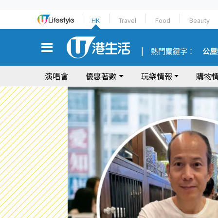
HK
Travel
Food
Beauty
熱門關鍵字：
公屋
演唱會
優惠著數
玩樂情報
購物