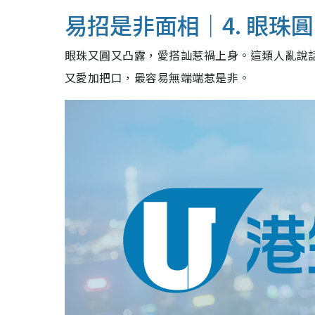
易招是非面相｜4. 眼珠
眼珠又圓又凸露，愛搭訕惹禍上身。這類人亂說
又愛加把口，最容易無端端惹是非。