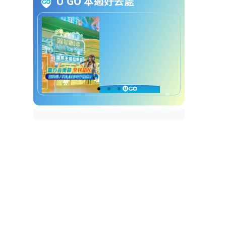
U GO 本週好去處
易招是非面相｜7. 吹火嘴型
易招是非面相｜8. 倒夾牙