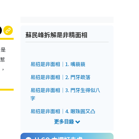
蘇民峰拆解是非精面相
到是
惹
易招是非面相｜1. 嘴藐藐
」，
易招是非面相｜2. 門牙疏落
易招是非面相｜3. 門牙生得似八
字
易招是非面相｜4. 眼珠圓又凸
易招是非面相｜5. 垂珠嘴
易招是非面相｜6. 上唇過厚