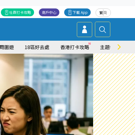
社群打卡攻略
商戶中心
下載 App
繁
简
周圍遊
18區好去處
香港打卡攻略
主題特集