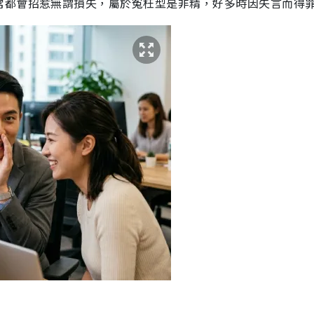
常都會招惹無謂損失，屬於冤枉型是非精，好多時因失言而得