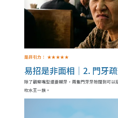
是非引力：
★★★★★
易招是非面相｜2. 門牙
除了觀察嘴型還要睇牙，兩隻門牙牙隙闊到可以
吹水王一族。