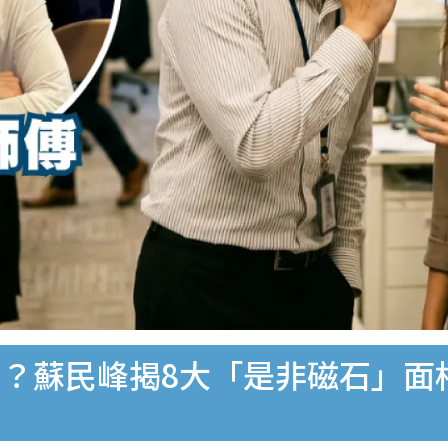
？蘇民峰揭8大「是非磁石」面相