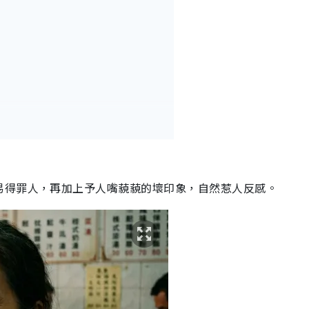
易得罪人，再加上予人嘴藐藐的壞印象，自然惹人反感。