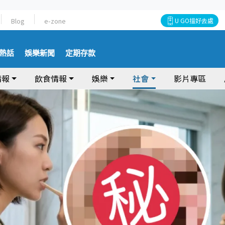
Blog
e-zone
U GO搵好去處
熱話
娛樂新聞
定期存款
情報
飲食情報
娛樂
社會
影片專區