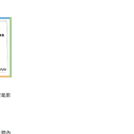
實能影
口腔內