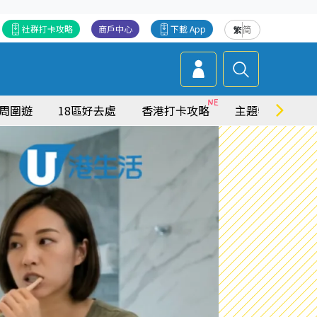
社群打卡攻略
商戶中心
下載 App
繁
简
周圍遊
18區好去處
香港打卡攻略
主題特集