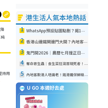
港生活人氣本地熱話
1
效降
WhatsApp預設貼圖點刪？揭1招「反向操作」還原簡潔介面 附3步實測教學
單純
2
香港山邊鐵閘邊門大開？內地客困惑意義何在！網民神回覆：呢種叫法理性防禦
3
鬼門開2026｜農曆七月撞正日全食特別邪？專家警告切忌做一事！揭4大禁忌+2招保平安
4
奪命寄生蟲｜食生菜狂瀉首現死者！疫潮惡化錄1.8萬宗病例 揭洗菜3大謬誤
5
堅持用
內地客歎港人唔識老！揭港鐵保鮮級冷氣 港人求放過：咪投訴
、
U GO 本週好去處