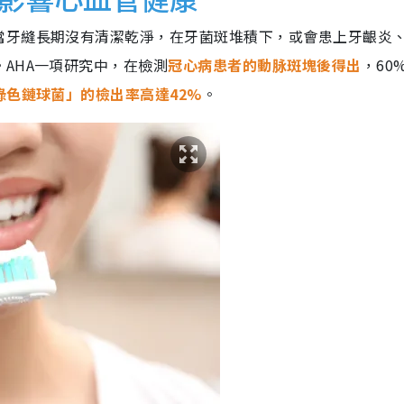
當牙縫長期沒有清潔乾淨，在牙菌斑堆積下，或會患上牙齦炎
AHA一項研究中，在檢測
冠心病患者的動脉斑塊後得出
，60
綠色鏈球菌」的檢出率高達42%
。