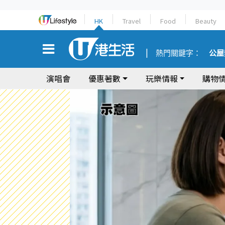
HK
Travel
Food
Beauty
熱門關鍵字：
公屋
演唱會
優惠著數
玩樂情報
購物