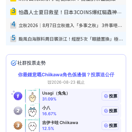
3
怕蟲人士夏日救星！日本3COINS爆紅驅蟲神器$45起 1招「全程免觸碰」輕鬆搞定小強
4
立秋2026｜8月7日立秋進入「多事之秋」 3件事唔做得！專家教6招開運 清枱頭／銀包納氣接好運
5
颱風白海豚料周日襲浙江！經歷5次「眼牆置換」極罕見 成登陸內地最長途颱風