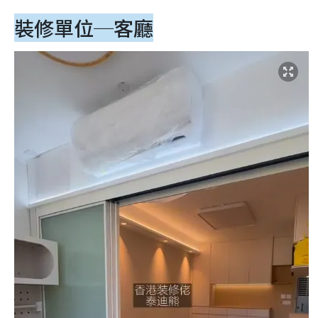
裝修單位─客廳