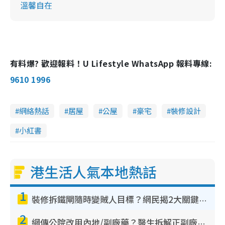
溫馨自在
有料爆? 歡迎報料！U Lifestyle WhatsApp 報料專線:
9610 1996
網絡熱話
居屋
公屋
豪宅
裝修設計
小紅書
港生活人氣本地熱話
1
裝修拆鐵閘隨時變賊人目標？網民揭2大關鍵用途：裝新式等於白裝？附新舊鐵閘分別
2
網傳公院改用內地/副廠藥？醫生拆解正副廠分別 揭4類人換藥隨時出事