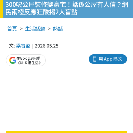
300呎公屋裝修變豪宅！話係公屋冇人信？網
民兩極反應狂酸揭2大盲點
首頁
生活話題
熱話
文:
梁雪盈
2026.05.25
在Google追蹤
用 App 睇文
《UHK 港生活》