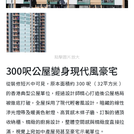
點擊圖片放大
300呎公屋變身現代風豪宅
從裝修短片中可見，原本面積約 300 呎（ 32平方米 ）
的香港典型公屋單位，經過設計師精心打造後公屋格局
被徹底打破，全屋採用了現代輕奢風設計，暗藏的線性
滲光燈帶及暖黃色射燈、高質感木條子牆、訂製的通頂
收納櫃、精緻的廚房設計，整體空間感與精緻度直接拉
滿，視覺上宛如中產屋苑甚至豪宅示範單位。