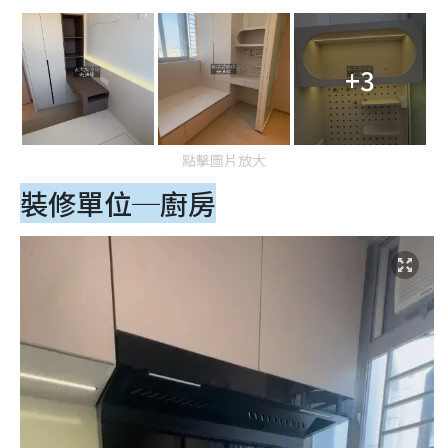
+3
點擊圖片放大
裝修單位─廚房