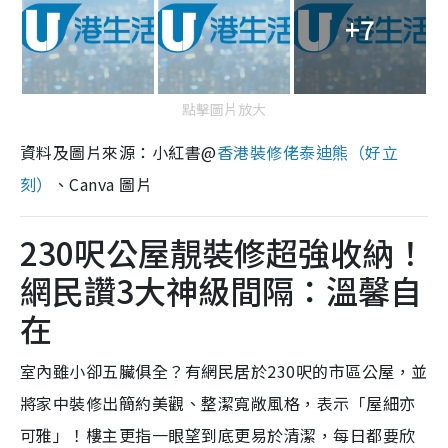
+7
點擊圖片放大
資料及圖片來源：小紅書@
香港裝修佬泰迪熊（好立
刻）
、Canva 圖片
230呎公屋靚裝修超強收納！
網民讚3大神級間隔：溫馨自
在
室內雖小卻五臟俱全？有網民居於230呎的市區公屋，並
將家中裝修出簡約美觀、整潔寬敞風格，表示「屋細亦
可雅」！樓主更指一眼望到底更易於清潔，每日都要欣