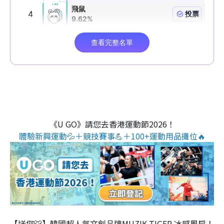
《U GO》請您去香港運動節2026！
體驗新興運動💦＋競技賽事💪＋100+運動用品攤位🔥
【送您🐯】韓國超人氣文創品牌MUZIK TIGER 冰感風扇！