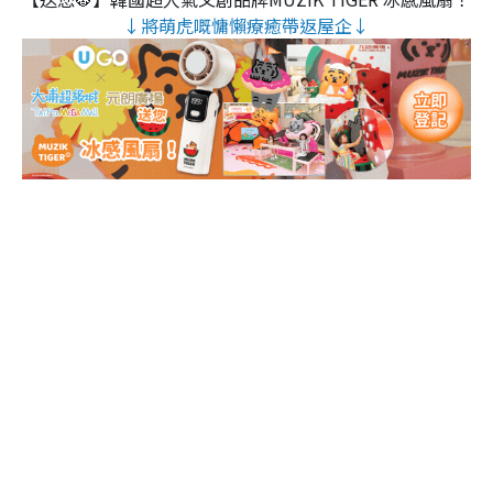
↓將萌虎嘅慵懶療癒帶返屋企↓