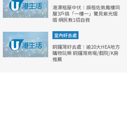
港漂租屋中伏︱誤租佐敦鳳樓同
層3戶搞「一樓一」驚見紫光熠
熠 網民教1招自救
室內好去處
銅鑼灣好去處︱逾20大HEA地方
購物玩樂 銅鑼灣商場/戲院/K房
推薦