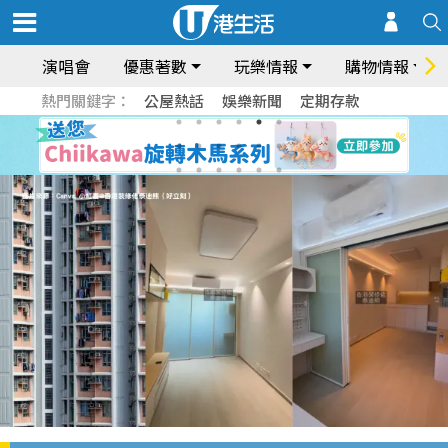
演唱會
優惠著數
玩樂情報
購物情報
熱門關鍵字：
公屋熱話
娛樂新聞
定期存款