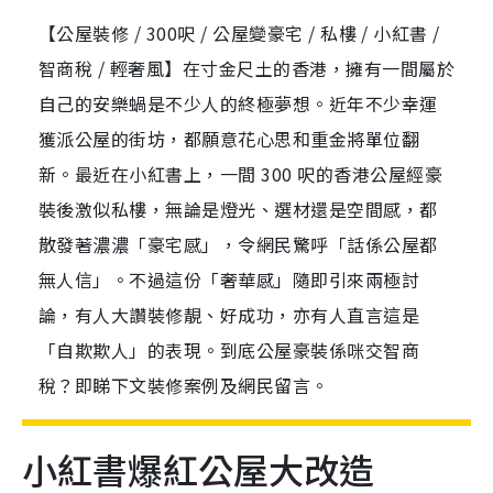
【公屋裝修 / 300呎 / 公屋變豪宅 / 私樓 / 小紅書 /
智商稅 / 輕奢風】在寸金尺土的香港，擁有一間屬於
自己的安樂蝸是不少人的終極夢想。近年不少幸運
獲派公屋的街坊，都願意花心思和重金將單位翻
新。最近在小紅書上，一間 300 呎的香港公屋經豪
裝後激似私樓，無論是燈光、選材還是空間感，都
散發著濃濃「豪宅感」，令網民驚呼「話係公屋都
無人信」。不過這份「奢華感」隨即引來兩極討
論，有人大讚裝修靚、好成功，亦有人直言這是
「自欺欺人」的表現。到底公屋豪裝係咪交智商
稅？即睇下文裝修案例及網民留言。
小紅書爆紅公屋大改造