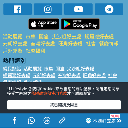
活動展覽
市集
開倉
尖沙咀好去處
銅鑼灣好去處
元朗好去處
荃灣好去處
旺角好去處
社會
餐廳情報
戶外郊遊
社會福利
熱門類別
網民熱話
活動展覽
市集
開倉
尖沙咀好去處
銅鑼灣好去處
元朗好去處
荃灣好去處
旺角好去處
社會
餐廳情報
戶外郊遊
U Lifestyle 會使用Cookies來改善您的網站體驗，請確定您同意
熱門標籤
接受本網站之
私隱政策和使用條款
才可繼續瀏覽。
#UGO搵好去處
#人氣活動推介
#美食社群熱話
我已閱讀及同意
#親子玩樂好去處
#ULifestyle應用程式
#限時搶
#UJetso禮物放送
#ULifestyle商戶中心
#著數
#網絡熱話
本週好去處
香港經濟日報版權所有©2026