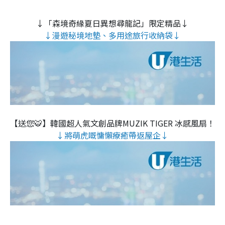
↓「森境奇緣夏日異想尋龍記」限定精品↓
↓漫遊秘境地墊、多用途旅行收納袋↓
【送您🐯】韓國超人氣文創品牌MUZIK TIGER 冰感風扇！
↓將萌虎嘅慵懶療癒帶返屋企↓