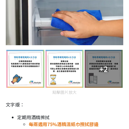
+2
點擊圖片放大
文字版：
定期用酒精擦拭
每兩週用75%酒精濕紙巾擦拭膠邊