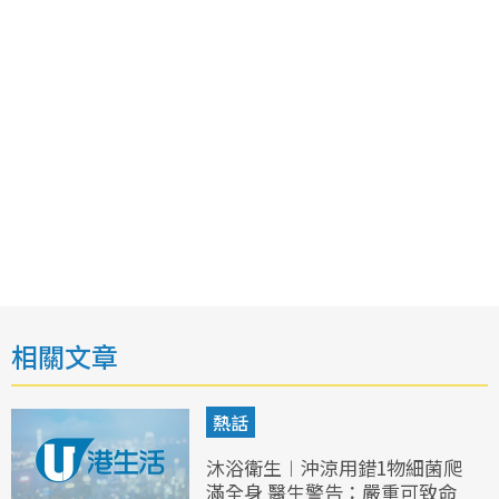
相關文章
熱話
沐浴衛生︱沖涼用錯1物細菌爬
滿全身 醫生警告：嚴重可致命