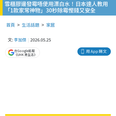
雪櫃膠邊發霉唔使用漂白水！日本達人教用
「1款家常神物」30秒除霉慳錢又安全
首頁
生活話題
家居
文:
李加傑
2026.05.25
在Google追蹤
用 App 睇文
《UHK 港生活》