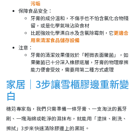
污垢
保障食品安全：
牙膏的成分溫和，不傷手也不怕含氯化合物殘
留，或是化學氣味沾染食材
比起強效化學漂白水及含氯除霉劑，它
更適合
用來清潔食品儲存設備
注意：
牙膏的清潔效果僅效於「輕微表面黴菌」，如
果黴菌已十分深入橡膠底層，牙膏的物理摩擦
能力便會受效，需要用第二種方式處理
家居｜3步讓雪櫃膠邊重新變
白
穗苅專家指，我們只需準備一條牙膏、一支淘汰的舊牙
刷、一塊海綿或乾淨的濕抹布，就能用「塗抹、刷洗、
擦拭」3步來快速清除膠邊上的黑斑。