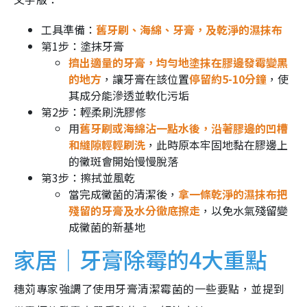
工具準備：
舊牙刷、海綿、牙膏，及乾淨的濕抹布
第1步：塗抹牙膏
擠出適量的牙膏，均勻地塗抹在膠邊發霉變黑
的地方
，讓牙膏在該位置
停留約5-10分鐘
，使
其成分能滲透並軟化污垢
第2步：輕柔刷洗膠修
用
舊牙刷或海綿沾一點水後，沿著膠邊的凹槽
和縫隙輕輕刷洗
，此時原本牢固地黏在膠邊上
的黴斑會開始慢慢脫落
第3步：擦拭並風乾
當完成黴菌的清潔後，
拿一條乾淨的濕抹布把
殘留的牙膏及水分徹底擦走
，以免水氣殘留變
成黴菌的新基地
家居｜牙膏除霉的4大重點
穗苅專家強調了使用牙膏清潔霉菌的一些要點，並提到