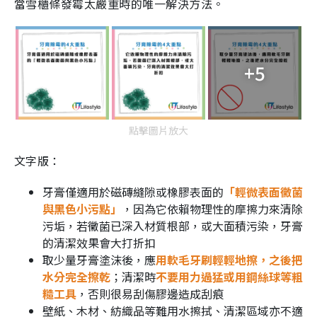
當雪櫃條發霉太嚴重時的唯一解決方法。
+5
點擊圖片放大
文字版：
牙膏僅適用於磁磚縫隙或橡膠表面的
「輕微表面黴菌
與黑色小污點」
，因為它依賴物理性的摩擦力來清除
污垢，若黴菌已深入材質根部，或大面積污染，牙膏
的清潔效果會大打折扣
取少量牙膏塗沫後，應
用軟毛牙刷輕輕地擦，之後把
水分完全擦乾
；清潔時
不要用力過猛或用鋼絲球等粗
糙工具
，否則很易刮傷膠邊造成刮痕
壁紙、木材、紡織品等難用水擦拭、清潔區域亦不適