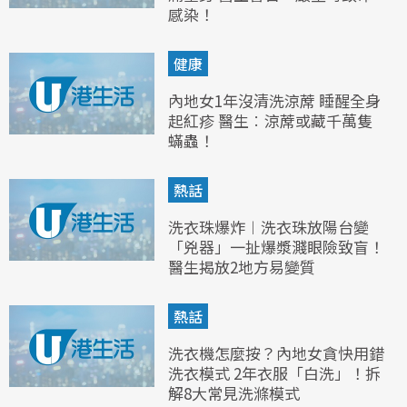
感染！
健康
內地女1年沒清洗涼蓆 睡醒全身
起紅疹 醫生︰涼蓆或藏千萬隻
蟎蟲！
熱話
洗衣珠爆炸︱洗衣珠放陽台變
「兇器」一扯爆漿濺眼險致盲！
醫生揭放2地方易變質
熱話
洗衣機怎麼按？內地女貪快用錯
洗衣模式 2年衣服「白洗」！拆
解8大常見洗滌模式