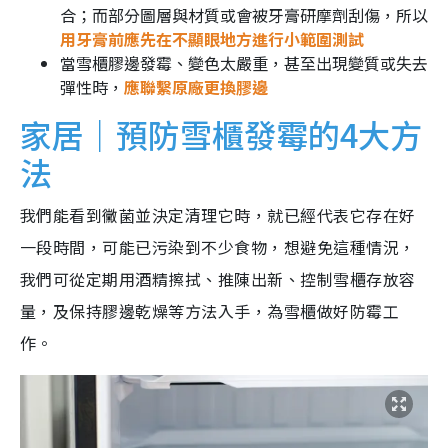
合；而部分圖層與材質或會被牙膏研摩劑刮傷，所以
用牙膏前應先在不顯眼地方進行小範圍測試
當雪櫃膠邊發霉、變色太嚴重，甚至出現變質或失去
彈性時，
應聯繫原廠更換膠邊
家居｜預防雪櫃發霉的4大方
法
我們能看到黴菌並決定清理它時，就已經代表它存在好
一段時間，可能已污染到不少食物，想避免這種情況，
我們可從定期用酒精擦拭、推陳出新、控制雪櫃存放容
量，及保持膠邊乾燥等方法入手，為雪櫃做好防霉工
作。