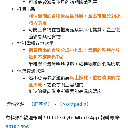
可徹底殺滅看不見的初期黴菌孢子
推陳出新
將快過期的食物放在最外層，並盡可能於24小
時內食用
可防止食物在雪櫃角落默默腐化變質，產生徽
菌影響其他食物
控制雪櫃存放容量
把買回來的食物分成小包裝，雪櫃的整體存放
量也不應超過7成
能確保冷氣流暢地循環，維持穩定的低溫環境
保持膠邊乾燥
若小心弄濕膠邊後要
馬上擦乾，並在清潔後完
全風乾
，之後才關上雪櫃門
能消除黴菌滋生所需要的高濕度溫床
資料來源：
《肝基會》
、
《Moldpedia》
有料爆? 歡迎報料！U Lifestyle WhatsApp 報料專線:
9610 1996