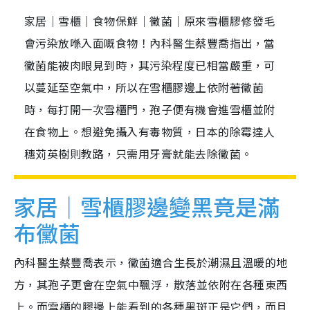
家居｜雪櫃｜食物保鮮｜黴菌｜原來雪櫃膠修發毛
會污染放喺入面嘅食物！內科醫生蔡豐喬指出，當
黴菌能被肉眼見到時，其污染程度已相當嚴重，可
以蔓延至空氣中，所以在雪櫃膠邊上依附著黴菌
時，每打開一次雪櫃門，孢子便有機會進雪櫃並附
在食物上。想避免攝入有毒物質，日本的除霉達人
穗苅英樹則教路，只需用牙膏就能去除黴菌。
家居｜雪櫃膠邊變黑竟是滿
布黴菌
內科醫生蔡豐喬表示，黴菌適合生長於潮濕且溫暖的地
方，其孢子更會在空氣中飄浮，散落並依附在各種東西
上。而雪櫃的膠邊上能看到的各種黑斑正是它們，而且