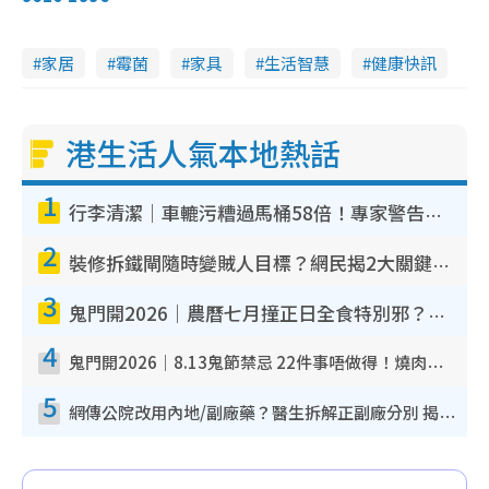
家居
霉菌
家具
生活智慧
健康快訊
港生活人氣本地熱話
1
行李清潔｜車轆污糟過馬桶58倍！專家警告忌用酒精抹 教1招免污手除菌
2
裝修拆鐵閘隨時變賊人目標？網民揭2大關鍵用途：裝新式等於白裝？附新舊鐵閘分別
3
鬼門開2026｜農曆七月撞正日全食特別邪？專家警告切忌做一事！揭4大禁忌+2招保平安
4
鬼門開2026｜8.13鬼節禁忌 22件事唔做得！燒肉、刺身要少食？半夜勿吹口哨/打呢個電話
5
網傳公院改用內地/副廠藥？醫生拆解正副廠分別 揭4類人換藥隨時出事